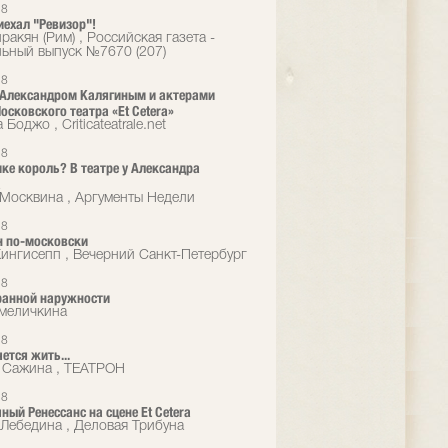
18
иехал "Ревизор"!
акян (Рим) , Российская газета -
ьный выпуск №7670 (207)
18
 Александром Калягиным и актерами
осковского театра «Et Cetera»
Боджо , Criticateatrale.net
18
мке король? В театре у Александра
а
 Москвина , Аргументы Недели
18
н по-московски
ингисепп , Вечерний Санкт-Петербург
18
ранной наружности
меличкина
18
ется жить...
 Сажина , ТЕАТРОН
18
ный Ренессанс на сцене Et Cetera
Лебедина , Деловая Трибуна