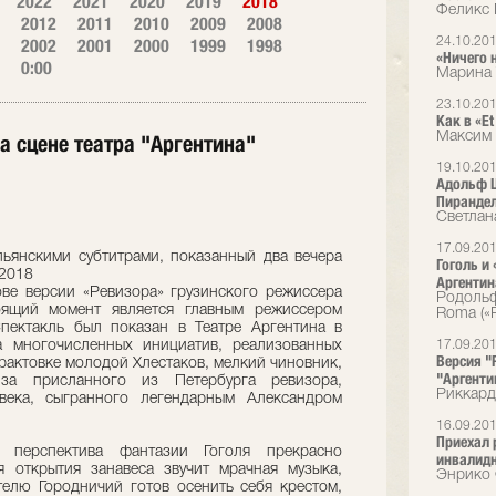
2022
2021
2020
2019
2018
Феликс 
2012
2011
2010
2009
2008
2002
2001
2000
1999
1998
24.10.20
«Ничего 
0:00
Марина 
23.10.20
Как в «E
Максим 
а сцене театра "Аргентина"
19.10.20
Адольф Ш
Пирандел
Светлан
17.09.20
льянскими субтитрами, показанный два вечера
Гоголь и
 2018
Аргентин
ве версии «Ревизора» грузинского режиссера
Родольф
оящий момент является главным режиссером
Roma («
Спектакль был показан в Театре Аргентина в
а многочисленных инициатив, реализованных
17.09.20
Версия "
трактовке молодой Хлестаков, мелкий чиновник,
"Аргенти
а присланного из Петербурга ревизора,
Риккард
века, сыгранного легендарным Александром
16.09.20
Приехал 
 перспектива фантазии Гоголя прекрасно
инвалидн
я открытия занавеса звучит мрачная музыка,
Энрико
елю Городничий готов осенить себя крестом,