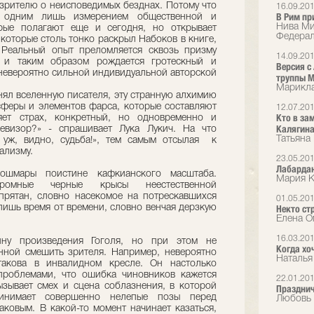
 зрителю о неисповедимых безднах. Потому что
16.09.20
В Рим пр
я одним лишь измерением общественной и
Нива Мир
орые полагают еще и сегодня, но открывает
Федерал
которые столь тонко раскрыл Набоков в книге,
 Реальный опыт преломляется сквозь призму
14.09.20
, и таким образом рождается гротескный и
Версия с
невероятно сильной индивидуальной авторской
труппы М
Марикла 
нял вселенную писателя, эту странную алхимию
еры и элементов фарса, которые составляют
12.07.20
Кто в за
яет страх, конкретный, но одновременно и
Калягин
евизор?» - спрашивает Лука Лукич. На что
Татьяна
к уж, видно, судьба!», тем самым отсылая к
ализму.
23.05.20
Лабарда
ошмары поистине кафкианского масштаба.
Мария К
ромные черные крысы неестественной
прятан, словно насекомое на потрескавшихся
01.05.20
 лишь время от времени, словно венчая дерзкую
Некто ст
Елена О
16.03.20
ину произведения Гоголя, но при этом не
Когда хоч
нной смешить зрителя. Например, невероятно
Наталья
такова в инвалидном кресле. Он настолько
проблемами, что ошибка чиновников кажется
22.01.20
зывает смех и сцена соблазнения, в которой
Празднич
инимает совершенно нелепые позы перед
Любовь 
ковым. В какой-то момент начинает казаться,