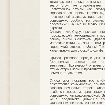
тогда как звон колоколов намекает
театр Гоголя не ограничиваетс
нравственной сатиры, как некот
гораздо более широкие горизонты, 
посвященной великому писателю.
совершенно особого восприятия
преувеличенный мир, не теряющий 
окраски.
Очевидно, что Стуруа прекрасно по
порождающей галлюцинации атмосф
основу пьесы. Действием управл
метафизический. «Зачем к нам р
городничий отвечает: «Зачем! Та
характерному для русской души фат
Приезд ревизора предвещают к
Городничему снятся две ог
величины. Трагический элемент с
стенах старой избы, и проявляется
комичность действия.
Стуруа смог показать всю глуб
пожертвовал комичностью, призва
забавно появление старого Хлес
озабочен своими материальными 
совершенно неправдоподобной. Вы
жена Городничего униженно пр
удивленным, но польщенным Хлеста