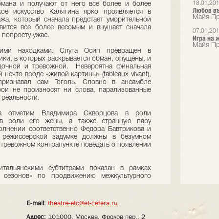
18.01.20
бмана и получают от него все более и более
Любов въ
кое искусство Калягина ярко проявляется в
Майя Пр
жа, который сначала предстает уморительной
овится все более весомым и внушает сначала
07.01.20
 попросту ужас.
Игра на 
Майя Пр
кими находками. Слуга Осип превращен в
ики, в которых раскрывается обман, опущены, и
адочной и тревожной. Невероятна финальная
нечто вроде «живой картины» (tableaux vivant),
признавал сам Гоголь. Словно в ансамбле
ои не произносят ни слова, парализованные
реальности.
на отметим Владимира Скворцова в роли
в роли его жены, а также странную пару
олнении соответственно Федора Бавтрикова и
режиссерской задумке должны в безумном
 тревожном контрапункте поведать о появлении
итальянскими субтитрами показан в рамках
х сезонов» по продвижению межкультурного
E-mail:
theatre-etc@et-cetera.ru
Адрес:
101000, Москва, Фролов пер., 2