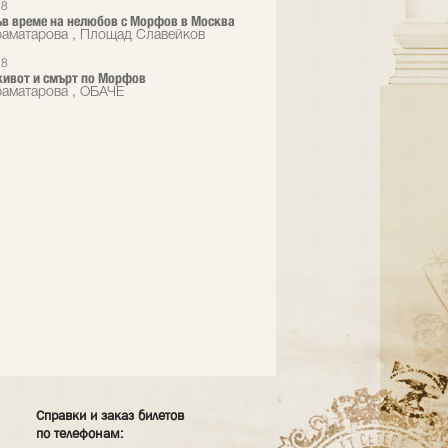
18
в време на нелюбов с Морфов в Москва
аматарова , Площад Славейков
18
живот и смърт по Морфов
аматарова , ОБАЧЕ
Справки и заказ билетов
по телефонам: