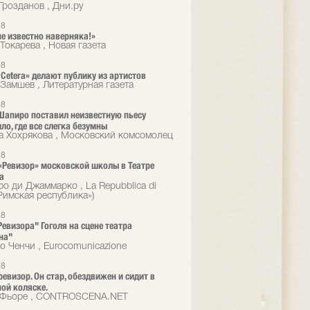
Грозданов , Дни.ру
18
не известно наверняка!»
Токарева , Новая газета
18
t Cetera» делают публику из артистов
Замшев , Литературная газета
18
апиро поставил неизвестную пьесу
ло, где все слегка безумны
а Хохрякова , Московский комсомолец
18
 «Ревизор» московской школы в Театре
а
о ди Джаммарко , La Repubblica di
Римская республика»)
18
Ревизора" Гоголя на сцене театра
на"
о Ченчи , Eurocomunicazione
18
ревизор. Он стар, обездвижен и сидит в
ой коляске.
 Фьоре , CONTROSCENA.NET