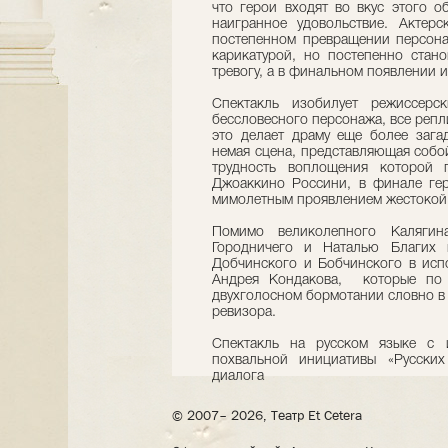
что герои входят во вкус этого о
наигранное удовольствие. Актерс
постепенном превращении персона
карикатурой, но постепенно стан
тревогу, а в финальном появлении и
Спектакль изобилует режиссерс
бессловесного персонажа, все репл
это делает драму еще более заг
немая сцена, представляющая собой 
трудность воплощения которой 
Джоаккино Россини, в финале гер
мимолетным проявлением жестокой 
Помимо великолепного Каляги
Городничего и Наталью Благих 
Добчинского и Бобчинского в исп
Андрея Кондакова, которые по 
двухголосном бормотании словно в
ревизора.
Спектакль на русском языке с 
похвальной инициативы «Русски
диалога
© 2007– 2026, Театр Et Cetera