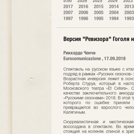
5:00
2026
2025
2024
2023
2017
2016
2015
2014
2013
2007
2006
2005
2004
2003
1997
1996
1995
1994
1993
Версия "Ревизора" Гоголя н
Риккардо Ченчи
Eurocomunicazione , 17.09.2018
Спектакль на русском языке с ита
подряд в рамках «Русских сезонов»
Возрастная инверсия лежит в осно
Роберта Стуруа, который в наст
Московского театра «Et Cetera». 
качестве заключительного аккорд
«Русскими сезонами» 2018. В этой 
которого по ошибке приняли з
превращается во взрослого чело
Калягиным.
Сюрреалистичная и мистическая
воссоздана в спектакле. Во врем
стоящий на коленях спиной к зрит