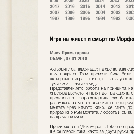
5:00
2026
2025
2024
2023
202
2017
2016
2015
2014
2013
201
2007
2006
2005
2004
2003
200
1997
1996
1995
1994
1993
0:0
Игра на живот и смърт по Морф
Майя Праматарова
ОБАЧЕ , 07.01.2018
Актьорите са навсякъде: на сцена, авансце
към покрива. Тези промени биха били 
актьорската игра – точна, с тънък усет з
тук и сега – там и отвъд.
Представлението работи на принципа на 
сгъстява времето и пътят до трагедията с
представена жанрова картина: сватба в ко
разрушава за миг от агресията на съврем
мечтата чрез нямото кино, се стига до
приравнено към мечтата, любовта и съня, 
пo време на чума.
Премиерата на “Декамерон. Любов по време
ще се говори така, както за други руски 