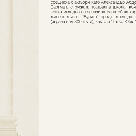
срещнаха с актьори като Александър Абд
Баргман, с руската театрална школа, ко
които има днес е запазила една обща хар
живеят дълго. “Бурята” продължава да 
(играна над 300 пъти), както и “Татко Юбю”