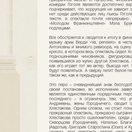
призрачной жизни. И напротив, чиновни
комедии Гоголя являются достаточно вз
подчеркивает, что коррупция не зависит 
нет среди действующих лиц пьесы Гоголя
тексте, в спектакле почти непрерывно
«Молодом Франкенштейне» Мэла Бру
подлецами.
Все обостряется и сводится к итогу в фин
музыку арии Верди «Va, pensiero» в чес
Антоновны и мнимого ревизора, на сцену
кресло, в котором весь спектакль сидел Х
подношениями чиновников, фигурировш
появившийся из кулис другой Хлестаков,
как его играет тот же актер. Выхода нет
будут появляться. А сверху летит белое 
таком же, как и предыдущий.
Это перо – очевиднейший знак бесподоб
своей постановке, во исполнение заяв
является единственным порядочным перс
последнего – я ограничусь тем, что у
Андреевны, жены Городничего, сводит 
Хлестакова. Одним словом, не стоит пона
прекрасный спектакль, прекрасно сыгранн
Хлестакова просто ошеломителен; среди 
Скворцова (Городничий), Наталью Благи
(Авдотья), Григория Старостина (Осип) и 