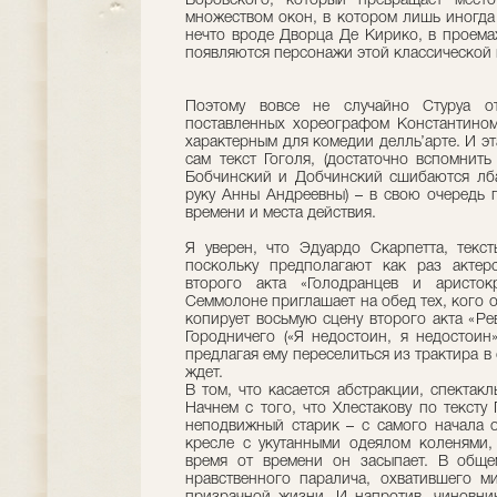
Боровского, который превращает мест
множеством окон, в котором лишь иногда 
нечто вроде Дворца Де Кирико, в проема
появляются персонажи этой классической 
Поэтому вовсе не случайно Стуруа о
поставленных хореографом Константино
характерным для комедии делль’арте. И эт
сам текст Гоголя, (достаточно вспомнить
Бобчинский и Добчинский сшибаются лба
руку Анны Андреевны) – в свою очередь 
времени и места действия.
Я уверен, что Эдуардо Скарпетта, текс
поскольку предполагают как раз актер
второго акта «Голодранцев и аристок
Семмолоне приглашает на обед тех, кого о
копирует восьмую сцену второго акта «Ре
Городничего («Я недостоин, я недостоин»
предлагая ему переселиться из трактира в 
ждет.
В том, что касается абстракции, спектак
Начнем с того, что Хлестакову по тексту 
неподвижный старик – с самого начала 
кресле с укутанными одеялом коленями, 
время от времени он засыпает. В обще
нравственного паралича, охватившего м