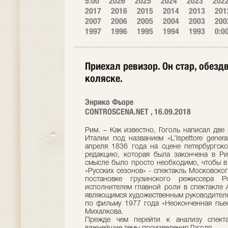
5:00
2026
2025
2024
2023
202
2017
2016
2015
2014
2013
201
2007
2006
2005
2004
2003
200
1997
1996
1995
1994
1993
0:0
Приехал ревизор. Он стар, обезд
коляске.
Энрико Фьоре
CONTROSCENA.NET , 16.09.2018
Рим. – Как известно, Гоголь написал две
Италии под названием «L’Ispettore genera
апреля 1836 года на сцене петербургско
редакцию, которая была закончена в Ри
смысле было просто необходимо, чтобы в
«Русских сезонов» - спектакль Московского
постановке грузинского режиссера Р
исполнителем главной роли в спектакле
являющимся художественным руководителем
по фильму 1977 года «Неоконченная пье
Михалкова.
Прежде чем перейти к анализу спектак