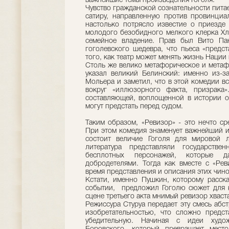
важнейшие темы произведения Гоголя.
Чувство гражданской сознательности пита
сатиру, направленную против провинциа
настолько потрясло известие о приезде
молодого безобидного мелкого клерка Хле
семейное владение. Прав был Вито Па
гоголевского шедевра, что пьеса «предс
того, как театр может менять жизнь Нации 
Столь же велико метафорическое и метаф
указал великий Белинский: именно из-з
Мольера и заметил, что в этой комедии в
вокруг «иллюзорного факта, призрака
составляющей, воплощенной в истории о
могут предстать перед судом.
Таким образом, «Ревизор» - это нечто с
При этом комедия знаменует важнейший и
состоит величие Гоголя для мировой л
литература представляли государстве
бесплотных персонажей, которые 
добродетелями. Тогда как вместе с «Ре
время представления и описания этих чин
Кстати, именно Пушкин, которому расск
событии, предложил Гоголю сюжет для к
сцене третьего акта мнимый ревизор хвас
Режиссура Стуруа передает эту смесь абс
изобретательностью, что сложно предст
убедительную. Начиная с идеи худож