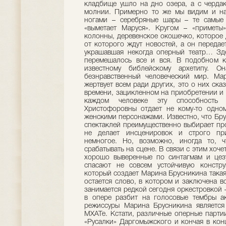
кладбище ушло на дно озера, а с черда
молнии. Примерно то же мы видим и на
ногами – серебряные шары – те самые
«выметает Маруся». Кругом – «приметы
колонны, деревенское окошечко, которое 
от которого ждут новостей, а он передае
украшавшая некогда оперный театр… Зде
перемешалось все и вся. В подобном к
известному библейскому архетипу. О
безнравственный человеческий мир. Ма
жертвует всем ради других, это о них ска
времени, зацикленном на приобретении и
каждом человеке эту способность
Христофоровны отдает не кому-то одном
женскими персонажами. Известно, что Бру
спектаклей преимущественно выбирает пр
не делает инсценировок и строго при
немногое. Но, возможно, иногда то, 
срабатывать на сцене. В связи с этим хоч
хорошо выверенные по синтагмам и цез
спасают не совсем устойчивую констру
который создает Марина Брусникина такая
остается слово, в котором и заключена в
занимается редкой сегодня оркестровкой 
в опере разбит на голосовые тембры ак
режиссуры Марина Брусникина является
МХАТе. Кстати, различные оперные партии
«Русалки» Даргомыжского и кончая в кон