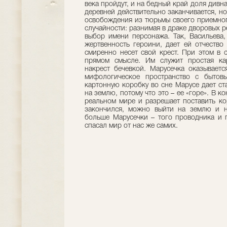
века пройдут, и на бедный край доля дивн
деревней действительно заканчивается, но
освобождения из тюрьмы своего приемног
случайности: разнимая в драке дворовых р
выбор имени персонажа. Так, Васильева
жертвенность героини, дает ей отчество
смиренно несет свой крест. При этом в с
прямом смысле. Им служит простая кар
накрест бечевкой. Марусечка оказываетс
мифологическое пространство с быто
картонную коробку во сне Марусе дает ста
на землю, потому что это – ее «горе». В к
реальном мире и разрешает поставить ко
закончился, можно выйти на землю и на
больше Марусечки – того проводника и 
спасал мир от нас же самих.