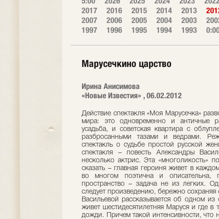
5:00
2026
2025
2024
2023
202
2017
2016
2015
2014
2013
201
2007
2006
2005
2004
2003
200
1997
1996
1995
1994
1993
0:0
Марусечкино царство
Ирина Анисимова
«Новые Известия» , 06.02.2012
Действие спектакля «Моя Марусечка» разв
мира: это одновременно и античные р
усадьба, и советская квартира с облуп
разбросанными тазами и ведрами. Реж
спектакль о судьбе простой русской же
спектакля – повесть Александры Васил
несколько актрис. Эта «многоликость» п
сказать – главная героиня живет в каждо
во многом поэтична и описательна, п
пространство – задача не из легких. О
следует произведению, бережно сохраняя 
Васильевой рассказывается об одном из 
живет шестидесятилетняя Маруся и где в т
дожди. Причем такой интенсивности, что 