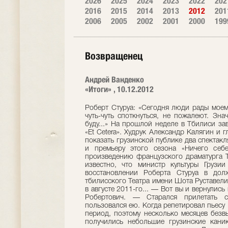
2026
2025
2024
2023
2022
202
2016
2015
2014
2013
2012
201
2006
2005
2002
2001
2000
199
Возвращенец
Андрей Ванденко
«Итоги» , 10.12.2012
Роберт Стуруа: «Сегодня люди рады моему возвращению, приветствуют, но стоит чуть-чуть споткнуться, не пожалеют. Значит, снова уйду. Уже сам. И плакать не буду...» На прошлой неделе в Тбилиси завершились гастроли московского театра «Et Сetera». Худрук Александр Калягин и главный режиссер Роберт Стуруа решили показать грузинской публике два спектакля — «Бурю» по пьесе Уильяма Шекспира и премьеру этого сезона «Ничего себе местечко для кормления собак» по произведению французского драматурга Тарика Нуи. Уже в ходе гастролей стало известно, что министр культуры Грузии Гурам Одишария подписал приказ о восстановлении Роберта Стуруа в должности художественного руководителя тбилисского Театра имени Шота Руставели, с которой он был со скандалом уволен в августе 2011-го... — Вот вы и вернулись в свой город, знакомый до слез, Роберт Робертович. — Старался прилетать сюда. Едва появлялась возможность, пользовался ею. Когда репетировал пьесу Нуи с длинным названием, был сложный период, поэтому несколько месяцев безвылазно просидел в Москве. Зато потом получились небольшие грузинские каникулы. — Но в роли гастролера вы на родину точно не приезжали. — Да, поворот судьбы. «Бурю» я поставил в «Et Сetera», еще работая в Театре Шота Руставели. Пока мы с Александром Калягиным планировали гастроли в Тбилиси, мои отношения с тогдашними властями Грузии испортились вконец, и все завершилось увольнением. Сан Саныч позвал к себе, я подумал и согласился. В тот момент не мог предположить, что через неполных полтора года вернусь туда, где прослужил полвека. Я уходил навсегда... И, знаете, это идеально вписывалось в традиции нашего театра. Выдающегося режиссера Сандро Ахметели расстреляли в 37-м, Котэ Марджанишвили, Додо Алексидзе, Михаилу Туманишвили «повезло» больше: их не репрессировали, а лишь выгнали на улицу. Я пополнил почетный список — после тридцати лет работы худруком... Люди неожиданно живо отреагировали на мою отставку. Перед театром прошел стихийный митинг, на который собралось столько народу, что на какое-то время даже встало движение на проспекте Руставели, протестующие перекрыли проезжую часть. Я в этом не участвовал, сидел в мастерской, паковал вещи, книги. Потом уехал в Москву. А теперь вот министр восстановил меня. Это похоже на возвращение в семью после развода. Пока супруг отсутствовал, у жены были другие мужчины, он знает об этом, но должен все начать заново. Получится ли? — Вы ведь тоже закрутили бурный роман на стороне, Роберт Робертович. — Я и раньше изменял, но делал это только с иностранками, что не самое тяжкое преступление. По крайней мере, так себя оправдываю... Сейчас ситуация иная. Мало вернуться к прежней жене, необходимо предложить ей что-то свежее, интересное. Нужен сильный драматургический материал. Идеи есть, но окончательно пока не определился. Понимаю лишь, что это не должна быть пьеса, напрямую касающаяся событий последних двадцати лет. — Боитесь параллелей? — Не хочу чрезмерной публицистичности, лобовых газетных сравнений. Сегодня это ни к чему. Когда в 2003-м к власти пришел Саакашвили, я поставил спектакль о нем. Мне не понравилась Мишина манера выступать с трибуны: он легко впадал в истерику, в уголках рта появлялась пена, что выглядело эстетически отталкивающе. Хотя дело, конечно, не в этом. Однажды, еще в самом начале, Саакашвили позвал меня и в моем присутствии так разговаривал с министром культуры, что я испытал стыд за обоих: что один терпит, а второй допускает подобный тон — даже не пренебрежительный, а хамский, оскорбительный. Пьесу «Солдат, любовь, охранник и... президент» написал Лаша Бугадзе, имеющий репутацию политически неблагонадежного. Получилась сатира, трагикомедия. Актер, игравший Президента, внешне очень похож на Мишу. Немного странный, чудаковатый тип с замашками садиста. — Саакашвили был на премьере? — Приходила его мама... Это спектакль не персонально против Миши. Мне кажется, кресла всех руководителей заражены каким-то вирусом, и те, кто в них садится, заболевают. Раньше или позже, сильнее или слабее. Чем выше пост, тем опаснее зараза. И вакцины нет, пока не смогли ее открыть. С Саакашвили метаморфоза произошла очень быстро, значит, изначально в нем что-то было не так. Если бы человек шел к власти, чтобы помочь стране, он не поддался бы искушению с подобной легкостью. Вскоре после премьеры «Солдата» у нас состоялись гастроли на сцене Театра Моссовета, но я решил не везти спектакль в Россию. С одной стороны, не хотел выносить сор из избы, с другой — понимал, что реакция московской публики на увиденное будет неоднозначной. У Миши очень мощное лобби — и в Грузии, и за ее пределами. Он сумел убедить мир, что является светочем демократии и ярым борцом за свободу. Попытка объяснить, что это, мягко говоря, не совсем так, наталкивалась на недоумение. Саакашвили умело построил потемкинские деревни, в которые многие поверили. Надежды, связанные с его приходом к власти, быстро сменились разочарованием, а затем и страхом. В Грузии это давно почувствовали, а на Западе у людей лишь сейчас раскрываются глаза. Последние выборы в парламент помогли. В России все поняли раньше. После войны из-за Южной Осетии. — Вам приходилось публично высказыв