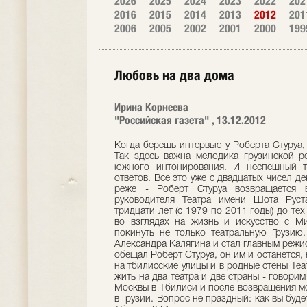
2026
2025
2024
2023
2022
202
2016
2015
2014
2013
2012
201
2006
2005
2002
2001
2000
199
Любовь на два дома
Ирина Корнеева
"Российская газета" , 13.12.2012
Когда берешь интервью у Роберта Стуруа, 
Так здесь важна мелодика грузинской ре
южного интонирования. И неспешный т
ответов. Все это уже с двадцатых чисел д
реже - Роберт Стуруа возвращается 
руководителя Театра имени Шота Руст
тридцати лет (с 1979 по 2011 годы) до те
во взглядах на жизнь и искусство с М
покинуть не только театральную Грузию
Александра Калягина и стал главным режис
обещал Роберт Стуруа, он им и останется,
на тбилисские улицы и в родные стены Теа
жить на два театра и две страны - говори
Москвы в Тбилиси и после возвращения мос
в Грузии. Вопрос не праздный: как вы буд