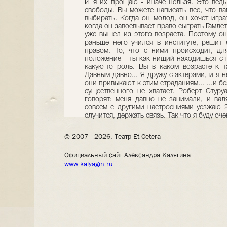
И я их прощаю - иначе нельзя. Это вед
свободы. Вы можете написать все, что ва
выбирать. Когда он молод, он хочет играт
когда он завоевывает право сыграть Гамлет
уже вышел из этого возраста. Поэтому он 
раньше него учился в институте, решит 
правом. То, что с ними происходит, дл
положение - ты как нищий находишься с п
какую-то роль. Вы в каком возрасте к 
Давным-давно... Я дружу с актерами, и я н
они привыкают к этим страданиям... ...и б
существенного не хватает. Роберт Стуру
говорят: меня давно не занимали, и вал
совсем с другими настроениями уезжаю 2
случится, держать связь. Так что я буду оч
© 2007– 2026, Театр Et Cetera
Официальный сайт Александра Калягина
www.kalyagin.ru