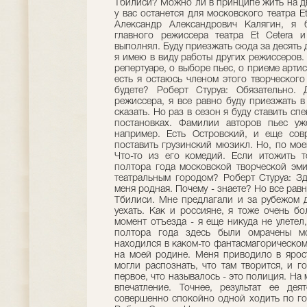
Тбилиси? Можно ли в принципе жить на д
у вас останется для московского театра Е
Александр Александрович Калягин, я 
главного режиссера театра Еt Cetera 
выполнял. Буду приезжать сюда за десять 
я имею в виду работы других режиссеров. 
репертуаре, о выборе пьес, о приеме артис
есть я остаюсь членом этого творческого
будете? Роберт Стуруа: Обязательно.
режиссера, я все равно буду приезжать в
сказать. Но раз в сезон я буду ставить с
постановках. Фамилии авторов пьес уж
например. Есть Островский, и еще сов
поставить грузинский мюзикл. Но, по мо
Что-то из его комедий. Если итожить т
полтора года московской творческой эм
театральным городом? Роберт Стуруа: Зд
меня родная. Почему - знаете? Но все равн
Тбилиси. Мне предлагали и за рубежом д
уехать. Как и россияне, я тоже очень б
момент отъезда - я еще никуда не улетел
полтора года здесь были омрачены мо
находился в каком-то фантасмагорическом
на моей родине. Меня приводило в ярост
могли распознать, что там творится, и г
первое, что называлось - это полиция. На
впечатление. Точнее, результат ее де
совершенно спокойно одной ходить по го