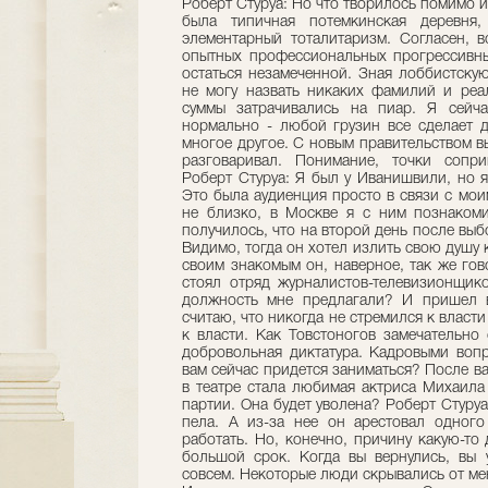
Роберт Стуруа: Но что творилось помимо и 
была типичная потемкинская деревня,
элементарный тоталитаризм. Согласен, 
опытных профессиональных прогрессивны
остаться незамеченной. Зная лоббистскую
не могу назвать никаких фамилий и реа
суммы затрачивались на пиар. Я сейч
нормально - любой грузин все сделает д
многое другое. С новым правительством вы
разговаривал. Понимание, точки сопри
Роберт Стуруа: Я был у Иванишвили, но я
Это была аудиенция просто в связи с мо
не близко, в Москве я с ним познакоми
получилось, что на второй день после выб
Видимо, тогда он хотел излить свою душу к
своим знакомым он, наверное, так же гов
стоял отряд журналистов-телевизионщико
должность мне предлагали? И пришел в
считаю, что никогда не стремился к власти
к власти. Как Товстоногов замечательно 
добровольная диктатура. Кадровыми воп
вам сейчас придется заниматься? После в
в театре стала любимая актриса Михаила
партии. Она будет уволена? Роберт Стуруа:
пела. А из-за нее он арестовал одного
работать. Но, конечно, причину какую-то 
большой срок. Когда вы вернулись, вы 
совсем. Некоторые люди скрывались от мен