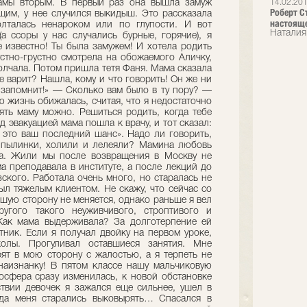
14.02.20
Роберт С
настоящ
Наталия