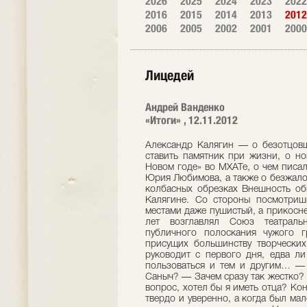
2026
2025
2024
2023
2022
2016
2015
2014
2013
2012
2006
2005
2002
2001
2000
Лицедей
Андрей Ванденко
«Итоги» , 12.11.2012
Александр Калягин — о безотцовщине и еврейской маме, которой можно было ставить памятник при жизни, о новогодней ночи в «скорой помощи» и «Старом Новом годе» во МХАТе, о чем писал Олегу Ефремову и за что получал на орехи от Юрия Любимова, а также о безжалостно раздавленной скрипке и политых слезами колбасных обрезках Внешность обманчива. Это и о нем сказано, о Сан Саныче Калягине. Со стороны посмотришь: милый человек, круглый, гладкий, мягкий, местами даже пушистый, а прикоснешься — камень-кремень. Как бы иначе столько лет возглавлял Союз театральных деятелей России, умудряясь избегать публичного полоскания чужого грязного белья и прочих шумных разборок, присущих большинству творческих объединений? И театр «Et Cetera», которым руководит с первого дня, едва ли создал бы. Кнут и пряник — Калягин умеет пользоваться и тем и другим… — Безотцовщина — клеймо на всю жизнь, Сан Саныч? — Зачем сразу так жестко? Случилось. Понимаешь? Так случилось! Другой вопрос, хотел бы я иметь отца? Конечно! О чем разговор? Но это сегодня отвечаю твердо и уверенно, а когда был маленьким, совершенно не нуждался в папе. Мама заменяла мне все и вся… Настоящая еврейская мать. А по отцу я русский. Он присутствовал в моей жизни незримо — на семейных фото и в маминых воспоминаниях. Я не ощущал себя обездоленным, мне попросту не с чем было сравнивать. Папа работал ректором Московского областного педагогического института имени Крупской и параллельно — деканом исторического факультета. Мама заведовала кафедрой французского языка филфака. В МОПИ они и познакомились. Мог бы сказать: служебный роман, но мало знаю об их отношениях. Читал лишь папины письма, адресованные маме в роддом. Над ними можно плакать. Как отец старался успокоить маму, поддержать ее, как они вместе выбирали имя. Александр — победитель, защитник… Правда, в семье меня звали Аличкой. Когда началась Великая Отечественная война, МОПИ эвакуировали из Москвы в Кировскую область, в город Малмыж. Там папа и умер. Попросту надорвался. Надо было разместить студентов на постой, распределить по избам, хоть как-то наладить учебный процесс… Все произошло внезапно, практически мгновенно. Я физически не могу этого помнить, поскольку в то время был совсем маленьким. Знаю все в пересказе мамы. Как среди ночи почувствовала, что папе плохо, вскочила с кровати, подбежала, но не смогла ничем помочь… Кровоизлияние в мозг и моментальная остановка сердца. Лет пять назад я съездил в те места. Сначала хотел вместе с мамой — не успел. Потом с тетей собирался — тот же результат. В итоге отправился один. Страшно боялся: вдруг эмоции нахлынут, накроют с головой… Меня сопровождали сотрудники местного краеведческого музея. Пошли на кладбище с развалившейся церковью, которую сейчас восстанавливают, я увидел могилку отца… Не знаю, можно ли считать катарсисом потрясение от зрелища того, как живут люди? Будто за последние семьдесят лет ничего не изменилось!.. Так вот о безотцовщине. Моим воспитанием плотно занималась еврейская родня по маминой линии. Там была сплошь интеллигенция — профессура, преподаватели вузов, ученые… От меня многое скрывали, растили в атмосфере благолепия и прекраснодушия. Много позже узнал, что брак с папой был у мамы вторым. В первый раз она вышла замуж неудачно, избранник оказался пьющим, у нее случился выкидыш. Это рассказала моя обожаемая тетя Фаня. Проболталась ненароком или по глупости. И вот однажды, поссорившись с мамой (а ссоры у нас случались бурные, горячие), я гневно бросил ей в лицо: «Мне все известно! Ты была замужем! И хотела родить другого ребенка! Не меня!» Она грустно-грустно смотрела на обожаемого Аличку, которого выносила в сорок лет, и молчала. Потом пришла тетя Фаня. Мама сказала ей: «Ты конченая дура, да? Голова не варит? Нашла, кому и что говорить! Он же ни черта не понимает, но твои бредни запомнит!» — Сколько вам было в ту пору? — Десять или одиннадцать… Мама всю жизнь обижалась, считая, что я недостаточно ценю сделанное ею. Пожалуй, понять маму можно. Решиться родить, когда тебе уже сорок, а за окном война… Перед эвакуацией мама пошла к врачу, и тот сказал: «Больше забеременеть не сможете, это ваш последний шанс». Надо ли говорить, что с единственного чада сдували пылинки, холили и лелеяли? Мамина любовь была фанатична, даже патологична. Жили мы после возвращения в Москву не шикарно. Зарплаты не хватал