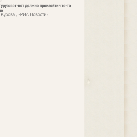
12
туруа: вот-вот должно произойти что-то
ее
 Курова , «РИА Новости»