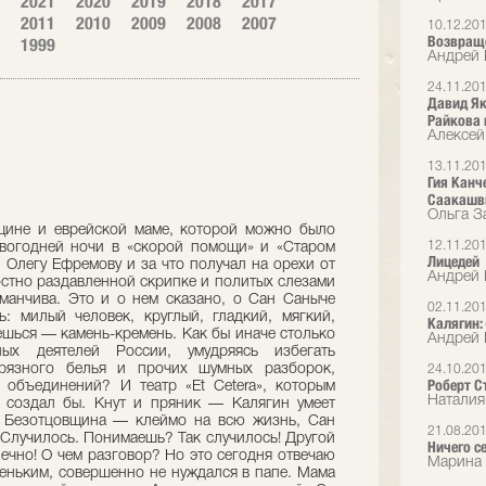
2021
2020
2019
2018
2017
2011
2010
2009
2008
2007
10.12.20
Возвращ
1999
Андрей 
24.11.20
Давид Як
Райкова 
Алексей
13.11.20
Гия Канч
Саакашв
Ольга З
о, мама преподавала в институте, а после лекций до ночи давала частные уроки французского. Работала очень много, но старалась не спускать с меня глаз. В детстве я был тяжелым клиентом. Не скажу, что сейчас со мной легко, с годами характер в лучшую сторону не меняется, однако раньше я вел себя совершенно невыносимо. Другого такого неуживчивого, строптивого и обидчивого надо было поискать! Как мама выдерживала? За долготерпение ей следовало при жизни ставить памятник. Если я получал двойку на первом уроке, разворачивался и уходил из школы. Прогуливал оставшиеся занятия. Мне казалось, что одноклассники смотрят в мою сторону с жалостью, а я терпеть не мог, когда жалеют. Выворачивало наизнанку! В пятом классе нашу мальчиковую школу объединили с женской. Атмосфера сразу изменилась, к новой обстановке нужно было привыкнуть. В присутствии девочек я зажался еще сильнее, ушел в себя, спрятался в скорлупку, откуда меня старались выковырять… Спасался в своем придуманном мире. Лет в семь упросил маму, и она нашла столяра, который на заказ сделал игрушечный театр — с портиком, кулисами, сценой…. Я звал соседских мальчишек из нашей коммуналки на одиннадцать комнат, усаживал на пол, открывал занавес, и начиналось представление. Мамины бусы превращались в хищную змею, шкатулка с бижутерией — в сундук с сокровищами, чайная чашка — в карету… Я долго хранил этот театр, пока не потерял при очередном переезде из квартиры в квартиру. То, что место для строительства «Et Cetera» выделили именно здесь, знак судьбы, провидение. Не верил, что так может быть. Мне же тут все дворы и подворотни знакомы с раннего детства! Порой сижу на сцене в ожидании, пока зрители займут места в зале после третьего звонка, смотрю на подкладку занавеса и отчетливо вижу кулисы моего детского театра. Тот же теплый красный цвет, даже малейшие оттенки совпадают… «Et Cetera» продлил мою творческую жизнь. Оставаться во МХАТе после ухода Ефремова я не мог, мне нечего было там делать. Отдаляться от Художественного театра я начал еще при Олеге Николаевиче, ушел на договор, формально перестал числиться в труппе. Ефремов болел, слабел, я видел, как великий МХАТ разлагается, распадается на куски, и не хотел в этом участвовать, поскольку знавал и другие времена. По счастью, курс, который я вел в Щукинском училище, подсказал мне идею создания собственного театра. Так мы и сделали. — Стоп, стоп, Саныч Саныч! Вы убежали слишком далеко вперед. — А тебе хочется еще покопаться в том, каким трудным ребенком я был? Нутром чувствовал, что меня сильно любят, и пользовался этим, без зазрения совести садясь маме на голову. Родня жалела ее, говорила, что Юлечке дико не повезло, достался не сын, а сплошное недоразумение. Тетя Фаня однажды даже бросила в сердцах: «Лучше бы его трамваем задавило!» Помню, подрался с соседским мальчишкой, обозвавшим меня жидом. Что означает слово, я не знал, но тон мне не понравился. Пацан был старше и сильнее, а я злее и бесшабашнее. В драку вмешалась няня обидчика, вызвала милицию. Нас с мамой оштрафовали на большую по тем временам сумму. Несправедливость мироустройства поразила меня в самое сердце… Не забуду, как в семь лет стоял у распахнутой форточки и жадно глотал ртом холодный воздух. Мама умоляла: «Алик, на улице сильный мороз. Закрой окно и отойди. Простудишься!» А я кричал в ответ: «Лучше умереть, чем жить с тобой!» Откуда бралась подобная жестокость? У меня был абсолютный музыкальный слух, и три года я учился игре на скрипке. Не повезло с педагогом: он больно бил смычком по пальцам, если я случайно ошибался и путал ноту. Знаешь, есть обиженные на весь мир евреи, они ничем и никогда не бывают довольны. Вот именно такой мне и достался. Как же я с ним намучился! Один раз довел меня до слез, второй… Наконец мое терпение лопнуло, я возненавидел скрипку и начал прогуливать уроки — шел в цирк или в кино. Мама спрашивала: «Аличка, ты занимаешься?» Я нагло врал в ответ. Она заподозрила неладное, устроила проверку, оставив в футляре бумажку, которая обязательно выпала бы, если бы я достал скрипку. Мать плакала, слушая, как вдохновенно я лгу. Очевидно, ложь — сестра лицедейства... Другой бы стал оправдываться, извиняться, просить прощения, а я после очередной ссоры дождался ухода мамы и со всего маху плюхнулся сверху на скрипку. Сел задницей на футляр. Внутри жалобно затрещала дека, хрустнул и сломался гриф, заныли струны… Я ровным счетом ничего не почувствовал — ни страха, ни раскаяния. Только где-то в глубине клокотала ненависть. Посидел минутку, удостоверился, что враг окончательно повержен и больше не трепыхается, после чего ногой запихнул футляр с жалкими останками под огромный комод, стоявший в нашей комнате. Мама быстро хватилась пропажи, стала допытываться: «Алик, где скрипка?» Я молчал как партизан, ни в чем не признавался. Потом мама нашла обломки… Был еще один позорный эпизод, связанный с музыкой. На вступительных экзаменах в Щепкинское училище меня попросили спеть «Подмосковные вечера». Для человека с хорошим слухом не придумать задания элементарнее. Я же зафальшивил с первой ноты. Чувствовал, что безбожно перевираю мелодию, но не мог остановиться, продолжал заливаться соловьем. Наконец кто-то из преподавателей не выдержал: «Достаточно, молодой человек. Вы свободны». Меня отправили домой с третьего тура творческого конкурса! При этом я без конца лицедействовал, всегда стремился к этому! Термин «перевоплощение» услышал в зрелом возрасте, а в детстве, не слишком задумываясь над тем, что делаю, изображал, копировал, пародировал… Особенно мне удавалась роль униженного и оскорбленного. Так проникался, что начинал верить в реальность происходящего. Вот клянусь, плакал от обиды! Если утром не хотел идти
12.11.20
Лицедей
Андрей 
02.11.20
Калягин:
Андрей 
24.10.20
Роберт Ст
Наталия
21.08.20
Ничего с
Марина 