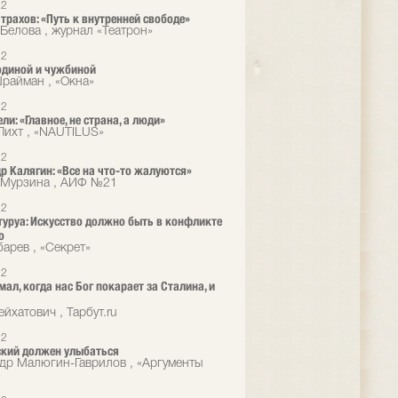
12
трахов: «Путь к внутренней свободе»
Белова , журнал «Театрон»
12
диной и чужбиной
айман , «Окна»
12
ли: «Главное, не страна, а люди»
Лихт , «NAUTILUS»
12
р Калягин: «Все на что-то жалуются»
 Мурзина , АИФ №21
12
туруа: Искусство должно быть в конфликте
ю
барев , «Секрет»
12
мал, когда нас Бог покарает за Сталина, и
йхатович , Тарбут.ru
12
кий должен улыбаться
др Малюгин-Гаврилов , «Аргументы