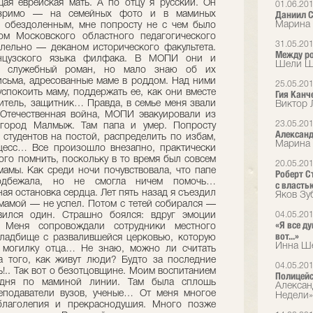
01.06.20
Даниил С
Марина 
31.05.20
Между ро
Шели Шр
25.05.20
Гия Канче
Виктор 
23.05.20
Александ
Марина
20.05.20
Роберт С
с власть
Яков Зу
04.05.20
«Я все ду
вот...»
Инна Ше
04.05.20
Полицейс
Алексан
Недели»