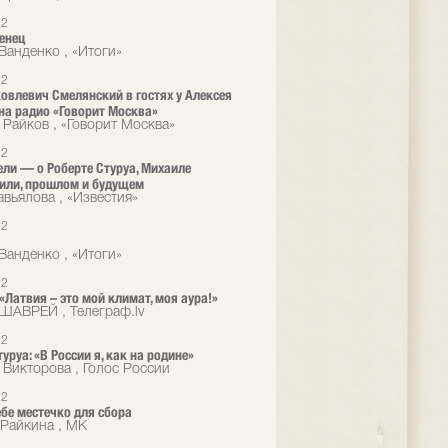
12
енец
Ванденко , «Итоги»
12
овлевич Смелянский в гостях у Алексея
на радио «Говорит Москва»
 Райков , «Говорит Москва»
12
ели — о Роберте Стуруа, Михаиле
или, прошлом и будущем
авьялова , «Известия»
12
Ванденко , «Итоги»
12
 «Латвия – это мой климат, моя аура!»
ШАВРЕЙ , Телеграф.lv
12
уруа: «В России я, как на родине»
 Викторова , Голос России
12
ебе местечко для сбора
Райкина , МК