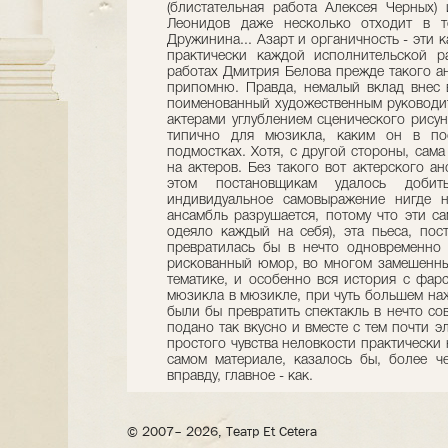
(блистательная работа Алексея Черных) 
Леонидов даже несколько отходит в т
Дружинина... Азарт и органичность - эти 
практически каждой исполнительской р
работах Дмитрия Белова прежде такого ан
припомню. Правда, немалый вклад внес 
поименованный художественным руководит
актерами углублением сценического рисун
типично для мюзикла, каким он в по
подмостках. Хотя, с другой стороны, сама
на актеров. Без такого вот актерского а
этом постановщикам удалось доби
индивидуальное самовыражение нигде н
ансамбль разрушается, потому что эти с
одеяло каждый на себя), эта пьеса, по
превратилась бы в нечто одновременно 
рискованный юмор, во многом замешенный
тематике, и особенно вся история с фар
мюзикла в мюзикле, при чуть большем на
были бы превратить спектакль в нечто со
подано так вкусно и вместе с тем почти э
простого чувства неловкости практически 
самом материале, казалось бы, более че
вправду, главное - как.
© 2007– 2026, Театр Et Cetera