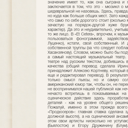
значение имеет то, как она сыграна и 
заключается в том, что это - мюзикл о 
шедевральной не назовешь. Здесь, правда
но куда как больше общих мест. Зато каж
что само по себе дорогого стоит (сколько
зачастую на порядок-другой хуже бру
характер). Да это и неудивительно, учитыв
то же лицо. В «Et Cetera», впрочем, к муз
пользоваться фонограммой, задейство
Луценко), кстати, свой собственный. И
собственной труппы (за что следует побл
Хасанзянову). Словом, можно было бы поду
а самый настоящий музыкальный театр.
театре над русским текстом, добившись 
качества (общий перевод сделала Ирин
принадлежит Алексею Кортневу, который 
еще и редактировал перевод). В результат
только смысл пьесы, но и самую сол
американский юмор так, чтобы он, не пере
не воспринимался нашей публикой как неч
нечасто встретишь в показываемых на 
сценическое действие здесь проработ
деталей - как на уровне общего решен
Пожалуй, именно в этом прежде всего 
«Продюсеров»: главная ставка сделана з
должной высоте), а на сценический ансам
этом свои артисты нисколько не уступа
(Бьялосток) и Егору Дружинину (Блу