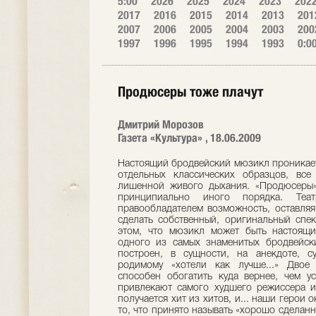
5:00
2026
2025
2024
2023
202
2017
2016
2015
2014
2013
201
2007
2006
2005
2004
2003
200
1997
1996
1995
1994
1993
0:0
Продюсеры тоже плачут
Дмитрий Морозов
Газета «Культура» , 18.06.2009
Настоящий бродвейский мюзикл проникает 
отдельных классических образцов, все
лишенной живого дыхания. «Продюсеры» 
принципиально иного порядка. Те
правообладателем возможность, оставляя
сделать собственный, оригинальный спек
этом, что мюзикл может быть настоящи
одного из самых знаменитых бродвейск
построен, в сущности, на анекдоте, с
родимому «хотели как лучше...» Двое
способен обогатить куда вернее, чем у
привлекают самого худшего режиссера и 
получается хит из хитов, и... наши герои
то, что принято называть «хорошо сделанн