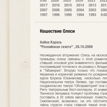
5:00
2026
2025
2024
2023
202
2017
2016
2015
2014
2013
201
2007
2006
2005
2004
2003
200
1997
1996
1995
1994
1993
0:0
Нашествие Олеси
Алёна Карась
"Российская газета" , 28.10.2009
Неожиданное вторжение Олесь на москов
премьеры осени связаны с этой романти
ставшей основой для знаменитого фильма
послужившей толчком к ее роману с Влад
в "Табакерке". Вторую только что показа
Украинка и коренная рижанка по рождени
курсе Бориса Юхананова), несколько ле
Национальном театре Латвии, где поставил
созданном ею театре "Обсерватория" она 
Риге театральным бест-селлером. И знамен
Теннеcси Уильямса толкуют проблему стр
поставить в Et ceterа магическую повес
Смелянский, возможно, на это обстояте
тайна страсти стала главной темой этой