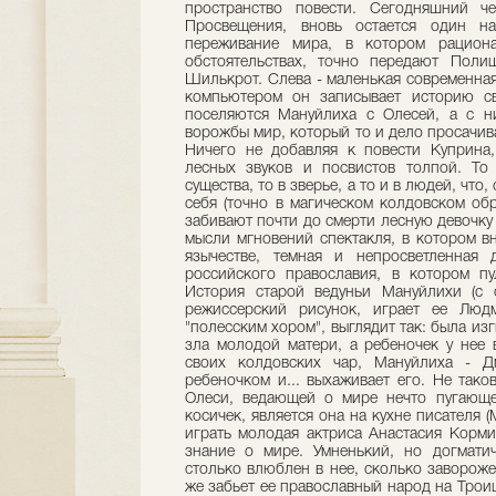
пространство повести. Сегодняшний ч
Просвещения, вновь остается один н
переживание мира, в котором рацион
обстоятельствах, точно передают Поли
Шилькрот. Слева - маленькая современная 
компьютером он записывает историю с
поселяются Мануйлиха с Олесей, а с н
ворожбы мир, который то и дело просачива
Ничего не добавляя к повести Куприна
лесных звуков и посвистов толпой. То 
существа, то в зверье, а то и в людей, что
себя (точно в магическом колдовском об
забивают почти до смерти лесную девочку
мысли мгновений спектакля, в котором в
язычестве, темная и непросветленная 
российского православия, в котором пу
История старой ведуньи Мануйлихи (с 
режиссерский рисунок, играет ее Людм
"полесским хором", выглядит так: была из
зла молодой матери, а ребеночек у нее 
своих колдовских чар, Мануйлиха - Д
ребеночком и... выхаживает его. Не так
Олеси, ведающей о мире нечто пугающе
косичек, является она на кухне писателя 
играть молодая актриса Анастасия Корми
знание о мире. Умненький, но догмати
столько влюблен в нее, сколько завороже
же забьет ее православный народ на Трои