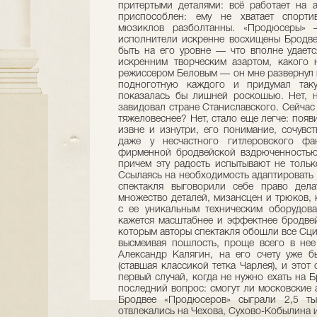
притертыми деталями: всё работает на а
приспособлен: ему не хватает спорти
мюзиклов разболтанны. «Продюсеры» 
исполнители искренне восхищены Бродвее
быть на его уровне — что вполне удаетс
искренним творческим азартом, какого 
режиссером Беловым — он мне развернул 
подноготную каждого и придумал таку
показалась бы лишней роскошью. Нет, н
завидовал стране Станиславского. Сейчас
тяжеловеснее? Нет, стало еще легче: появ
извне и изнутри, его понимание, сочувст
даже у несчастного гитлеровского фа
фирменной бродвейской вздрюченностью
причем эту радость испытывают не тольк
Ссылаясь на необходимость адаптировать 
спектакля выговорили себе право дел
множество деталей, мизансцен и трюков, к
с ее уникальным техническим оборудова
кажется масштабнее и эффектнее бродвей
которым авторы спектакля обошли все Сц
высмеивая пошлость, проще всего в нее 
Александр Калягин, на его счету уже 
(ставшая классикой тетка Чарлея), и этот
первый случай, когда не нужно ехать на 
последний вопрос: смогут ли московские 
Бродвее «Продюсеров» сыграли 2,5 ты
отвлекались на Чехова, Сухово-Кобылина и