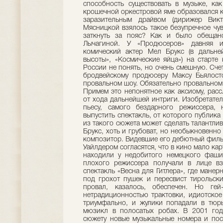
способность существовать в музыке, ка
крошечной оркестровой яме образовался к
заразительным драйвом (дирижер Викт
Мясницкой взялось такое безупречное чув
заткнуть за пояс? Как и было обещан
Лычагиной. У «Продюсеров» давняя и
комический актер Мел Брукс (в дальне
высоты», «Космические яйца») на старте
России не понять, но очень смешную. Сче
бродвейскому продюсеру Максу Бьялосто
провальном шоу. Обязательно провальном, 
Примем это непонятное как аксиому, расс
от хода дальнейшей интриги. Изобретате
пьесу, самого бездарного режиссера,
выпустить спектакль, от которого публика
из такого сюжета может сделать талантли
Брукс, хоть и грубоват, но необыкновенно 
композитор. Видевшие его дебютный филь
Уайлдером согласятся, что в кино мало ка
находили у недобитого немецкого фашис
плохого режиссера получали в лице взд
спектакль «Весна для Гитлера», где манер
под грохот пушек и пересвист тирольск
провал, казалось, обеспечен. Но ге
нетрадиционностью трактовки, идиотское
триумфально, и жулики попадали в тюрь
мюзикл в полосатых робах. В 2001 год
сюжету новые музыкальные номера и пос