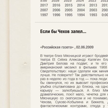
5:00
2026
2025
2024
2023
202
2017
2016
2015
2014
2013
201
2007
2006
2005
2004
2003
200
1997
1996
1995
1994
1993
0:0
Если бы Чехов запел...
«Российская газета» , 02.06.2009
В театре близ Мясницкой играют бродвей
театра Et Cetera Александр Калягин бл
Дмитрия Белова на подвиг, и те его
американский мюзикл в фильмах 1968 
Свидетельствую: наши сделали как мини
лучше. Не поверите? Так действительно н
раз в неделю из года в год — пока люди 
бы свихнулся, но их вывозит профессио
улыбка отштампована до блеска, на одн
карьеру — залюбуешься. А близ Мясн
драматические, поют мало, чечетка для
Мясницкую со скепсисом и не понимаю,
Чехова, Сухово-Кобылина и Беккета, 
фантастическими контурами, откуда у 