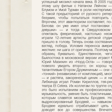
успешный мюзикл начала века. В 2005 го
этому шоу фильм с Натаном Лейном —
Блумом и Умой Турман в роли нестерпимо
С такой предысторией от русского репер
безумие, чтобы попытаться повторить 
Впрочем, этот авантюризм составляет, по
Белова: он уже имел опыт постановки 
девушки» — и тогда в Свердловском 
спектакль феерический, настолько нео
играли 12-летние артисты детской студи
пришло в голову. Теперь снова состязани
взгляд, победа. Условия переноса амер
жесткие: ни шага от оригинала. Поэтому 
образец буквально. Единственное, чег
Бьялостока в московской версии играют 
Юрий Мазихин из «Норд-Оста» — говоря
повезло увидеть второго; он хорош 
талантливым Егором Дружининым — они со
«тонкий» (независимо от комплекций), мн
— и растяпа, закоренелый циник — и наи
Либкинда играл Роман Кириллов, гея-р
театра Et Cetera. Их коллегам по труппе о
это было испытанием их профессионализ
музыкальность, умение быть пластичными,
которым славятся мюзиклы Бродвея. Но
выдрессированный Бродвей, — навыком 
Бродвее идеально отрабатывают цепь 
доводят все до совершенства. Впечат