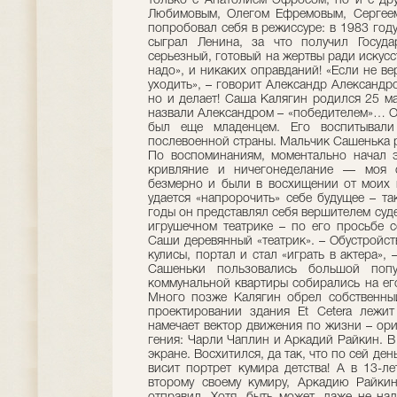
только с Анатолием Эфросом, но и с др
Любимовым, Олегом Ефремовым, Сергеем
попробовал себя в режиссуре: в 1983 году
сыграл Ленина, за что получил Госу
серьезный, готовый на жертвы ради искусс
надо», и никаких оправданий! «Если не ве
уходить», – говорит Александр Александро
но и делает! Саша Калягин родился 25 ма
назвали Александром – «победителем»… От
был еще младенцем. Его воспитывали
послевоенной страны. Мальчик Сашенька 
По воспоминаниям, моментально начал э
кривляние и ничегонеделание — моя 
безмерно и были в восхищении от моих 
удается «напророчить» себе будущее – т
годы он представлял себя вершителем суд
игрушечном театрике – по его просьбе с
Саши деревянный «театрик». – Обустройст
кулисы, портал и стал «играть в актера»,
Сашеньки пользовались большой попу
коммунальной квартиры собирались на его
Много позже Калягин обрел собственный
проектировании здания Et Ceterа лежит
намечает вектор движения по жизни – ор
гения: Чарли Чаплин и Аркадий Райкин. В
экране. Восхитился, да так, что по сей де
висит портрет кумира детства! А в 13-л
второму своему кумиру, Аркадию Райкин