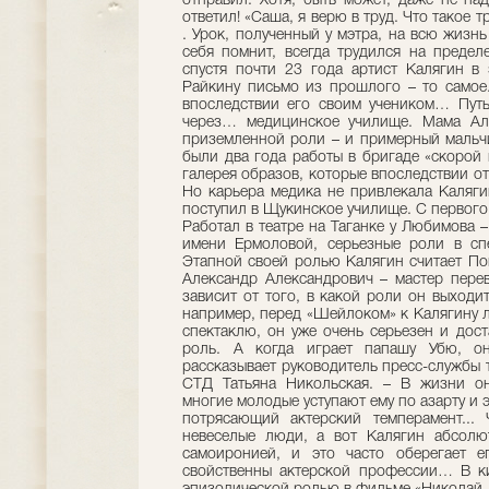
отправил. Хотя, быть может, даже не на
ответил! «Саша, я верю в труд. Что такое 
. Урок, полученный у мэтра, на всю жизнь
себя помнит, всегда трудился на предел
спустя почти 23 года артист Калягин в 
Райкину письмо из прошлого – то самое
впоследствии его своим учеником… Путь
через… медицинское училище. Мама Але
приземленной роли – и примерный мальч
были два года работы в бригаде «скорой
галерея образов, которые впоследствии от
Но карьера медика не привлекала Каляги
поступил в Щукинское училище. С первого
Работал в театре на Таганке у Любимова –
имени Ермоловой, серьезные роли в спе
Этапной своей ролью Калягин считает По
Александр Александрович – мастер пере
зависит от того, в какой роли он выходит
например, перед «Шейлоком» к Калягину лу
спектаклю, он уже очень серьезен и дост
роль. А когда играет папашу Убю, он
рассказывает руководитель пресс-службы т
СТД Татьяна Никольская. – В жизни он
многие молодые уступают ему по азарту и 
потрясающий актерский темперамент...
невеселые люди, а вот Калягин абсолю
самоиронией, и это часто оберегает е
свойственны актерской профессии… В к