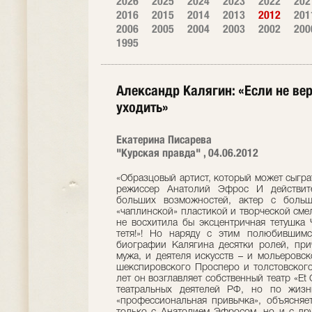
2026
2025
2024
2023
2022
202
2016
2015
2014
2013
2012
201
2006
2005
2004
2003
2002
200
1995
Александр Калягин: «Если не ве
уходить»
Екатерина Писарева
"Курская правда" , 04.06.2012
«Образцовый артист, который может сыграт
режиссер Анатолий Эфрос И действите
больших возможностей, актер с больш
«чаплинской» пластикой и творческой смел
не восхитила бы эксцентричная тетушка 
тетя!»! Но наряду с этим полюбившим
биографии Калягина десятки ролей, при
мужа, и деятеля искусств – и мольеровск
шекспировского Просперо и толстовского 
лет он возглавляет собственный театр «Et
театральных деятелей РФ, но по жизн
«профессиональная привычка», объясняе