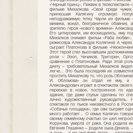
эпизодической ролью в фильме «Николай Б
«Черный принц», Пиквик в телеспектакле 
фильме Михалкова «Свой среди чужих,
принесшая Калягину огромную попу
неподражаемую тетку Чарли из фильма «З
мимика, вокал, безграничное обаяние, а
зрителю героя «нового времени» Александ
Его цитировали, им восхищались, ему п
Михалков снимает фильм «Раба любви», 
режиссера Александра Колягина! А через
сыграет Платонова в фильме «Неоконченн
Этот герой стал высочайшим достижением 
роли – Эзоп, Чичиков, Тригорин, Орг
сравнение с Платоновым. Ради этой рол
диету – требовательный Михалков видел
легче... Это была последняя их совместн
простить Михалкову то, что роль Обломов
И. Обломова» он отдал не ему, а 
Александрович играет в спектаклях своего 
переехал в новое, построенное по иде
здание, где даже стулья сделаны по спе
лично художественный руководитель. 
спектакля по пьесе неизвестного в Росс
«Собачья площадка», где сам сыграет одн
много работает… О семье Калягин говорит
своему семейному счастью он шел непрост
Корунова, умерла от рака. Она родила е
Евгения Глушенко – родила сына Дениса. –