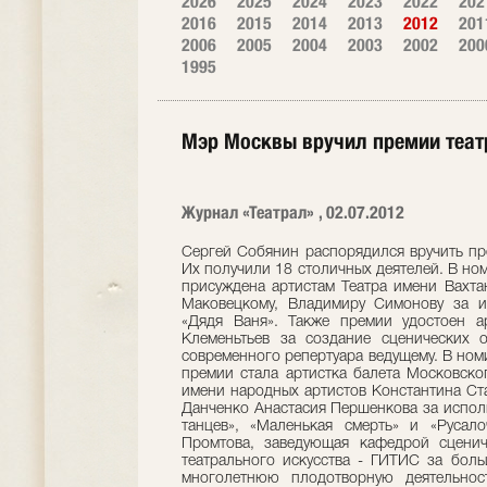
2026
2025
2024
2023
2022
202
2016
2015
2014
2013
2012
201
2006
2005
2004
2003
2002
200
1995
Мэр Москвы вручил премии теа
Журнал «Театрал» , 02.07.2012
Сергей Собянин распорядился вручить пре
Их получили 18 столичных деятелей. В но
присуждена артистам Театра имени Вахта
Маковецкому, Владимиру Симонову за и
«Дядя Ваня». Также премии удостоен а
Клеменьтьев за создание сценических о
современного репертуара ведущему. В но
премии стала артистка балета Московско
имени народных артистов Константина Ст
Данченко Анастасия Першенкова за испол
танцев», «Маленькая смерть» и «Русал
Промтова, заведующая кафедрой сценич
театрального искусства - ГИТИС за боль
многолетнюю плодотворную деятельност