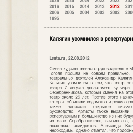
2026
2025
2024
2023
2022
202
2016
2015
2014
2013
2012
201
2006
2005
2004
2003
2002
200
1995
Калягин усомнился в репертуар
Lenta.ru , 22.08.2012
Смена художественного руководителя в М
Гоголя прошла не совсем правильно. 
театральных деятелей Александр Каляги
Калягин усомнился в том, что театр ос
театра 7 августа департамент культур
Серебренникова, который сменил на это
театр около 25 лет. Против этого назнач
которые обвинили ведомство и режиссера 
также написали открытое письм
руководство. Артисты также выразили 
репертуарным и большинство из них будут
из слов Серебренникова, заявившего, ч
несколько резидентов. Александр Кал
необходимы, однако отметил, что подобн