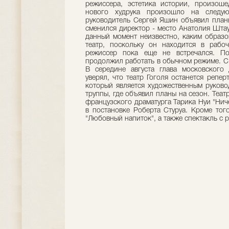
режиссера, эстетика истории, произоше
нового худрука произошло на следу
руководитель Сергей Яшин объявил планы
сменился директор - место Анатолия Шта
данный момент неизвестно, каким образ
театр, поскольку он находится в рабо
режиссер пока еще не встречался. По
продолжил работать в обычном режиме. С 
В середине августа глава московского 
уверял, что театр Гоголя останется репер
который является художественным руковод
труппы, где объявил планы на сезон. Теат
французского драматурга Тарика Нуи "Нич
в постановке Роберта Стуруа. Кроме того
"Любовный напиток", а также спектакль с