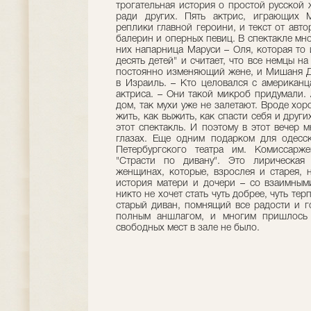
трогательная история о простой русской 
ради других. Пять актрис, играющих М
реплики главной героини, и текст от авто
балерин и оперных певиц. В спектакле мн
них напарница Маруси – Оля, которая то 
десять детей" и считает, что все немцы н
постоянно изменяющий жене, и Мишаня Д
в Израиль. – Кто целовался с американц
актриса. – Они такой микроб придумали. 
дом, так мухи уже не залетают. Вроде хор
жить, как выжить, как спасти себя и други
этот спектакль. И поэтому в этот вечер 
глазах. Еще одним подарком для одесск
Петербургского театра им. Комиссарж
"Страсти по дивану". Это лирическая
женщинах, которые, взрослея и старея, 
история матери и дочери – со взаимными
никто не хочет стать чуть добрее, чуть тер
старый диван, помнящий все радости и г
полным аншлагом, и многим пришлось с
свободных мест в зале не было.