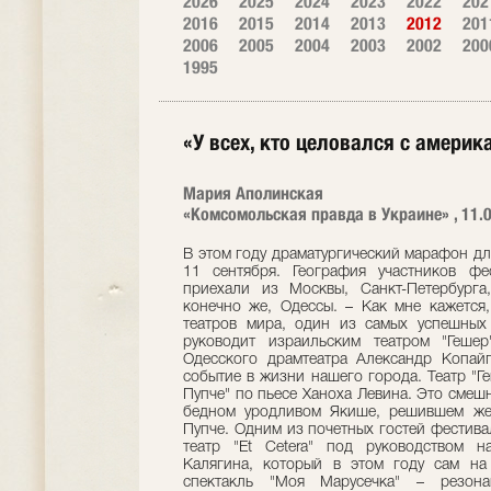
2026
2025
2024
2023
2022
202
2016
2015
2014
2013
2012
201
2006
2005
2004
2003
2002
200
1995
«У всех, кто целовался с амери
Мария Аполинская
«Комсомольская правда в Украине» , 11.
В этом году драматургический марафон дл
11 сентября. География участников ф
приехали из Москвы, Санкт-Петербурга,
конечно же, Одессы. – Как мне кажется
театров мира, один из самых успешных
руководит израильским театром "Гешер
Одесского драмтеатра Александр Копайг
событие в жизни нашего города. Театр "Г
Пупче" по пьесе Ханоха Левина. Это смешн
бедном уродливом Якише, решившем же
Пупче. Одним из почетных гостей фестива
театр "Et Cetera" под руководством н
Калягина, который в этом году сам на
спектакль "Моя Марусечка" – резона