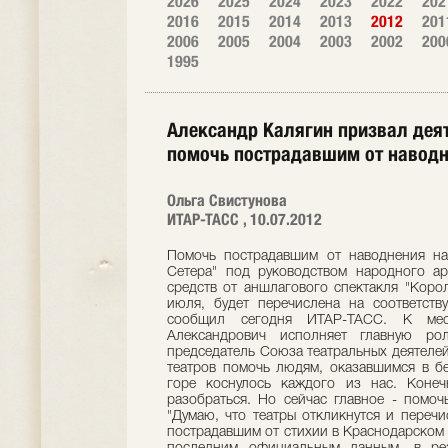
2026
2025
2024
2023
2022
202
2016
2015
2014
2013
2012
201
2006
2005
2004
2003
2002
200
1995
Александр Калягин призвал деят
помочь пострадавшим от наводн
Ольга Свистунова
ИТАР-ТАСС , 10.07.2012
Помочь пострадавшим от наводнения на
Сетера" под руководством народного ар
средств от аншлагового спектакля "Корол
июля, будет перечислена на соответств
сообщил сегодня ИТАР-ТАСС. К мес
Александрович исполняет главную ро
председатель Союза театральных деятелей
театров помочь людям, оказавшимся в бе
горе коснулось каждого из нас. Конеч
разобраться. Но сейчас главное - помоч
"Думаю, что театры откликнутся и переч
пострадавшим от стихии в Краснодарском 