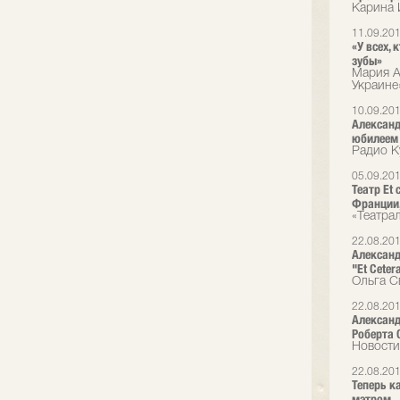
Карина 
11.09.20
«У всех,
зубы»
Мария А
Украине
10.09.20
Александ
юбилеем
Радио К
05.09.20
Театр Et
Франции,
«Театра
22.08.20
Александ
"Et Cete
Ольга С
22.08.20
Александ
Роберта 
Новости
22.08.20
Теперь к
мэтром