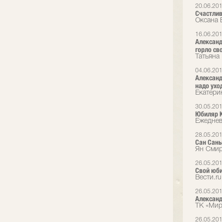
20.06.20
Счастлив
Оксана 
16.06.20
Александ
горло св
Татьяна
04.06.20
Александ
надо ухо
Екатери
30.05.20
Юбиляр К
Ежеднев
28.05.20
Сан Саны
Ян Смир
26.05.20
Свой юби
Вести.ru
26.05.20
Александ
ТК «Мир
26.05.20