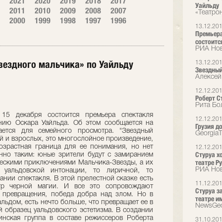
2021
2020
2019
2018
2017
Уайльду
2011
2010
2009
2008
2007
«Театро
2000
1999
1998
1997
1996
13.12.20
Премьера
состоится
РИА Но
Звездного мальчика» по Уайльду
13.12.20
Звездный
Алексей
12.12.20
Роберт С
Рита Бо
 15 декабря состоится премьера спектакля
12.12.20
нию Оскара Уайльда. Об этом сообщается на
Грузия д
гается для семейного просмотра. "Звездный
Georgia
й и взрослых, это многослойное произведение,
озрастная граница для ее понимания, но нет
12.12.20
Стуруа х
нно таким: юные зрители будут с замиранием
театре Р
ческими приключениями Мальчика-Звезды, а их
РИА Но
 уальдовской интонации, то лиричной, то
сании спектакля. В этой прелестной сказке есть
11.12.20
тр черной магии. И все это сопровождают
Стуруа з
е превращения, победа добра над злом. Но в
театре и
льдом, есть нечто больше, что превращает ее в
NewsGeo
 образец уальдовского эстетизма. В создании
инская группа в составе режиссеров Роберта
31.10.20