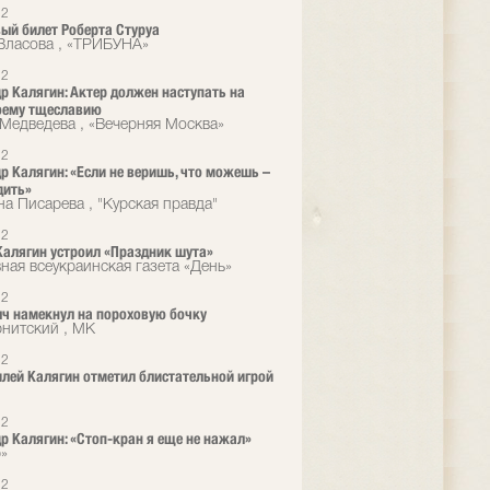
12
ый билет Роберта Стуруа
Власова , «ТРИБУНА»
12
р Калягин: Актер должен наступать на
оему тщеславию
 Медведева , «Вечерняя Москва»
12
р Калягин: «Если не веришь, что можешь –
дить»
на Писарева , "Курская правда"
12
алягин устроил «Праздник шута»
ная всеукраинская газета «День»
12
ч намекнул на пороховую бочку
нитский , МК
12
лей Калягин отметил блистательной игрой
12
р Калягин: «Стоп-кран я еще не нажал»
»
12