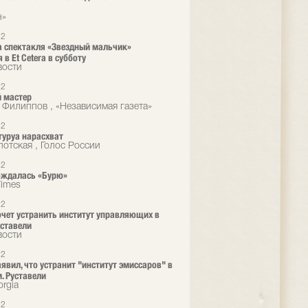
н»
12
 спектакля «Звездный мальчик»
 в Et Cetera в субботу
вости
12
 мастер
 Филиппов , «Независимая газета»
12
туруа нарасхват
лотская , Голос России
12
ождалась «Бурю»
Times
12
очет устранить институт управляющих в
уставели
вости
12
аявил, что устранит "институт эмиссаров" в
м. Руставели
rgia
12