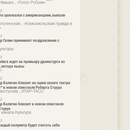
Ивашко , «Голос России»
12
 кто целовался с американцами, выпали
полинская , «Комсомольская правда в
»
12
р Галин принимает поздравления с
ультуры
12
 cetera ждет на премьеру драматурга из
 автора пьесы
л»
12
р Калягин блеснет на сцене своего театра
ra" в новом спектакле Роберта Стуруа
вистунова , ИТАР-ТАСС
12
р Калягин блеснет в новом спектакле
Стуруа
 канала Культура
12
аждый полуметр будет считать себя