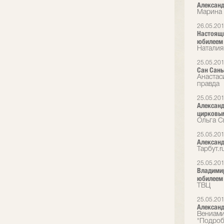
Александ
Марина 
26.05.20
Настоящи
юбилеем
Наталия
25.05.20
Сан Саны
Анаста
правда
25.05.20
Александ
цирковы
Ольга С
25.05.20
Александ
Тарбут.r
25.05.20
Владимир
юбилеем
ТВЦ
25.05.20
Александ
Вениами
"Подроб