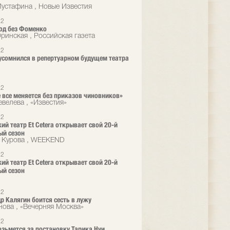
устафина , Новые Известия
12
од без Фоменко
ринская , Российская газета
12
усомнился в репертуарном будущем театра
12
е все меняется без приказов чиновников»
велева , «Известия»
12
ий театр Et Cetera открывает свой 20-й
ый сезон
 Курова , WEEKEND
12
ий театр Et Cetera открывает свой 20-й
ый сезон
u
12
р Калягин боится сесть в лужу
нова , «Вечерняя Москва»
12
озьмется за постановку Тарика Нуи