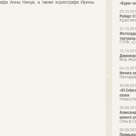
графа Анны Нинуа, а также хореографа Ирины
«Буря» н
23.10.20
Роберт С
Кристин
21.10.20
Фотохуд
театраль
ГТРК «С
12.10.20
Дирижер 
Яна Жи
04.10.20
Ничего с
Геннади
26.09.20
«Et Cete
сезон
Новости
26.09.20
Александ
нового с
Ольга С
26.09.20
Премьера