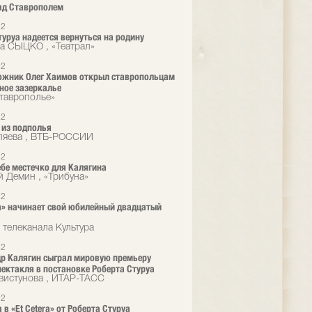
ад Ставрополем
12
туруа надеется вернуться на родину
а СЫЦКО , «Театрал»
12
ожник Олег Хаимов открыл ставропольцам
ное зазеркалье
таврополье»
12
из подполья
ляева , ВТБ-РОССИИ
12
ебе местечко для Калягина
й Демин , «Трибуна»
12
ra» начинает свой юбилейный двадцатый
 телеканала Культура
12
р Калягин сыграл мировую премьеру
пектакля в постановке Роберта Стуруа
вистунова , ИТАР-ТАСС
12
 в «Et Cetera» от Роберта Стуруа