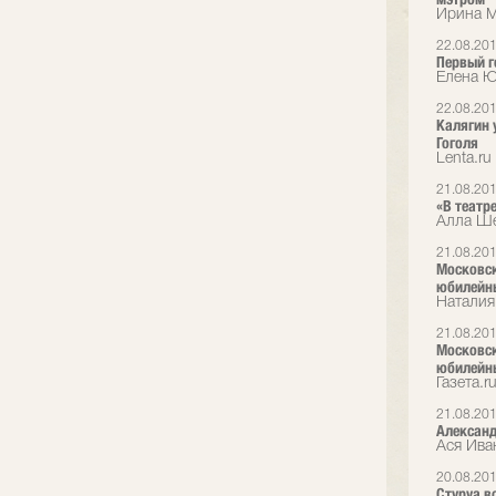
Ирина М
22.08.20
Первый г
Елена Ю
22.08.20
Калягин 
Гоголя
Lenta.ru
21.08.20
«В театр
Алла Ше
21.08.20
Московск
юбилейн
Наталия
21.08.20
Московск
юбилейн
Газета.r
21.08.20
Александ
Ася Ива
20.08.20
Стуруа в