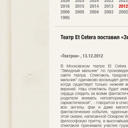
2026
2025
2024
2023
2022
2016
2015
2014
2013
2012
2006
2005
2004
2003
2002
1995
Театр Et Cetera поставил «
«Театрон» , 13.12.2012
В Московском театре Et Cetera
"Звездный мальчик" по произведе
сайте театра. Спектакль предла
мальчик" одинаково восхищает дете
когда существует только нижняя в
верхней. Наш спектакль будет име
сердца следить за всеми фантасти
родители внимать неповторимой
саркастической", - говорится в опи
все: ангелы, феи и даже магис
фантастические события, чудесны
этой сказке, написанной Оскаром Уа
философскую притчу, в высочайший
спектакля принимала участие груз