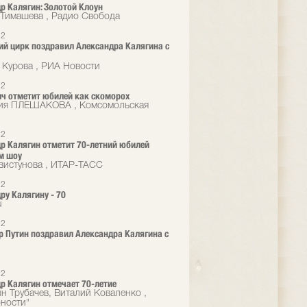
р Калягин: Золотой Клоун
Тимашева , Радио Свобода
12
й цирк поздравил Александра Калягина с
 Курова , РИА Новости
12
ч отметит юбилей как скоморох
сия ПЛЕШАКОВА , Комсомольская
12
р Калягин отметит 70-летний юбилей
м шоу
вистунова , ИТАР-ТАСС
12
ру Калягину - 70
u
12
 Путин поздравил Александра Калягина с
12
р Калягин отмечает 70-летие
н Трубачев, Виталий Коваленко ,
ности"