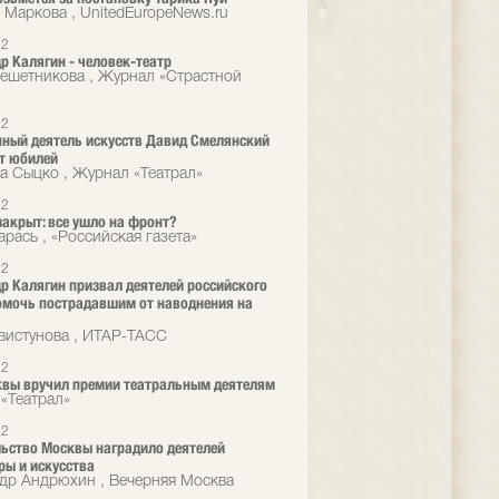
 Маркова , UnitedEuropeNews.ru
12
р Калягин - человек-театр
ешетникова , Журнал «Страстной
12
ный деятель искусств Давид Смелянский
т юбилей
а Сыцко , Журнал «Театрал»
12
акрыт: все ушло на фронт?
арась , «Российская газета»
12
р Калягин призвал деятелей российского
омочь пострадавшим от наводнения на
вистунова , ИТАР-ТАСС
12
вы вручил премии театральным деятелям
«Театрал»
12
ьство Москвы наградило деятелей
ры и искусства
др Андрюхин , Вечерняя Москва