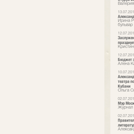
Валерия
13.07.20
Александ
Ирина Р
бульвар
12.07.20
Заслужен
празднуе
Кристин
12.07.20
Бюджет з
Алена К
10.07.20
Александ
театра п
Кубани
Ольга С
02.07.20
Мэр Моск
Журнал 
02.07.20
Правител
литерату
Алексан