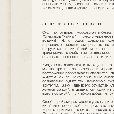
таки удалось. "Даже движения и звуча
вызывали улыбку, сейчас мне стали ближ
хочется ее дальше изучать", -- говорит Ф. 
ОБЩЕЧЕЛОВЕЧЕСКИЕ ЦЕННОСТИ
Судя по отзывам, московская публика 
"Спектакль "Чайная" -- тонко о мире чере
воздуха!" "Я, с трудом сдерживая сле
персонажах простых актеров, но не мо
погрузиться в китайский мир, наполн
традициями, самобытным мышлением, в
описывают свои впечатления от спектакля.
"Когда зажигается свет, и ты видишь, что 
мы же про это человеческое и играли.
восторженно рассказывает исполнитель гл
-- Артем Блинов. По его признанию, бываю
сознательно рушит так называемую "чет
зрителям. "Вижу чаще всего соучастие. С
хочется лапши", я увидел, как один из 
вместе со мной", -- с улыбкой добавляет он
Своей игрой актерам удается увлечь зрит
китайских персонажей, сопереживают вме
хорошо принимает спектакль, всегда с 