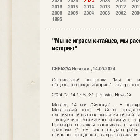
2026
2025
2024
2023
2022
202
2016
2015
2014
2013
2012
201
2006
2005
2004
2003
2002
200
1995
"Мы не играем китайцев, мы ра
историю"
СИНЬХУА Новости , 14.05.2024
Специальный репортаж: "Мы не иг
общечеловеческую историю" -- актеры театр
2024-05-14 17:55:31丨Russian.News.Cn
Москва, 14 мая /Синьхуа/ -- В перекр
Московский театр Et Cetera предста
одноименной пьесы классика китайской ли
- выпускница Российского института теа
Премьера спектакля состоялась в янв
зрителям. О том, как проходила работ
пришлось преодолеть, актеры рассказали 