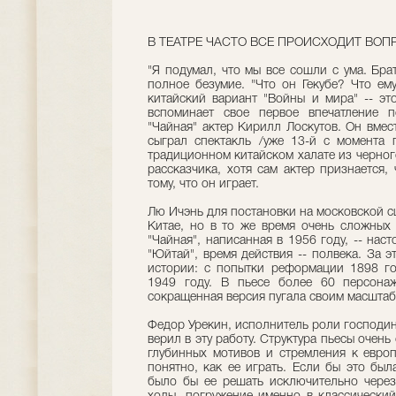
В ТЕАТРЕ ЧАСТО ВСЕ ПРОИСХОДИТ ВОП
"Я подумал, что мы все сошли с ума. Брат
полное безумие. "Что он Гекубе? Что ему
китайский вариант "Войны и мира" -- это
вспоминает свое первое впечатление п
"Чайная" актер Кирилл Лоскутов. Он вмест
сыграл спектакль /уже 13-й с момента 
традиционном китайском халате из черног
рассказчика, хотя сам актер признается,
тому, что он играет.
Лю Ичэнь для постановки на московской с
Китае, но в то же время очень сложных 
"Чайная", написанная в 1956 году, -- нас
"Юйтай", время действия -- полвека. За 
истории: с попытки реформации 1898 го
1949 году. В пьесе более 60 персонаж
сокращенная версия пугала своим масштаб
Федор Урекин, исполнитель роли господина
верил в эту работу. Структура пьесы очен
глубинных мотивов и стремления к европ
понятно, как ее играть. Если бы это был
было бы ее решать исключительно через