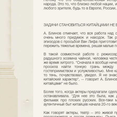
Потому что это общечеловеческая истор
народа. Это то, что близко любой нации, и
любого зрителя, будь то в Европе, России, 
ЗАДАЧИ СТАНОВИТЬСЯ КИТАЙЦАМИ НЕ 
А. Блинов отмечает, что вся работа над 
очень много придумок и находок. Так 
эпизодов с просьбой Ван Лифа приготовить
пережить тяжелые времена, решая малые 
В такой совместной работе с режиссер
радушного хозяина чайной, человека чест
же время хитрого. "Сначала я вообще ниче
просила найти тонкую грань между ч
гостеприимством и услужливостью. Мне ка
то тень, почувствовал, увидел. Я не зна
китайский характер", -- говорит А. Блино
китайцами" не было.
Более того, когда актеры предлагали сдел
останавливала. "Для нее это была, как 
фильмах про плохих русских. Все-таки 
аутентичный быт китайцев начала 20-го века
Как говорят актеры, театр -- это живой 