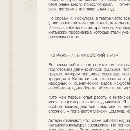
ходы, погружение именно в классический
себя очень много психологизма", -- отме
всех настроить на правильный лад.
По словам К. Лоскутова, в театре часто все
у нас возникла команда людей, которые в
Ичэнь, влюбились в автора пьесы, китайс
китайских персонажей, которые стали уже н
рассказывает он.
ПОГРУЖЕНИЕ В КИТАЙСКИЙ ТЕАТР
Во время работы над спектаклем актеры 
подготовила для них список фильмов, пос
гравюр. Актерам пришлось осваивать новы
традиция в Китае сильно отличается от р
народных и сценических видов искусств:
акробатики, единоборств. Жесты и взгляд 
"Это мой первый опыт работы с китайск
меня, например пластика движений. Я н
особое взаимодействие пластики и вну
сложно", -- признается Максим Ермичев, 
Актеры отмечают, что, даже работая над 
китайскую культуру невозможно. Но прикосн