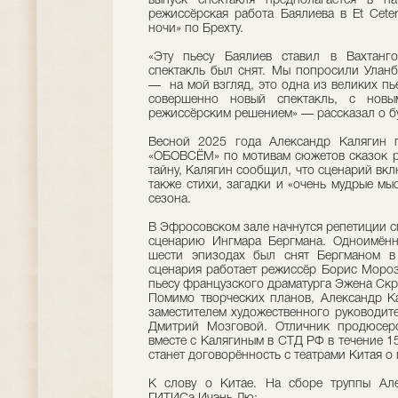
выпуск спектакля предполагается в н
режиссёрская работа Баялиева в Et Cete
ночи» по Брехту.
«Эту пьесу Баялиев ставил в Вахтанго
спектакль был снят. Мы попросили Уланб
— на мой взгляд, это одна из великих пье
совершенно новый спектакль, с новы
режиссёрским решением» — рассказал о б
Весной 2025 года Александр Калягин п
«ОБОВСЁМ» по мотивам сюжетов сказок р
тайну, Калягин сообщил, что сценарий вклю
также стихи, загадки и «очень мудрые мы
сезона.
В Эфросовском зале начнутся репетиции с
сценарию Ингмара Бергмана. Одноимён
шести эпизодах был снят Бергманом в 
сценария работает режиссёр Борис Морозо
пьесу французского драматурга Эжена Скр
Помимо творческих планов, Александр К
заместителем художественного руководите
Дмитрий Мозговой. Отличник продюсерс
вместе с Калягиным в СТД РФ в течение 1
станет договорённость с театрами Китая о
К слову о Китае. На сборе труппы Але