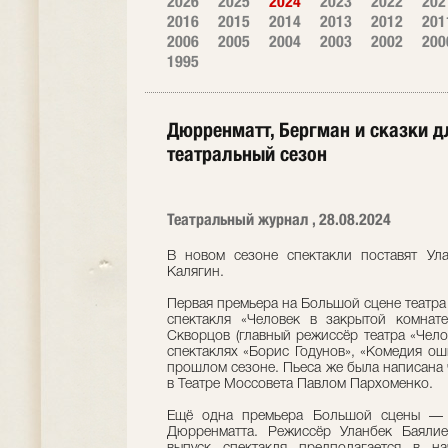
2026
2025
2024
2023
2022
202
2016
2015
2014
2013
2012
201
2006
2005
2004
2003
2002
200
1995
Дюрренматт, Бергман и сказки дл
театральный сезон
Театральный журнал , 28.08.2024
В новом сезоне спектакли поставят Ул
Калягин.
Первая премьера на Большой сцене театра 
спектакля «Человек в закрытой комнат
Скворцов (главный режиссёр театра «Челов
спектаклях «Борис Годунов», «Комедия ош
прошлом сезоне. Пьеса же была написана 
в Театре Моссовета Павлом Пархоменко.
Ещё одна премьера Большой сцены — 
Дюрренматта. Режиссёр Уланбек Баялие