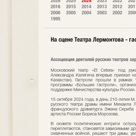
2026
2025
2024
2023
2022
202
2016
2015
2014
2013
2012
201
2006
2005
2004
2003
2002
200
1995
На сцене Театра Лермонтова - гас
Ассоциация деятелей русских театров зар
Московский театр «Et Cetera» под рук
Александра Калягина впервые приехал на
Казахстан). Гастроли прошли в рамках
программы «Большие гастроли», органи
поддержке Министерства культуры России.
15 октября 2024 года, в день 210-летия 
русского театра драмы имени Михаила Л
французского драматурга Эжена Скриба 
артиста России Бориса Морозова.
В сюжете политические интриги остро
переплетаются, становятся зависимыми друг
охваченных войной, решают три дамы, у