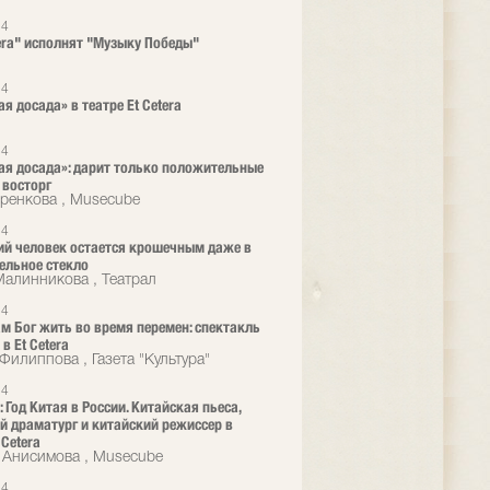
24
tera" исполнят "Музыку Победы"
24
я досада» в театре Et Cetera
24
я досада»: дарит только положительные
 восторг
ренкова , Musecube
24
й человек остается крошечным даже в
ельное стекло
алинникова , Театрал
24
ам Бог жить во время перемен: спектакль
в Et Cetera
Филиппова , Газета "Культура"
24
 Год Китая в России. Китайская пьеса,
й драматург и китайский режиссер в
 Cetera
 Анисимова , Musecube
24