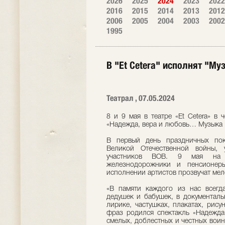
2026
2025
2024
2023
2022
2016
2015
2014
2013
2012
2006
2005
2004
2003
2002
1995
В "Et Cetera" исполнят "М
Театрал , 07.05.2024
8 и 9 мая в театре «Et Cetera» в
«Надежда, вера и любовь… Музыка 
В первый день праздничных пок
Великой Отечественной войны, 
участников ВОВ. 9 мая на с
железнодорожники и пенсионер
исполнении артистов прозвучат мел
«В памяти каждого из нас всегда
дедушек и бабушек, в документаль
лирике, частушках, плакатах, рис
фраз родился спектакль «Надежда
смелых, доблестных и честных воин