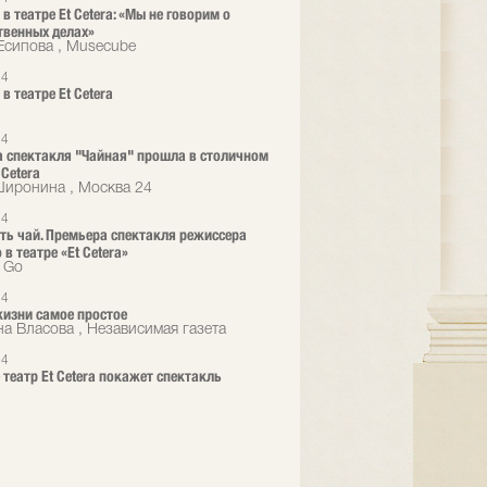
в театре Et Cetera: «Мы не говорим о
твенных делах»
Есипова , Musecube
24
в театре Et Cetera
24
 спектакля "Чайная" прошла в столичном
 Cetera
иронина , Москва 24
24
ть чай. Премьера спектакля режиссера
в театре «Et Cetera»
o Go
24
жизни самое простое
а Власова , Независимая газета
24
 театр Et Cetera покажет спектакль