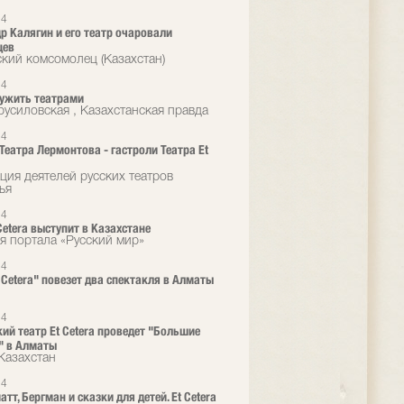
24
р Калягин и его театр очаровали
цев
кий комсомолец (Казахстан)
24
ужить театрами
русиловская , Казахстанская правда
24
 Театра Лермонтова - гастроли Театра Et
ция деятелей русских театров
ья
24
Cetera выступит в Казахстане
я портала «Русский мир»
24
t Cetera" повезет два спектакля в Алматы
24
ий театр Et Cetera проведет "Большие
" в Алматы
 Казахстан
24
т, Бергман и сказки для детей. Et Cetera