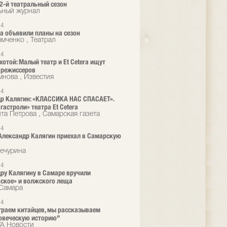
2-й театральный сезон
ьный журнал
24
era объявили планы на сезон
мченко , Театрал
24
хотой: Малый театр и Et Cetera ищут
 режиссеров
мнова , Известия
24
р Калягин: «КЛАССИКА НАС СПАСАЕТ».
гастроли» театра Et Cetera
та Петрова , Самарская газета
24
Александр Калягин приехал в Самарскую
ечурина
24
ру Калягину в Самаре вручили
ское» и волжского леща
Самара
24
граем китайцев, мы рассказываем
овеческую историю"
А Новости