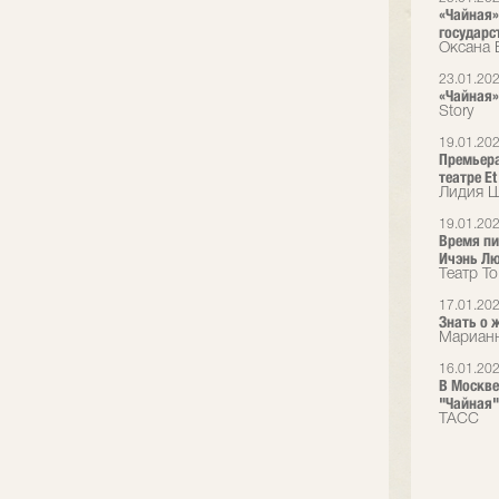
«Чайная» 
государс
Оксана 
23.01.20
«Чайная» 
Story
19.01.20
Премьера
театре Et
Лидия Ш
19.01.20
Время пи
Ичэнь Лю 
Театр T
17.01.20
Знать о 
Марианн
16.01.20
В Москве
"Чайная"
ТАСС