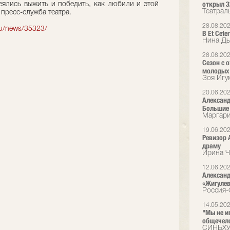
открыл 3
деялись выжить и победить, как любили и этой
Театрал
пресс-служба театра.
28.08.20
.ru/news/35323/
В Et Cet
Нина Ды
28.08.20
Сезон с о
молодых
Зоя Игу
20.06.20
Александ
Большие 
Маргари
19.06.20
Ревизор 
драму
Ирина Ч
12.06.20
Александ
«Жигулев
Россия-
14.05.20
"Мы не и
общечел
СИНЬХУ