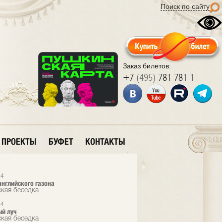
Поиск по сайту
Заказ билетов:
+7
(495)
781 781 1
ПРОЕКТЫ
БУФЕТ
КОНТАКТЫ
24
нглийского газона
кая беседка
24
ый луч
кая беседка