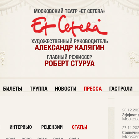
МОСКОВСКИЙ ТЕАТР «ET CETERA»
ХУДОЖЕСТВЕННЫЙ РУКОВОДИТЕЛЬ
АЛЕКСАНДР КАЛЯГИН
ГЛАВНЫЙ РЕЖИССЕР
РОБЕРТ СТУРУА
БИЛЕТЫ
ТРУППА
НОВОСТИ
ПРЕССА
ГАСТРОЛИ
23.12.20
Эффект а
Московс
И
ИНТЕРВЬЮ
РЕЦЕНЗИИ
СТАТЬИ
27.11.20
Солнечн
Московс