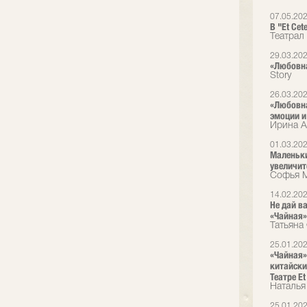
07.05.20
В "Et Ce
Театрал
29.03.20
«Любовна
Story
26.03.20
«Любовна
эмоции и
Ирина А
01.03.20
Маленьки
увеличит
Софья М
14.02.20
Не дай в
«Чайная» 
Татьяна 
25.01.20
«Чайная»:
китайски
Театре Et
Наталья
25.01.20