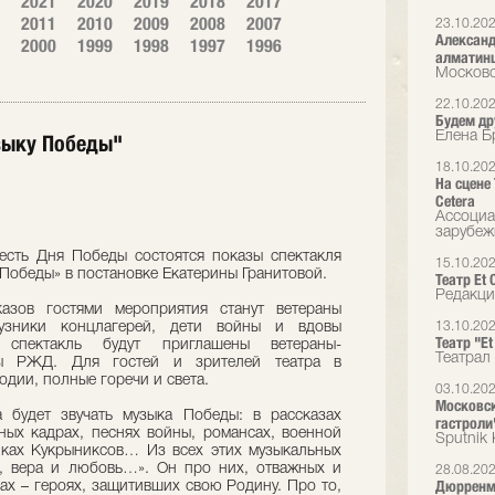
2021
2020
2019
2018
2017
2011
2010
2009
2008
2007
23.10.20
Александ
2000
1999
1998
1997
1996
алматин
Московс
22.10.20
Будем др
Елена Б
узыку Победы"
18.10.20
На сцене
Cetera
Ассоциа
зарубеж
 честь Дня Победы состоятся показы спектакля
15.10.20
Победы» в постановке Екатерины Гранитовой.
Театр Et 
Редакци
азов гостями мероприятия станут ветераны
узники концлагерей, дети войны и вдовы
13.10.20
Театр "E
пектакль будут приглашены ветераны-
Театрал
ы РЖД. Для гостей и зрителей театра в
одии, полные горечи и света.
03.10.20
Московск
 будет звучать музыка Победы: в рассказах
гастроли
ных кадрах, песнях войны, романсах, военной
Sputnik
унках Кукрыниксов… Из всех этих музыкальных
, вера и любовь…». Он про них, отважных и
28.08.20
Дюрренмат
ах – героях, защитивших свою Родину. Про то,