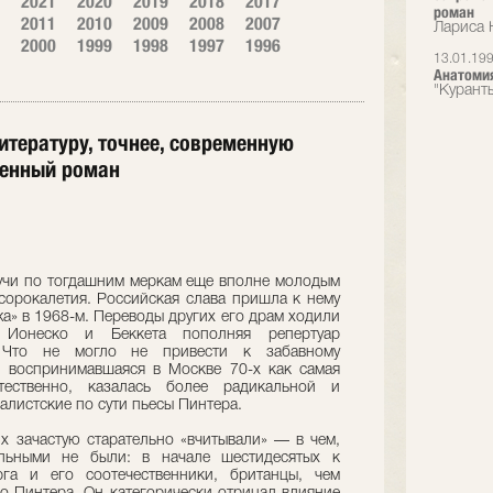
2021
2020
2019
2018
2017
роман
2011
2010
2009
2008
2007
Лариса 
2000
1999
1998
1997
1996
13.01.19
Анатоми
"Курант
тературу, точнее, современную
еменный роман
дучи по тогдашним меркам еще вполне молодым
сорокалетия. Российская слава пришла к нему
а» в 1968-м. Переводы других его драм ходили
 Ионеско и Беккета пополняя репертуар
. Что не могло не привести к забавному
, воспринимавшаяся в Москве 70-х как самая
стественно, казалась более радикальной и
алистские по сути пьесы Пинтера.
х зачастую старательно «вчитывали» — в чем,
альными не были: в начале шестидесятых к
рга и его соотечественники, британцы, чем