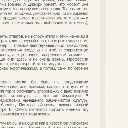
через два года она (Эмма, Наталия Сайко)
лий Грачев). А Джерри узнает, что Роберт уже
тому что она ему все рассказала. Теперь же он,
енял ей. Впрочем, действительно ли он изменял
е предательстве, а если изменял, то с кем — и
о самого, который был любовником его жены),
нты ответов, но исполнители к этим намекам в
грают лишь первый план, но играют увлеченно,
актер — главное действующее лицо. Безусловно
 откровения вроде «я не люблю современную
 прозу, а еще точнее, современный роман» —
 Да они здесь и не очень важны. Профессии
тка, литературный агент, издатель — в начале
сквы экзотическими, а потому сами по себе не
вполне могли бы быть не лондонскими
женерами или врачами, ездить в отпуск не к
Селигер и обсуждать вперемежку с выяснениями
кой литературы, а того же Хемингуэя. В
едисловии нынешнего замминистра культуры
борнику Пинтера «Измена» названа «самой
тре Et Сetera пытаются сыграть именно эту
езависимого от хода жизни.
тучились, а на сцене как в известной присказке