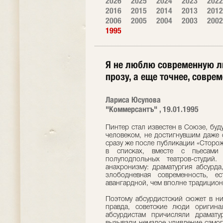
2026
2025
2024
2023
2022
2016
2015
2014
2013
2012
2006
2005
2004
2003
2002
1995
Я не люблю современную ли
прозу, а еще точнее, совр
Лариса Юсупова
"Коммерсантъ" , 19.01.1995
Пинтер стал известен в Союзе, бу
человеком, не достигнувшим даже 
сразу же после публикации «Сторож
в списках, вместе с пьесами
полуподпольных театров-студий
анахронизму: драматургия абсурда
злободневная современность, е
авангардной, чем вполне традицион
Поэтому абсурдистский сюжет в ни
правда, советские люди оригин
абсурдистам причисляли драмату