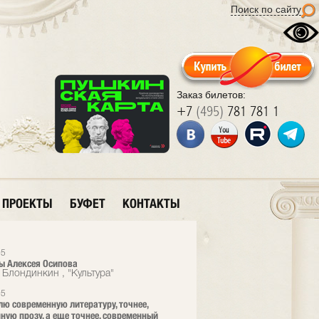
Поиск по сайту
Заказ билетов:
+7
(495)
781 781 1
ПРОЕКТЫ
БУФЕТ
КОНТАКТЫ
95
ы Алексея Осипова
 Блондинкин , "Культура"
95
лю современную литературу, точнее,
ную прозу, а еще точнее, современный