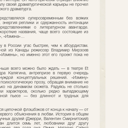
о Пинтера. Он категорически отрицал влияние
чалу своей драматургической карьеры не прочел
кого драматурга.
редставлялся суперсовременным без всяких
, энергия реплики и сдержанность интонации
редставлениями о литературном авангарде.
короткие названия, чаще всего состоящие из
», «Измена»…
у в России угас быстрее, чем к абсурдистам.
сной из Канады режиссер Владимир Мирзоев
«Измены», но именно этот его проект пока не
еньше всего можно было ждать — в театре Et
дра Калягина, антрепризе в первую очередь
чуждой концептуальных решений. «Измену»
к психологическую прозу, обращая внимание не
ько на динамизм сюжета. Радуясь не столько
ки характеров, сколько редко выпадающему
нной пьесе — без длиннот и трудных для
ся цепочкой флэшбэков от конца к началу — от
первого объяснения в любви. История в общем
лучных друзей (Джерри, Валентин Смирнитский)
ан длится семь лет, любовники друг другу