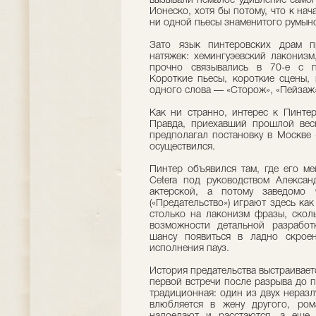
вызывали немалое удивление самог
Ионеско, хотя бы потому, что к на
ни одной пьесы знаменитого румынс
Зато язык пинтеровских драм п
натяжек: хемингуэевский лаконизм
прочно связывались в 70-е с п
Короткие пьесы, короткие сцены, 
одного слова — «Сторож», «Пейзаж
Как ни странно, интерес к Пинтер
Правда, приехавший прошлой ве
предполагал постановку в Москве 
осуществился.
Пинтер объявился там, где его м
Сetera под руководством Алексан
актерской, а потому заведомо 
(«Предательство») играют здесь ка
столько на лаконизм фразы, скол
возможности детальной разработ
шансу появиться в ладно скрое
исполнения пауз.
История предательства выстраивает
первой встречи после разрыва до 
традиционная: один из двух нераз
влюбляется в жену другого, ром