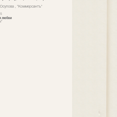
Юсупова , "Коммерсантъ"
95
я любви
ы"