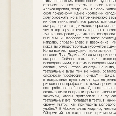
только проблемы собственной труппы заб
отвечает за все театры и всех теат
Александрович, театр, как и любой живой
себя по-разному. Какие «болезни» сего
хочу брюзжать, но в театре немножко забы
ни был гениальный, все равно, все сво
актера, через его движения, через мизан
чем актер в руках очень хорошего режис
лучшие актерские достижения всегда св
именами. И наоборот. Что такое режиссу
направо, справа-налево и вверх-вниз. Ре
когда ты оплодотворяешь кубометры сцен
Когда все это пропущено через актеров.
новации Льва Додина. Когда мы произноси
актеров. Сейчас есть такая тенден
исследованиями, и к этим исследованиям о
сделать, чтобы этого «иногда» не было
театральные вузы, тем не менее, остает
сложности профессии. Почему? — Да-да, 
в театральные вузы, год от года не умен
рискованная профессия с точки зрения п
есть работоспособность. Да, есть талан
сколько должно пройти времени, чтобы те
заметили, чтобы пригласили на ту са
театральный вуз, попадает в театр. И начи
своему театру: как пригласить молодог
удобно? В Москве снять квартиру невозм
Общежитий нет театральных, приемлемых