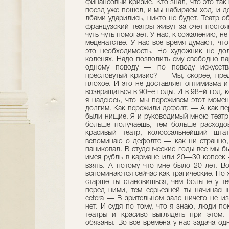
финансовый кризис. Кто знал, что это так 
поезд уже пошел, и мы набираем ход, и де
лбами ударились, никто не будет. Театр 
французский театры живут за счет постоя
чуть-чуть помогает. У нас, к сожалению, н
меценатстве. У нас все время думают, чт
это необходимость. Но художник не до
коленях. Надо позволить ему свободно па
одному поводу — по поводу искусств
пресловутый кризис? — Мы, скорее, пред
плохое. И это не доставляет оптимизма и
возвращаться в 90−е годы. И в 98−й год, к
я надеюсь, что мы переживем этот момен
долгим. Как пережили дефолт. — А как п
были нищие. Я и руководимый мною театр.
больше получаешь, тем больше расходов
красивый театр, колоссальнейший шта
вспоминаю о дефолте — как ни странно,
паниковал. В студенческие годы все мы 
имея рубль в кармане или 20—30 копеек 
взять. А потому что мне было 20 лет. В
вспоминаются сейчас как трагические. Но х
старше ты становишься, чем больше у те
перед ними, тем серьезней ты начинаешь
cetera — В зрительном зале ничего не и
нет. И судя по тому, что я знаю, люди п
театры и красиво выглядеть при этом. 
обязаны. Во все времена у нас задача од