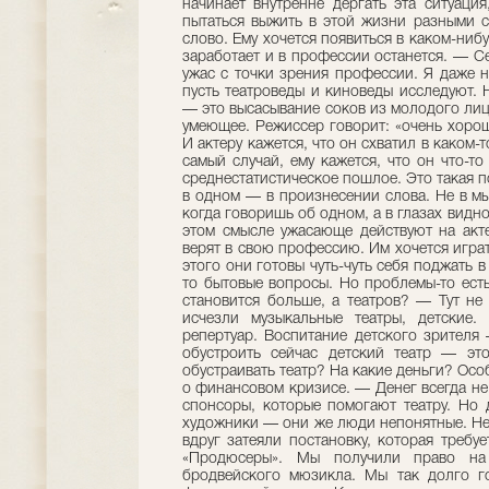
начинает внутренне дергать эта ситуация
пытаться выжить в этой жизни разными с
слово. Ему хочется появиться в каком-ни
заработает и в профессии останется. — С
ужас с точки зрения профессии. Я даже 
пусть театроведы и киноведы исследуют. 
— это высасывание соков из молодого лиц
умеющее. Режиссер говорит: «очень хорошо
И актеру кажется, что он схватил в каком-
самый случай, ему кажется, что он что-то
среднестатистическое пошлое. Это такая п
в одном — в произнесении слова. Не в мыс
когда говоришь об одном, а в глазах видно
этом смысле ужасающе действуют на акте
верят в свою профессию. Им хочется играт
этого они готовы чуть-чуть себя поджать в
то бытовые вопросы. Но проблемы-то ес
становится больше, а театров? — Тут не
исчезли музыкальные театры, детские
репертуар. Воспитание детского зрителя
обустроить сейчас детский театр — эт
обустраивать театр? На какие деньги? Особ
о финансовом кризисе. — Денег всегда не 
спонсоры, которые помогают театру. Но д
художники — они же люди непонятные. Несм
вдруг затеяли постановку, которая треб
«Продюсеры». Мы получили право на 
бродвейского мюзикла. Мы так долго г