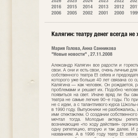
2026
2025
2024
2023
2022
202
2016
2015
2014
2013
2012
201
2006
2005
2002
2001
2000
199
Калягин: театру денег всегда не 
Мария Голова, Анна Санникова
"Новые новости" , 27.11.2008
Александр Калягин все радости и горест
свои. А они и есть свои, очень личные дл
собственного театра Et cetera и председа
которого уже больше 40 лет связана со 
Калягина — как человек. Он рождается, ра
проблемами и решает их. Подобно человек
появиться на свет. Иначе вряд ли бы са
театра не самые легкие 90−е годы. По при
не с идеи, а с талантливого курса Школы
в 1990 году. Выпускники не разбежались, 
ими спектаклем. О создании собственного
мечтал тогда. Молодые актеры репе
возникающие «по ходу действия» органи
одну репетицию, вторую и так далее. И 
названием. А в 1996 году театр Et ceter