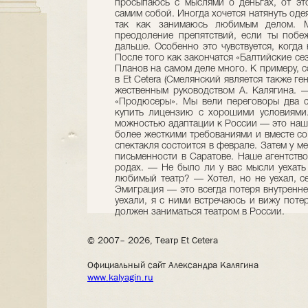
просыпаюсь с мыслями о деньгах, от эт
самим собой. Иногда хочется натя­нуть одея
так как за­нимаюсь любимым делом. М
преодоление препят­ствий, если ты побе
дальше. Особенно это чувству­ется, когда
После того как закончат­ся «Балтийские с
Планов на самом деле много. К примеру, 
в Et Cetera (Смелянский явля­ется также г
жественным руководством А. Калягина. —
«Продюсе­ры». Мы вели переговоры два с
купить лицензию с хо­рошими условиями.
можностью адаптации к Рос­сии — это наш
более жесткими требованиями и вме­сте с
спектакля состоится в феврале. Затем у м
письменности в Са­ратове. Наше агентство
родах. — Не было ли у вас мысли уехать 
любимый те­атр? — Хотел, но не уехал, с
Эмиграция — это всегда по­теря внутренн
уеха­ли, я с ними встречаюсь и вижу потер
должен зани­маться театром в России.
© 2007– 2026, Театр Et Cetera
Официальный сайт Александра Калягина
www.kalyagin.ru