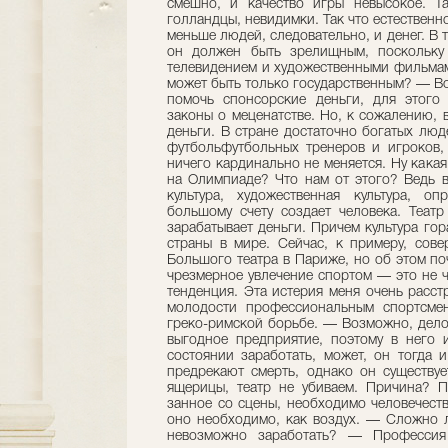
смешно, и качество игры невысокое. Та
голландцы, невидимки. Так что естественн
меньше людей, следовательно, и денег. В 
он должен быть зрелищным, поскольку 
телевидением и художествен­ными фильмам
может быть только государственным? — Вов
помочь спонсорские деньги, для этого 
законы о меценатстве. Но, к сожалению, в
деньги. В стране достаточно бо­гатых лю
футболь­футболь­ных тренеров и игроков,
ничего кардинально не ме­няется. Ну кака
на Олимпиаде? Что нам от это­го? Ведь ва
культура, ху­дожественная культура, о
большому счету создает че­ловека. Теат
зарабаты­вает деньги. Причем культура г
страны в мире. Сейчас, к примеру, сове
Большого театра в Париже, но об этом поч
чрез­мерное увлечение спортом — это не 
тенденция. Эта истерия меня очень рас­ст
молодости профессиональным спортсме­
греко-римской борьбе. — Возможно, дело к
выгодное предприятие, поэтому в него 
состоя­нии заработать, может, он тог­да
предрекают смерть, однако он суще­ствует
ящерицы, театр не­ убиваем. Причина? П
занное со сцены, необходимо человечеств
оно необходимо, как воздух. — Сложно л
не­возможно заработать? — Профессия