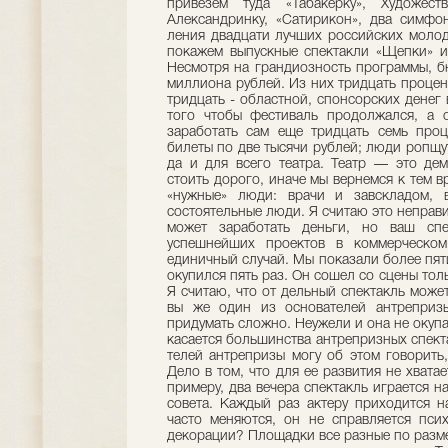
привезем туда «Табакерку», Художест­
Александринку, «Сати­рикон», два симфо
ления двадцати лучших рос­сийских молод
по­кажем выпускные спектакли «Щепки» и
Несмотря на грандиоз­ность программы, б
миллиона рублей. Из них тридцать проце
тридцать - областной, спон­сорских денег 
то­го чтобы фестиваль продо­лжался, а 
заработать сам еще тридцать семь про­
билеты по две тысячи рублей; люди ропщу
да и для всего театра. Театр — это дем
стоить дорого, иначе мы вернемся к тем в
«нужные» люди: врачи и завскладом,
состоятельные люди. Я считаю это неправи
может заработать деньги, но ваш спек
успешнейших проектов в ком­мерческо
единичный случай. Мы показа­ли более пятис
окупился пять раз. Он сошел со сцены тол
Я считаю, что от­ дельный спектакль может
вы же один из осно­вателей антреприз
придумать сложно. Неужели и она не окупа
касается большинства антрепризных спекта
телей антрепризы могу об этом говорить,
Дело в том, что для ее развития не хвата
примеру, два вечера спектакль играется н
совета. Каждый раз актеру приходится н
часто меняются, он не справляется псих
декорации? Пло­щадки все разные по размер