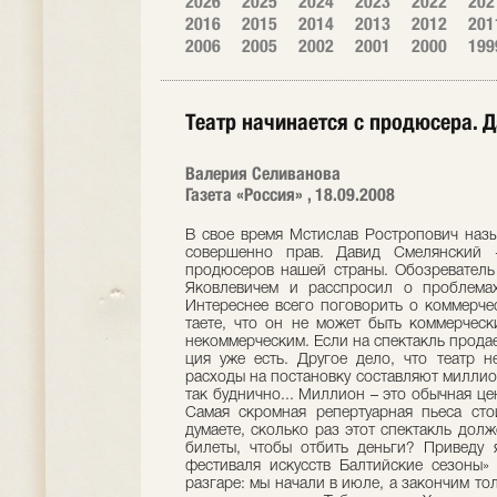
2026
2025
2024
2023
2022
202
2016
2015
2014
2013
2012
201
2006
2005
2002
2001
2000
199
Театр начинается с продюсера. 
Валерия Селиванова
Газета «Россия» , 18.09.2008
В свое время Мстислав Ростропович наз
совершенно прав. Давид Смелянский 
продюсеров нашей страны. Обозреватель 
Яковлевичем и расспросил о проблемах
Интереснее всего пого­ворить о коммерче
таете, что он не может быть коммерческ
некоммерческим. Ес­ли на спектакль продае
ция уже есть. Другое дело, что театр н
расходы на постановку составляют мил­лио
так буднично... Миллион – это обычная це
Самая скромная репертуарная пьеса сто
думаете, сколько раз этот спек­такль дол
билеты, чтобы отбить деньги? Приведу 
фестиваля искусств Балтийские сезоны» 
разгаре: мы начали в июле, а за­кончим тол