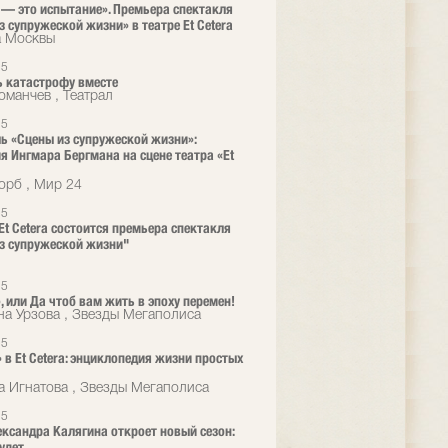
— это испытание». Премьера спектакля
з супружеской жизни» в театре Et Cetera
а Москвы
25
 катастрофу вместе
оманчев , Театрал
25
ь «Сцены из супружеской жизни»:
я Ингмара Бергмана на сцене театра «Et
орб , Мир 24
25
 Et Cetera состоится премьера спектакля
з супружеской жизни"
25
, или Да чтоб вам жить в эпоху перемен!
на Урзова , Звезды Мегаполиса
25
 в Et Cetera: энциклопедия жизни простых
а Игнатова , Звезды Мегаполиса
25
ександра Калягина откроет новый сезон:
удет