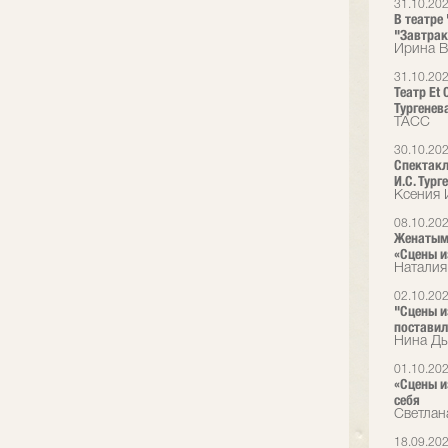
31.10.20
В театре
"Завтрак
Ирина В
31.10.20
Театр Et
Тургенев
ТАСС
30.10.20
Спектакл
И.С. Тург
Ксения 
08.10.20
Женатым 
«Сцены и
Наталия
02.10.20
"Сцены и
поставил
Нина Ды
01.10.20
«Сцены и
себя
Светлан
18.09.20