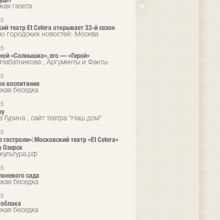
кая газета
25
ий театр Et Cetera открывает 33-й сезон
во городских новостей: Москва
25
ной «Солнышко», его — «Герой»
Набатникова , Аргументы и Факты
25
е воспитание
кая беседка
25
ру
 Гурина , сайт театра "Наш дом"
25
 гастроли»: Московский театр «Et Cetera»
в Озерск
культура.рф
25
лоневого сада
кая беседка
25
 облака
кая беседка