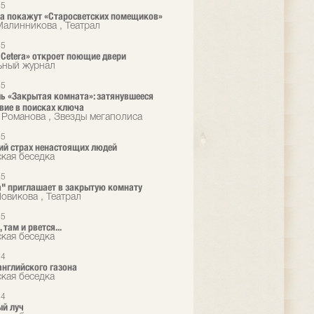
25
era покажут «Старосветских помещиков»
алинникова , Театрал
25
t Cetera» откроет поющие двери
ьный журнал
25
ь «Закрытая комната»: затянувшееся
вие в поисках ключа
 Романова , Звезды мегаполиса
25
й страх ненастоящих людей
кая беседка
25
ra" приглашает в закрытую комнату
овикова , Театрал
25
, там и рвется...
кая беседка
24
нглийского газона
кая беседка
24
ый луч