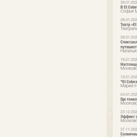
28.01.20
В Et Сet
Софья М
26.01.20
Театр «E
Театрал
26.01.20
Спектакл
путешест
Наталья
16.01.20
Настоящи
Московс
13.01.20
"Et Cete
Мария Н
04.01.20
Где тонко
Московс
23.12.20
Эффект а
Московс
27.11.20
Солнечн