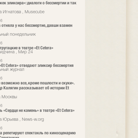
жек эликсира»: диалоги о бессмертии и так
а Игнатова , Musecube
26
 отняла у нас бессмертие, давши взамен
ьный понедельник
26
ругацкие в театре «Et Cetera»
ридчина , Мир 24
26
 «Et Cetera» отведают эликсир бессмертия
ьный журнал
26
е возможно все, кроме пошлости и скуки».
р Калягин рассказывает об истории Et
а Москвы
26
ь «Сердце не камень» в театре «Et Cetera»
а
а Юрьева , News-w.org
26
era репетируют спектакль по киносценарию
Стругацких