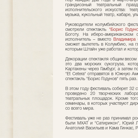
пор каждые два года в марте-апр
грандиозный театральный праз
исполнительского искусства: теа
музыка, кукольный театр, кабаре, у
Руководители колумбийского фест
смотрели спектакль
"Борис Годуно
Боготу. На иберо-американском 
исполнитель – вместо
Владимира
сможет вылететь в Колумбию, на 
которым Штайн уже работал и котор
Декорации спектакля общим весом 
это два морских сухогруза, кот
Картахены через Гамбург, а затем 
"Et Cetera" отправятся в Южную Ам
спектакль "Борис Годунов" пять раз.
В этом году фестиваль соберет 32 с
проведено 20 творческих лабора
театральных площадок. Кроме того
семинары, в которых участвуют дир
со всего мира.
Фестиваль уже не раз принимал ро
были МХАТ и "Сатирикон", Юрий Л
Анатолий Васильев и Кама Гинкас, 