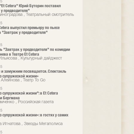
25
 "Et Cetera" Юрий Буторин поставил
 у предводителя"
иноградова , Театральный смотритель
25
 Cetera выпустил премьеру по пьесе
а "Завтрак у предводителя"
25
ь "Завтрак у предводителя" по комедии
енева в Театре Et Cetera
Ильясова , Культурный дайджест
25
и замужним посвящается. Спектакль
з супружеской жизни»
 Алейнова , Театр To Go
25
з супружеской жизни": в Et Cetera
и Бергмана
мченко , Российская газета
25
з супружеской жизни»: в гостях у самих
а Игнатова , Звезды Мегаполиса
25