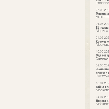
Российс
27.08.20
Московск
Агентст
01.07.20
Её позыв
Марина 
24.06.20
Кружевно
Московс
10.06.20
Ода теат
Светлана
09.06.20
«Большие
приехал 
Росатом
18.04.20
Тайна яб
Московс
14.04.20
Дорога в
Московс