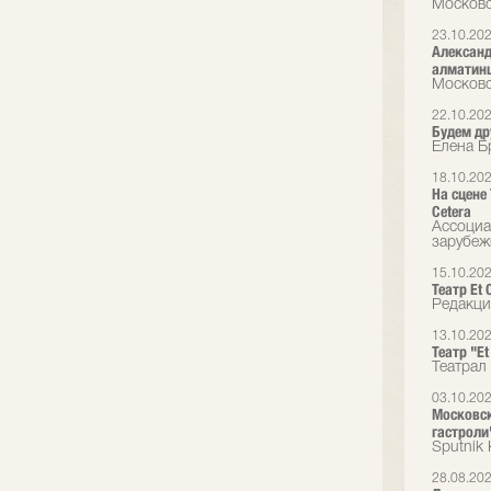
Московс
23.10.20
Александ
алматин
Московс
22.10.20
Будем др
Елена Б
18.10.20
На сцене
Cetera
Ассоциа
зарубеж
15.10.20
Театр Et 
Редакци
13.10.20
Театр "E
Театрал
03.10.20
Московск
гастроли
Sputnik
28.08.20