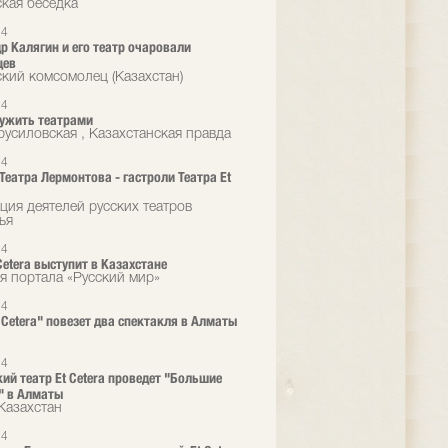
кая беседка
24
р Калягин и его театр очаровали
цев
кий комсомолец (Казахстан)
24
ужить театрами
русиловская , Казахстанская правда
24
 Театра Лермонтова - гастроли Театра Et
ция деятелей русских театров
ья
24
Cetera выступит в Казахстане
я портала «Русский мир»
24
t Cetera" повезет два спектакля в Алматы
24
ий театр Et Cetera проведет "Большие
" в Алматы
 Казахстан
24