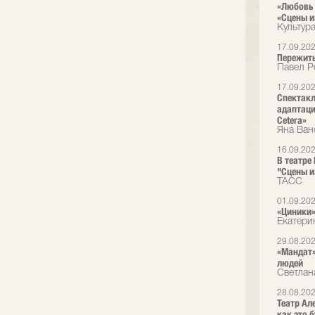
«Любовь 
«Сцены и
Культур
17.09.20
Пережить
Павел Р
17.09.20
Спектакл
адаптаци
Cetera»
Яна Ван
16.09.20
В театре
"Сцены и
ТАСС
01.09.20
«Циники»
Екатери
29.08.20
«Мандат»
людей
Светлан
28.08.20
Театр Ал
как это б