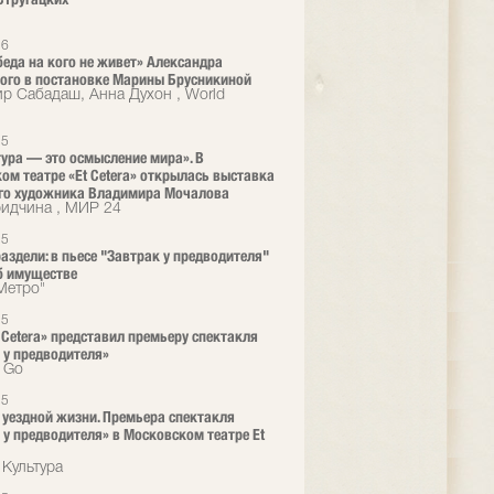
26
 беда на кого не живет» Александра
ого в постановке Марины Брусникиной
р Сабадаш, Анна Духон , World
25
ура — это осмысление мира». В
ом театре «Et Cetera» открылась выставка
го художника Владимира Мочалова
ридчина , МИР 24
25
раздели: в пьесе "Завтрак у предводителя"
б имуществе
"Метро"
25
t Cetera» представил премьеру спектакля
 у предводителя»
o Go
25
 уездной жизни. Премьера спектакля
 у предводителя» в Московском театре Et
 Культура