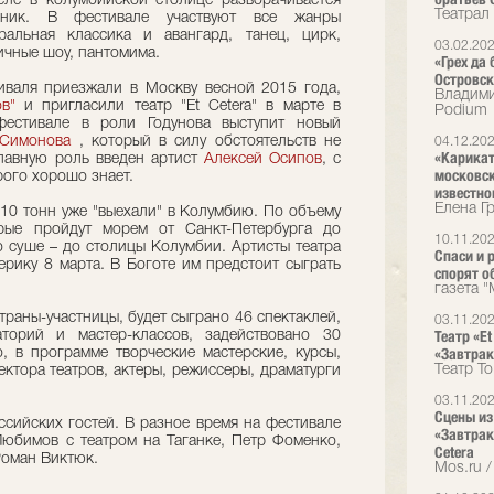
еле в колумбийской столице разворачивается
Театрал
дник. В фестивале участвуют все жанры
тральная классика и авангард, танец, цирк,
03.02.20
личные шоу, пантомима.
«Грех да
Островск
иваля приезжали в Москву весной 2015 года,
Владими
в"
и пригласили театр "Et Сetera" в марте в
Podium
фестивале в роли Годунова выступит новый
 Симонова
, который в силу обстоятельств не
04.12.20
«Карикат
главную роль введен артист
Алексей Осипов
, с
московск
ого хорошо знает.
известно
Елена Г
10 тонн уже "выехали" в Колумбию. По объему
орые пройдут морем от Санкт-Петербурга до
10.11.20
по суше – до столицы Колумбии. Артисты театра
Спаси и 
ерику 8 марта. В Боготе им предстоит сыграть
спорят о
газета 
траны-участницы, будет сыграно 46 спектаклей,
03.11.20
Театр «E
торий и мастер-классов, задействовано 30
«Завтрак
, в программе творческие мастерские, курсы,
Театр T
ектора театров, актеры, режиссеры, драматурги
03.11.20
Сцены из
ссийских гостей. В разное время на фестивале
«Завтрак
юбимов с театром на Таганке, Петр Фоменко,
Cetera
Роман Виктюк.
Mos.ru /