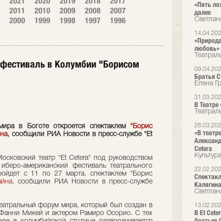
2021
2020
2019
2018
2017
«Пять ло
2011
2010
2009
2008
2007
далее
2000
1999
1998
1997
1996
Светлан
14.04.20
«Природа
любовь»
Театрал
ет фестиваль в Колумбии "Борисом
09.04.20
Братья Ст
Елена Г
31.03.20
В Театре
Театрал
26.03.20
мира в Боготе откроется спектаклем
"Борис
«В театр
на
, сообщили РИА Новости в пресс-службе "Et
Александ
Cetera
Культур
осковский театр "Et Cetera" под руководством
 иберо-американский фестиваль театрального
22.02.20
ройдет с 11 по 27 марта, спектаклем "Борис
Спектакл
айна
, сообщили РИА Новости в пресс-службе
Калягин
Светлан
театральный форум мира, который был создан в
13.02.20
В Et Cet
Фанни Микей и актером Рамиро Осорио. С тех
братьев 