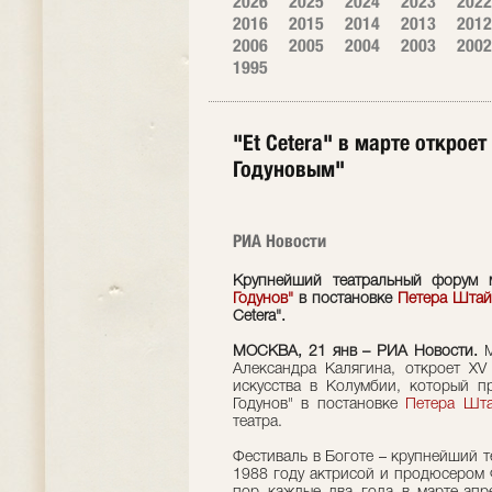
2026
2025
2024
2023
2022
2016
2015
2014
2013
2012
2006
2005
2004
2003
2002
1995
"Et Cetera" в марте откро
Годуновым"
РИА Новости
Крупнейший театральный форум 
Годунов"
в постановке
Петера Штай
Cetera".
МОСКВА, 21 янв – РИА Новости.
М
Александра Калягина, откроет ХV
искусства в Колумбии, который п
Годунов" в постановке
Петера Шт
театра.
Фестиваль в Боготе – крупнейший 
1988 году актрисой и продюсером 