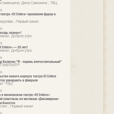
гоманшина, Дина Самохина , ТВЦ
18
 театра «Et Сetera» произвели фурор в
ерулава , Первый канал
18
воздь сезона»!
канал. Доброе утро.
18
t Cetera» — 25 лет!
канал. Доброе утро.
18
р Калягин: "Я - парень впечатлительный"
"ГЛАВТЕАТР"
18
ьство нового корпуса театра Et Cetera
тся завершить в феврале
ал "ТВЦ"
18
 в московском театре «Et Cetera»:
й спектакль по мотивам «Декамерона»
и Бокаччо
стин , Первый канал
18