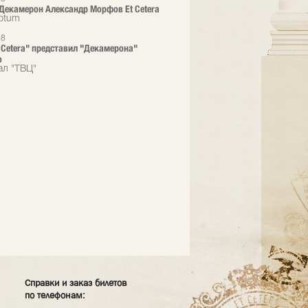
Декамерон Александр Морфов Et Сetera
iptum
18
t Cetera" представил "Декамерона"
о
ал "ТВЦ"
Справки и заказ билетов
по телефонам: