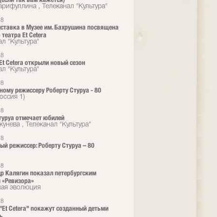
рифуллина , Телеканал "Культура"
18
ставка в Музее им. Бахрушина посвящена
театра Et Сetera
л "Культура"
18
 Et Cetera открыли новый сезон
л "Культура"
18
ному режиссеру Роберту Стуруа - 80
оссия 1)
18
туруа отмечает юбилей
унева , Телеканал "Культура"
18
ый режиссер: Роберту Стуруа – 80
18
р Калягин показал петербургским
 «Ревизора»
ная эволюция
18
 "Et Cetera" покажут созданный детьми
ь