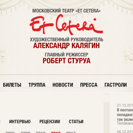
МОСКОВСКИЙ ТЕАТР «ET CETERA»
ХУДОЖЕСТВЕННЫЙ РУКОВОДИТЕЛЬ
АЛЕКСАНДР КАЛЯГИН
ГЛАВНЫЙ РЕЖИССЕР
РОБЕРТ СТУРУА
БИЛЕТЫ
ТРУППА
НОВОСТИ
ПРЕССА
ГАСТРОЛИ
21.12.20
В постано
попадают
так (есл
И
ИНТЕРВЬЮ
РЕЦЕНЗИИ
СТАТЬИ
Телекан
06.12.20