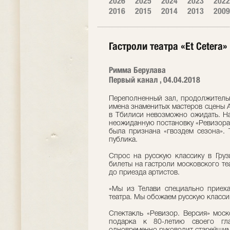
2026
2025
2024
2023
2022
2016
2015
2014
2013
2009
Гастроли театра «Et Сetera
Римма Берулава
Первый канал , 04.04.2018
Переполненный зал, продолжительн
имена знаменитых мастеров сцены А
в Тбилиси невозможно ожидать. На 
неожиданную постановку «Ревизора»
была признана «гвоздем сезона». 
публика.
Спрос на русскую классику в Гру
билеты на гастроли московского те
до приезда артистов.
«Мы из Телави специально приеха
театра. Мы обожаем русскую класс
Спектакль «Ревизор. Версия» моск
подарка к 80-летию своего гл