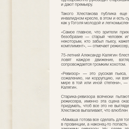
одновременно руководит старейшим 
и дают премьеру.
Такого Хлестакова публика еще
инвалидном кресле, в этом и есть с
как у Гоголя молодой и легкомысле
«Самое главное, что зрители прих
безобразие — старый человек иг
некоторым, кто забыл пьесу, каже
комплимент», — отмечает режиссер
75-летний Александр Калягин блест
ловят каждое движение, взгл
сопровождается громким хохотом.
«Ревизор» — это русская пьеса,
сожалению, ни коррупцию, ни взят
мире в той или иной степени», —
Калягин.
Старика-ревизора всячески пытаю
режиссера, именно эта сцена ок
придумать, чтоб все это не выгляд
Хлестаков выпаливает, что влюблен 
«Мамаша готова все сделать для тог
в провинции, а наконец-то попасть