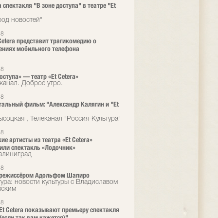
 спектакля "В зоне доступа" в театре "Et
род новостей"
18
 Cetera представит трагикомедию о
ениях мобильного телефона
18
оступа» — театр «Et Cetera»
канал. Доброе утро.
18
альный фильм: "Александр Калягин и "Et
ысоцкая , Телеканал "Россия-Культура"
18
ие артисты из театра «Et Cetera»
или спектакль «Лодочник»
алиниград
18
с режиссёром Адольфом Шапиро
тура: новости культуры с Владиславом
вским
18
 Et Сеtera показывают премьеру спектакля
 (если так вам кажется)"