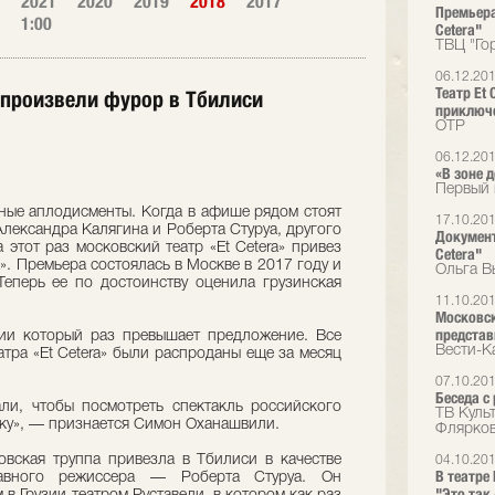
2021
2020
2019
2018
2017
Премьера
1:00
Cetera"
ТВЦ "Го
06.12.20
Театр Et
» произвели фурор в Тбилиси
приключ
ОТР
06.12.20
«В зоне д
Первый 
ые аплодисменты. Когда в афише рядом стоят
17.10.20
лександра Калягина и Роберта Стуруа, другого
Документ
этот раз московский театр «Et Cetera» привез
Сetera"
. Премьера состоялась в Москве в 2017 году и
Ольга В
Теперь ее по достоинству оценила грузинская
11.10.20
Московск
представ
зии который раз превышает предложение. Все
Вести-К
атра «Et Cetera» были распроданы еще за месяц
07.10.20
Беседа 
ли, чтобы посмотреть спектакль российского
ТВ Куль
ику», — признается Симон Оханашвили.
Флярко
овская труппа привезла в Тбилиси в качестве
04.10.20
В театре
авного режиссера — Роберта Стуруа. Он
"Это так