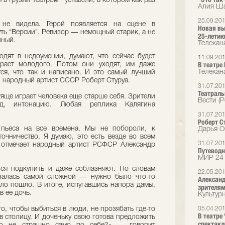
в Грузии театром Руставели, в котором как раз
Алия Ша
25.09.20
 не видела. Герой появляется на сцене в
Новая вы
уть “Версии”. Ревизор — немощный старик, а не
25-летию 
нный.
Телекана
одят в недоумении, думают, что сейчас будет
11.09.20
В театре
рает молодого. Потом они уходят, им даже
Телекана
тся, что так и написано. И это самый лучший
, народный артист СССР Роберт Стуруа.
31.07.20
Театраль
яще играет человека еще старше себя. Зрители
Вести (Р
яд, интонацию. Любая реплика Калягина
31.07.20
Роберт С
 пьеса на все времена. Мы не побороли, к
Дарья Ок
очничество. Я думаю, это есть везде во всем
31.07.20
 отмечает народный артист РСФСР Александр
Путеводн
МИР 24
тся подкупить и даже соблазняют. По словам
22.05.20
азалась самой сложной — нужно было что-то
Александ
ело пошло. В итоге, испугавшись напора дамы,
зрителям
в ее дочь.
Культур
о, чтобы выбиться в люди, не прозябать где-то
05.04.20
В театре
 в столицу. И доченьку свою готова предложить
спектакл