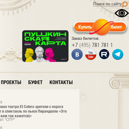
Поиск по сайту
Заказ билетов:
+7
(495)
781 781 1
ПРОЕКТЫ
БУФЕТ
КОНТАКТЫ
18
вке театра Et Cetera зрители с порога
 в спектакль по пьесе Пиранделло «Это
и вам так кажется)»
ал "ОТР"
18