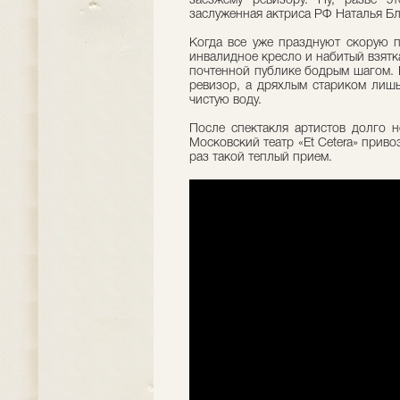
заезжему ревизору. Ну, разве 
заслуженная актриса РФ Наталья Бл
Когда все уже празднуют скорую п
инвалидное кресло и набитый взятк
почтенной публике бодрым шагом. 
ревизор, а дряхлым стариком лишь
чистую воду.
После спектакля артистов долго н
Московский театр «Et Cetera» прив
раз такой теплый прием.