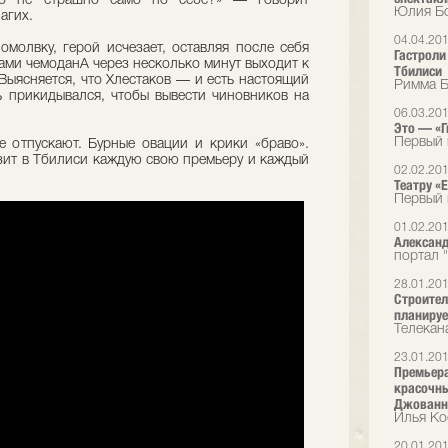
это не страшно само по себе?» — говорит
Юлия Бо
агих.
04.04.20
омолвку, герой исчезает, оставляя после себя
Гастроли
ами чемоданА через несколько минут выходит к
Тбилиси
Выясняется, что Хлестаков — и есть настоящий
Римма Б
 прикидывался, чтобы вывести чиновников на
06.03.20
Это — «Г
Первый 
е отпускают. Бурные овации и крики «браво».
озит в Тбилиси каждую свою премьеру и каждый
02.02.20
Театру «E
Первый 
01.02.20
Александ
портал 
28.01.20
Строител
планируе
Телекан
23.01.20
Премьера
красочны
Джованн
Илья Ко
20.01.20