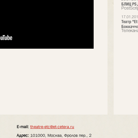
БЛИЦ PS 
PostScr
17.01.20
Театр "E
Боккачч
Телекан
E-mail:
theatre-etc@et-cetera.ru
Адрес:
101000, Москва, Фролов пер., 2