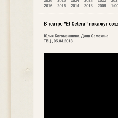
2026
2025
2024
2023
2022
202
2016
2015
2014
2013
2009
1:0
В театре "Et Cetera" покажут со
Юлия Богоманшина, Дина Самохина
ТВЦ , 05.04.2018