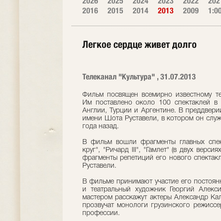
2026
2025
2024
2023
2022
202
2016
2015
2014
2013
2009
1:0
Легкое сердце живет долго
Телеканал "Культура" , 31.07.2013
Фильм посвящен всемирно известному те
Им поставлено около 100 спектаклей в р
Англии, Турции и Аргентине. В преддвери
имени Шота Руставели, в котором он служ
года назад.
В фильм вошли фрагменты главных спек
круг", "Ричард III", "Гамлет" (в двух верси
фрагменты репетиций его нового спектакл
Руставели.
В фильме принимают участие его постоян
и театральный художник Георгий Алекс
мастером расскажут актеры Александр Кал
прозвучат монологи грузинского режиссе
профессии.