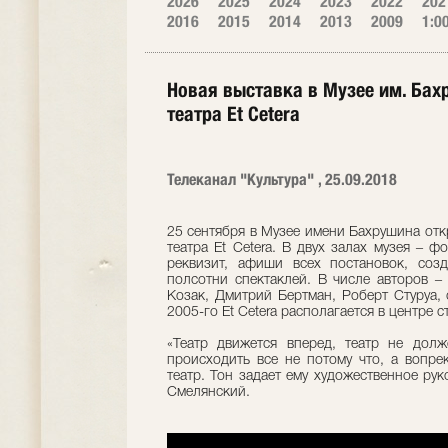
2026
2025
2024
2023
2022
202
2016
2015
2014
2013
2009
1:0
Новая выставка в Музее им. Ба
театра Et Сetera
Телеканал "Культура" , 25.09.2018
25 сентября в Музее имени Бахрушина отк
театра Et Сetera. В двух залах музея ‒ 
реквизит, афиши всех постановок, созд
полсотни спектаклей. В числе авторов 
Козак, Дмитрий Бертман, Роберт Стуруа, 
2005-го Et Сetera располагается в центре 
«Театр движется вперед, театр не долж
происходить все не потому что, а вопре
театр. Тон задает ему художественное ру
Смелянский.