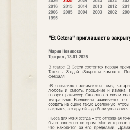
2026
2025
2024
2023
2022
202
2016
2015
2014
2013
2012
201
2006
2005
2004
2003
2002
200
1995
"Et Cetera" приглашает в закры
Мария Новикова
Театрал , 13.01.2025
В театре Et Cetera состоится первая прем
Татьяны Загдай «Закрытая комната». По
февраля.
«В спектакле поднимаются темы, которы
любовь и смерть, прощение и измена, п
говорит режиссер Скворцов о своем спек
театральная Вселенная развивается по
создать на сцене такую Вселенную, чтобы
закрытая, а с другой – до боли узнаваемая.
Пьеса для меня всегда – это отправная точк
было заложено автором. Мне интересно и
что находится за его пределами. Драма