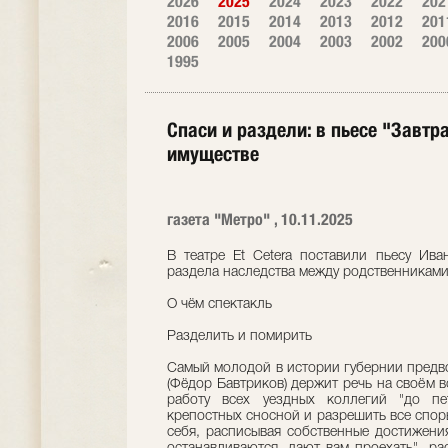
2026
2025
2024
2023
2022
202
2016
2015
2014
2013
2012
201
2006
2005
2004
2003
2002
200
1995
Спаси и раздели: в пьесе "Завтр
имуществе
газета "Метро" , 10.11.2025
В театре Et Cetera поставили пьесу Ива
раздела наследства между родственникам
О чём спектакль
Разделить и помирить
Самый молодой в истории губернии предв
(Фёдор Бавтриков) держит речь на своём 
работу всех уездных коллегий "до пет
крепостных сносной и разрешить все споры
себя, расписывая собственные достижения