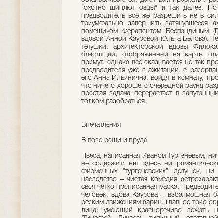
останавливаются, дают вам проехать", ра
"охотно щиплют овцы" и так далее. Но
предводитель всё же разрешить не в сил
триумфально завершить затянувшееся а
помещиком Ферапонтом Беспандиным (Г
вдовой Анной Кауровой (Ольга Белова). Т
тётушки, архитекторской вдовы Филока
блестящий, отображённый на карте, пл
примут, однако всё оказывается не так пр
предводителя уже в ажитации, с разорва
его Анна Ильинична, войдя в комнату, про
что ничего хорошего очередной раунд раз
простая задача перерастает в запутанны
толком разобраться.
Впечатления
В позе рощи и пруда
Пьеса, написанная Иваном Тургеневым, нич
не содержит: нет здесь ни романтическ
фирменных "тургеневских" девушек, ни
наследство – чистая комедия острохарак
своя чётко прописанная маска. Предводит
человек, вдова Каурова – взбалмошная б
резким движениям барин. Главное трио об
лица: умеющий красноречиво лежать 