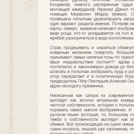
(Тимофей Дунаев), типичный отставн
Кондаков), немного растерянный судья
молчащий камердинер Герасим (Данил Н
помещик Мирволин (Фёдор Урекин). Са
посвящена попыткам удовлетворить капри
один вариант раздела имения. Потеряв н
карты, семеро мужиков начинают изобража
виде рощи, кто-то укладывается на пол в
жребий раскорячиться в виде коноплянико
Страх продешевить и оказаться обману
коварным желанием повертеть большой
принимают самые нелепые позы по прихот
ваше неудовольствие состоит?" вдова 
постепенно и закономерно доводя до бел
шпагаты в попытках изобразить пруд и р
спор перерастает и в политическую борь
предводитель Пётр Пехтерьев (Алексей Ос
адрес молодого преемника.
Написанная как сатира на современное 
выглядит как вполне актуальная комед
частной собственности, истории о попытк
поражать самое смелое воображение. И 
русском языке (который, по большому счё
тяжба о собственности выглядит как в
обмане. Всё происходящее на сцене смешно
грани инсульта, лишний раз напоминая, чт