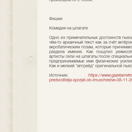
произошла не с тобой.
Фишки
Комедия на шпагате
Одно из примечательных достоинств пьес
чём-то архаичный текст как за счёт актёр
акробатическим позам, которые принимаю
раздела имения. Как пошутил режиссё
артисты сели на шпагаты после специальны
предпринимаемые ими физические усилия
Как и мелкий "апгрейд" оригинальной пьес
Источник:
https://www.gazetametro.
predvoditelja-sporjat-ob-imuschestve-08-11-