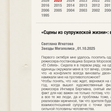
2026
2025
2024
2023
2022
202
2016
2015
2014
2013
2012
201
2006
2005
2004
2003
2002
200
1995
«Сцены из супружеской жизни»: в
Светлана Игнатова
Звезды Мегаполиса , 01.10.2025
Первого октября мне удалось посетить од
режиссера-постановщика Бориса Морозова
«Et Cetera». Сидела я в первом ряду, на 
единицы окружали меня в тот вечер, слов
что «в конфликте всегда виноваты двое
намекали мне на противоположное?
Чтобы понять, что нас ждет, вернемся на 
год, когда вышел художественный фи
режиссера Ингмара Бергмана, снятый им
факт для нас важен не только потому, что
а все те же люди, да и проблемы тоже, 
реализован мужчиной, так что зрителя бу
взаимоотношений супругов с точки зре
сильной половины человечества.