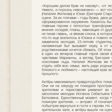
«Хорошим делом брак не назовут», «от лю
тяжело, и порознь невозможно» — вот что
(Наталия Житкова) и Юхан (Григорий Стар
сцене. За их плечами – годы брака, двое д
сформированное окружение. Казалось бы: 
главным героем с легкостью трансформи
мнение соседей; планы, зависящие от друзе
не тихая гавань, «а вязкая слюна, в которо
что-то еще вселилось в Юхана и повело ег
замаячила молодая, 23-летняя студентк
налаженный быт вызывает скуку, а от 
родственниками хочется сбежать. Об этом в
в один из вечеров главный герой своей 
чувствами Марианны, а взгляд Григория 
осколками льда. Наталия Житкова же пл
отдать себя всю семье, жить ради родных
близкого и любимого – настоящий крах вс
прошлого.
Актёры максимально правдоподобно показа
Они ни на секунду не покидали простран
зрителями и переставляя реквизит во 
заполняли мелодии Иоганна Себастьяна 
Бетховена. Единственный момент, когда 
покинули зрителей, — антракт. И поначал
побыстрее вернуться в гости к героям. Но 
зрительном зале, а актёры вышли на сцен