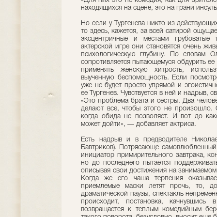
«Для них это не комедия, как для зрителе
находящихся на сцене, это на грани инсул
Но если у Тургенева никто из действующих
то здесь, кажется, за всей сатирой ощуща
эксцентричные и местами грубоватые 
актерской игре они становятся очень ж
психологическую глубину. По словам О
сопротивляется пытающемуся обдурить ее 
применять женскую хитрость, использ
выученную беспомощность. Если посмотре
уже не будет просто упрямой и эгоистич
ее Тургенев. Чувствуется в ней и надрыв,
«Это проблема брата и сестры. Два челове
делают все, чтобы этого не произошло. 
когда обида не позволяет. И вот до ка
может дойти», — добавляет актриса.
Есть надрыв и в предводителе Николае
Бавтриков). Потрясающе самовлюбленный 
инициатор примирительного завтрака, кон
но до последнего пытается поддерживат
описывая свои достижения на занимаемом 
Когда же его чаша терпения оказывае
приемлемые маски летят прочь, то, до
драматической паузы, спектакль непремен
происходит, постановка, качнувшись 
возвращается к теплым комедийным бер