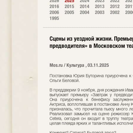
2026
2025
2024
2023
2022
202
2016
2015
2014
2013
2012
201
2006
2005
2004
2003
2002
200
1995
Сцены из уездной жизни. Премье
предводителя» в Московском теа
Mos.ru / Культура , 03.11.2025
Постановка Юрия Буторина приурочена к 
Ольги Беловой.
В преддверии 9 ноября, дня рождения Иван
выпускает премьеру «Завтрак у предвод
Она приурочена к бенефису заслуженн
Актриса, воплотившая в постановке Анну 
призналась, что прочитала пьесу много ле
Реализовал замысел на сцене режиссер 
Cetera, сегодня он входит в труппу театр
целая плеяда ярких и талантливых исполн