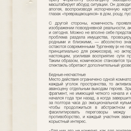
брату Ферапонту Беспандину завещано
масштабирует абсурд ситуации. Он доводи
апогея, воспроизводя испорченную карт
глазах «превращающихся» в дом, рощу, пус
С другой стороны, комичность проявл
изображении повседневной реальности, акт
и сегодня. Можно не вполне себе представ
проблема раздела имущества, провоци
родными и близкими, — абсолютно знак
остаются современными Тургеневу (и не п
принципиально для режиссера), но акте
настоящим, усиливая восприятие сути пр
Таким образом, комическое становится тра
спектакль обретают дополнительный урове
Бедные-несчастные
Место действия ограничено одной комнат
каждый уголок пространства, то активизи
авансцену отдельным выходам героев. Зр
фрагмент, не имеющий четкого начала и 
начался года три назад, а когда заверши
за полтора часа до эмоциональной куль
чтобы продолжиться в абстрактном и
фасилитировать переговоры между 
противоборство, и каждый участник зван
корыстный интерес.