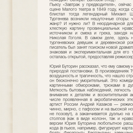
Комедия? Сатира? Бытовой этюд?
Пьесу «Завтрак у предводителя», сейчас
сцене Малого театра в 1849 году, когда 
блистал тогда легендарный Михаил Щ
Тургенева возникли нешуточные споры: ч
жанр? И нужно ли? В неординарной для 
хлесткую картину провинциальных нраво
источником и смеха и греха, заходя н
Николая Гоголя. В самом деле, здесь 
тургеневских девушек и деревенской ро
писатель был занят поиском новой драмат
знаковая и экспериментальная для его т
осталась открытой, предоставляя режиссер
Юрий Буторин рассказал, что ему самому 
природой постановки. В произведениях Т
воздушность и трагичность, что нашло отр
он бесконечно уморительный. Это комед
картинными обмороками, трюками в ду
Меткость бытовых наблюдений, легкость и
внимание к деталям и восхитительная а
числе проявленная в акробатических эт
артист России Андрей Казаков — режисс
чинно, мирно, с пафосом и на высокой но
не позовут), а заканчивается дуэлью на
столпов (как в виде колонн, так и нраво
версии Юрия Буторина любопытное расши
кода (в пьесе, например, фигурирует карт