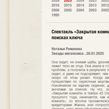
2026
2025
2024
2023
2022
2016
2015
2014
2013
2012
2006
2005
2004
2003
2002
1995
Спектакль «Закрытая комна
поисках ключа
Наталья Романова
Звезды мегаполиса , 26.01.2025
Она сидит, не снимая шубы, уронив
лежит тело ее отца. Она ехала в г
проблем, а получила в результате
сидит, и даже не подозревает, чем
скоро об этом узнает. Когда за
путешествие по окрестным морга
покойником на заднем сидении, д
ангелами за спиной. Ну что, за
«Закрытая комната» в театре «Et Сe
прошлого года, начинается, как 
комнате», со вполне прозаическ
кредиторами Жанна, или попросту