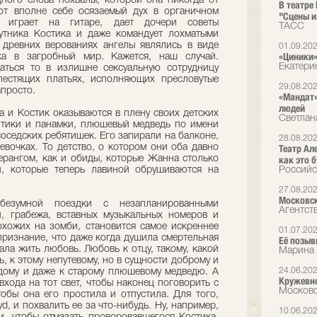
ного слова похвалы, которой она никогда от
В театре
тот вполне себе осязаемый дух в органичном
"Сцены и
а играет на гитаре, дает дочери советы
ТАСС
утника Костика и даже командует лохматыми
в древних верованиях ангелы являлись в виде
01.09.20
«Циники»
ка в загробный мир. Кажется, наш случай.
Екатери
аться то в излишне сексуальную сотрудницу
лестящих платьях, исполняющих пресловутые
29.08.20
апросто.
«Мандат»
людей
а и Костик оказываются в плену своих детских
Светлан
нтики и панамки, плюшевый медведь по имени
оседских ребятишек. Его запирали на балконе,
28.08.20
евочках. То детство, о котором они оба давно
Театр Ал
ерангом, как и обиды, которые Жанна столько
как это б
и, которые теперь лавиной обрушиваются на
Российс
27.08.20
Московск
езумной поездки с незапланированными
Агентст
и, грабежа, вставных музыкальных номеров и
хожих на зомби, становится самое искреннее
01.07.20
признание, что даже когда душила смертельная
Её позыв
ала жить любовь. Любовь к отцу, такому, какой
Марина 
ть, к этому непутевому, но в сущности доброму и
24.06.20
 дому и даже к старому плюшевому медведю. А
Кружевно
входа на тот свет, чтобы наконец поговорить с
Московс
тобы она его простила и отпустила. Для того,
yd, и похвалить ее за что-нибудь. Ну, например,
10.06.20