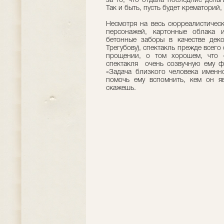
за то, что отдала последние день
Так и быть, пусть будет крематорий,
Несмотря на весь сюрреалистическ
персонажей, картонные облака 
бетонные заборы в качестве дек
Трегубову), спектакль прежде всего
прощении, о том хорошем, что 
спектакля очень созвучную ему ф
«Задача близкого человека именн
помочь ему вспомнить, кем он я
скажешь.