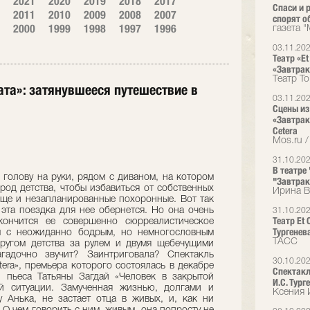
2021
2020
2019
2018
2017
Спаси и 
2011
2010
2009
2008
2007
спорят о
2000
1999
1998
1997
1996
газета 
03.11.20
Театр «E
«Завтрак
Театр T
та»: затянувшееся путешествие в
03.11.20
Сцены из
«Завтрак
Cetera
Mos.ru /
31.10.20
В театре
 голову на руки, рядом с диваном, на котором
"Завтрак
ород детства, чтобы избавиться от собственных
Ирина В
 еще и незапланированные похоронные. Вот так
 эта поездка для нее обернется. Но она очень
31.10.20
Театр Et
кончится ее совершенно сюрреалистическое
Тургенев
м с неожиданно бодрым, но немногословным
ТАСС
ругом детства за рулем и двумя щебечущими
гадочно звучит? Заинтриговала? Спектакль
30.10.20
tera», премьера которого состоялась в декабре
Спектакл
и пьеса Татьяны Загдай «Человек в закрытой
И.С. Тург
ой ситуации. Замученная жизнью, долгами и
Ксения 
 Анька, не застает отца в живых, и, как ни