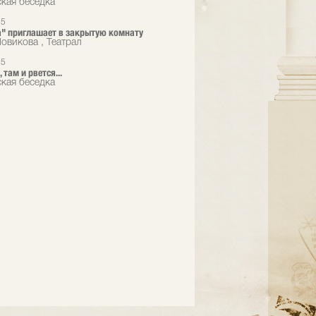
кая беседка
25
ra" приглашает в закрытую комнату
овикова , Театрал
25
, там и рвется...
кая беседка