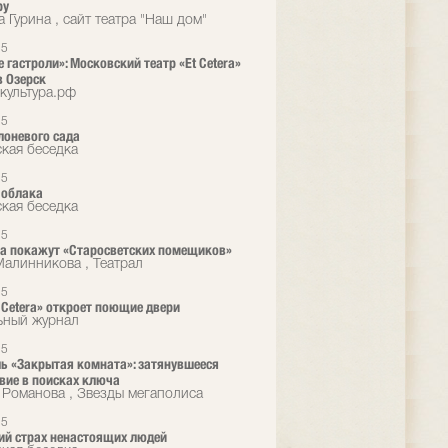
ру
 Гурина , сайт театра "Наш дом"
25
 гастроли»: Московский театр «Et Cetera»
в Озерск
культура.рф
25
лоневого сада
кая беседка
25
 облака
кая беседка
25
era покажут «Старосветских помещиков»
алинникова , Театрал
25
t Cetera» откроет поющие двери
ьный журнал
25
ь «Закрытая комната»: затянувшееся
вие в поисках ключа
 Романова , Звезды мегаполиса
25
й страх ненастоящих людей