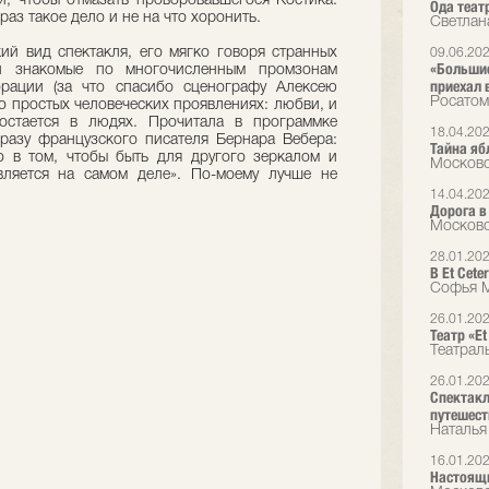
ги, чтобы отмазать проворовавшегося Костика.
Ода теат
 раз такое дело и не на что хоронить.
Светлана
ий вид спектакля, его мягко говоря странных
09.06.20
«Большие
и знакомые по многочисленным промзонам
приехал 
орации (за что спасибо сценографу Алексею
Росатом
 о простых человеческих проявлениях: любви, и
остается в людях. Прочитала в программке
18.04.20
разу французского писателя Бернара Вебера:
Тайна яб
о в том, чтобы быть для другого зеркалом и
Московс
вляется на самом деле». По-моему лучше не
14.04.20
Дорога в
Московс
28.01.20
В Et Сet
Софья М
26.01.20
Театр «E
Театрал
26.01.20
Спектакл
путешест
Наталья
16.01.20
Настоящи