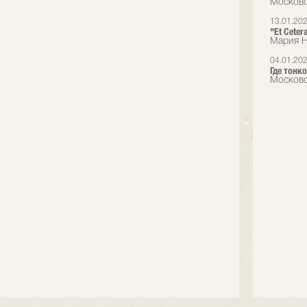
Московс
13.01.20
"Et Cete
Мария Н
04.01.20
Где тонко
Московс