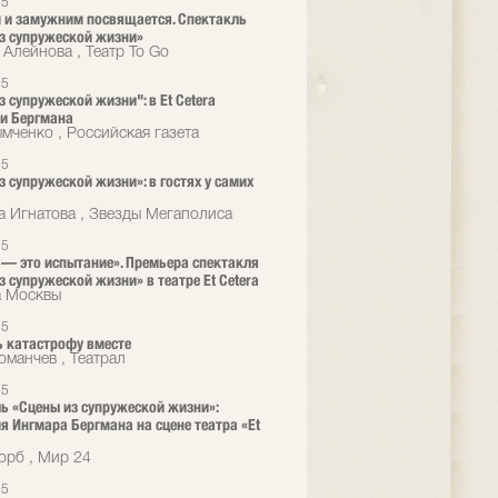
25
и замужним посвящается. Спектакль
з супружеской жизни»
 Алейнова , Театр To Go
25
з супружеской жизни": в Et Cetera
и Бергмана
мченко , Российская газета
25
з супружеской жизни»: в гостях у самих
а Игнатова , Звезды Мегаполиса
25
— это испытание». Премьера спектакля
з супружеской жизни» в театре Et Cetera
а Москвы
25
 катастрофу вместе
оманчев , Театрал
25
ь «Сцены из супружеской жизни»:
я Ингмара Бергмана на сцене театра «Et
орб , Мир 24
25