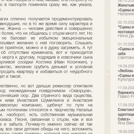
. О чем говорить с ним, живым, она попросту не
08.10.20
Женатым 
 в паспорте поменяла сразу же, как уехала,
«Сцены и
.
Наталия
агих отлично получается продемонстрировать
02.10.20
авнодушие, но в то же время силу характера и
"Сцены и
ини. Жанна — человек действия и совершенно
поставил
м более, что не общалась с отцом много лет. Но
Нина Ды
 не баловал ее избытком эмоциональных
изъявил желание с ней поговорить. Слышать
01.10.20
е приятное, можно и в дурку загреметь. А тут
«Сцены и
 об отсутствии криминала, вот и приходится
себя
 морга к другому, подрядив в извозчики сына
Светлан
рливой соседки Костика (Иван Косичкин), у
18.09.20
рантас, желание срубить деньжат и условная
«Любовь 
продать квартиру и избавиться от неудобного
«Сцены и
ет и такой.
Культур
ественно, но вот дальше режиссер спектакля
17.09.20
од неожиданным псевдонимом «Скворцов»,
Пережить
олнейший сюр. Два странного вида существа,
Павел Р
ек киви (Анастасия Шумилкина и Анастасия
азвеселую компанию, щебечут по пути на
17.09.20
Спектакл
ым почтением относятся к творчеству Натальи
адаптаци
, наоборот, есть собственная музыкальная
Cetera»
сиаса. Песня, связанная с отцом, как и все
Яна Ван
а и забыта. Почему-то именно сейчас ей так
му, все свои детские обиды на него, вспомнить
16.09.20