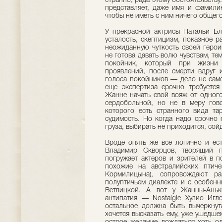
странно, рада этому обстоятельству
представляет, даже имя и фамилию
чтобы не иметь с ним ничего общего
У прекрасной актрисы Натальи Бл
усталость, скептицизм, показное р
неожиданную чуткость своей геро
не готова давать волю чувствам, те
покойник, который при жизни
проявлений, после смерти вдруг 
голоса покойников — дело не само
еще экспертиза срочно требуется
Жанне начать свой вояж от одного
сердобольной, но не в меру гово
которого есть странного вида та
судимость. Но когда надо срочно 
груза, выбирать не приходится, сойд
Вроде опять же все логично и ест
Владимир Скворцов, творящий п
погружает актеров и зрителей в п
похожие на австралийских птич
Кормилицына), сопровождают р
полуптичьем диалекте и с особенн
Ветлицкой. А вот у Жанны-Аньки
антипатия — Nostalgie Хулио Игле
остальное должна быть вычеркнут
хочется высказать ему, уже ушедше