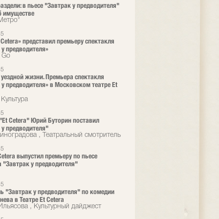
раздели: в пьесе "Завтрак у предводителя"
б имуществе
"Метро"
25
t Cetera» представил премьеру спектакля
 у предводителя»
o Go
25
 уездной жизни. Премьера спектакля
 у предводителя» в Московском театре Et
 Культура
25
 "Et Cetera" Юрий Буторин поставил
 у предводителя"
иноградова , Театральный смотритель
25
 Cetera выпустил премьеру по пьесе
а "Завтрак у предводителя"
25
ь "Завтрак у предводителя" по комедии
енева в Театре Et Cetera
Ильясова , Культурный дайджест