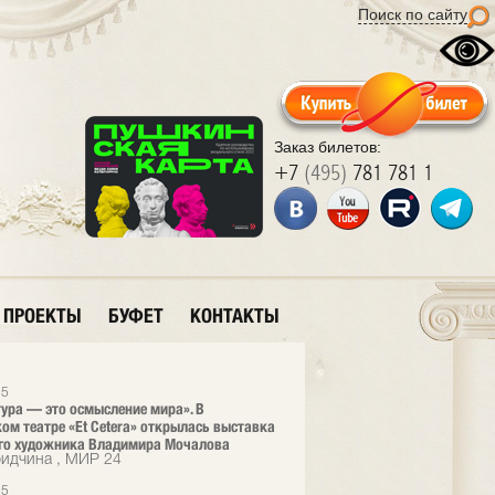
Поиск по сайту
Заказ билетов:
+7
(495)
781 781 1
ПРОЕКТЫ
БУФЕТ
КОНТАКТЫ
25
ура — это осмысление мира». В
ом театре «Et Cetera» открылась выставка
го художника Владимира Мочалова
ридчина , МИР 24
25