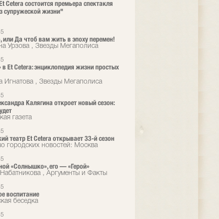
 Et Cetera состоится премьера спектакля
з супружеской жизни"
25
, или Да чтоб вам жить в эпоху перемен!
на Урзова , Звезды Мегаполиса
25
 в Et Cetera: энциклопедия жизни простых
а Игнатова , Звезды Мегаполиса
25
ександра Калягина откроет новый сезон:
удет
кая газета
25
ий театр Et Cetera открывает 33-й сезон
во городских новостей: Москва
25
ной «Солнышко», его — «Герой»
Набатникова , Аргументы и Факты
25
е воспитание
кая беседка
25