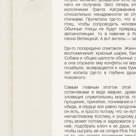
острое желание дождаться хоть од
него не получала. Зато теперь э
исполнении Гранта Каграманян
относительно ненадежности ее сп
птичками. Прочитала где-то, что 
птиц, чтобы сопроводить челове
Обычные птицы не будут превращ
автоинспекции, то в певичек в б
песни Ветлицкой. А вот ангелы — з
Где-то посередине спектакля Жанн
воспоминаний: красный шарик, ба
Собака и общие шалости обычных с
а она спускала ему конфеты на вер
позабыли, возвращается к ним бум
лет копила где-то в глубине душ
покойного.
Самым главным итогом этой б
остановками в виде аварии, драк
зловещих служительниц моргов, по
прощение, принятие, понимание и 
обида, в сердце все равно продолж
он есть, и просто потому, что он ес
несчастливому Костику, к родному
отец может потому и задержался у 
ней, подобрать ключ к ее душе, ч
чтобы сыграть ей на гитаре Pink Flo