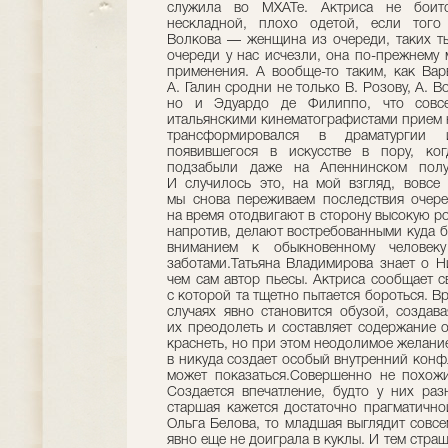
служила во МХАТе. Актриса не боитс
нескладной, плохо одетой, если того 
Волкова — женщина из очереди, таких тыс
очереди у нас исчезли, она по-прежнему 
применения. А вообще-то таким, как Ва
А. Галин сродни не только В. Розову, А. В
но и Эдуардо де Филиппо, что совсе
итальянскими кинематографистами прием 
трансформировался в драматургии 
появившегося в искусстве в пору, ко
подзабыли даже на Апеннинском полуо
И случилось это, на мой взгляд, вовсе
мы снова переживаем последствия очере
на время отодвигают в сторону высокую р
напротив, делают востребованными куда 
вниманием к обыкновенному человек
заботами.Татьяна Владимирова знает о Н
чем сам автор пьесы. Актриса сообщает с
с которой та тщетно пытается бороться. 
случаях явно становится обузой, создав
их преодолеть и составляет содержание о
краснеть, но при этом неодолимое желание
в никуда создает особый внутренний конф
может показаться.Совершенно не похожи
Создается впечатление, будто у них ра
старшая кажется достаточно прагматично
Ольга Белова, то младшая выглядит совс
явно еще не доиграла в куклы. И тем страш