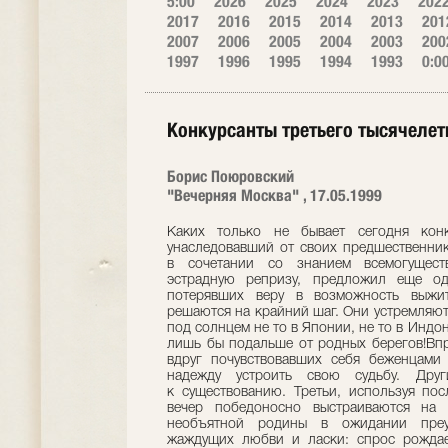
5:00
2026
2025
2024
2023
202
2017
2016
2015
2014
2013
201
2007
2006
2005
2004
2003
200
1997
1996
1995
1994
1993
0:0
Конкурсанты третьего тысячелет
Борис Поюровский
"Вечерняя Москва" , 17.05.1999
Каких только не бывает сегодня конк
унаследовавший от своих предшественник
в сочетании со знанием всемогущест
эстрадную репризу, предложил еще од
потерявших веру в возможность выжит
решаются на крайний шаг. Они устремляют
под солнцем не то в Японии, не то в Индо
лишь бы подальше от родных берегов!Впр
вдруг почувствовавших себя беженцами 
надежду устроить свою судьбу. Друг
к существованию. Третьи, используя по
вечер победоносно выстраиваются на
необъятной родины в ожидании преу
жаждущих любви и ласки: спрос рождае