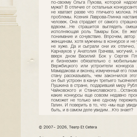
по-своему Ольга Пухова, которой надое
мужа? В отличие от остальных конкурсант
не хватает разве что птичьего молока. Н
проблемы. Ксения Лаврова-Глинка настаи
человек. Она страдает от самого страшн
вдвоем…Не страшится выглядеть смеш
исполняющая роль Тамары Бок. Ее жел
понимание и сочувствие. Впрочем, автор 
женщинам, хотя мужчины в конкурсе и не 
не хуже. Да и сыграли они их отлично,
Карнаухов у Анатолия Грачева, могучий, 
вверх дном Василий Бок у Сергея Пло
и бизнесмен обязательно с мобильным
Вержбицкого или устроители конкурса
Мамадакова и вконец измученный его пом
стану рассказывать, чем закончился эт
он был устроен в канун третьего тысячеле
Пушкина в стране, подарившей миру Рубле
Чайковского и Станиславского…Останов
какие конкурсы еще совсем недавно про
поможет не только мне одному пережить
Галин. И поверить в то, что «мы еще увид
быть, и в самом деле увидим…Кто знает?
© 2007– 2026, Театр Et Cetera