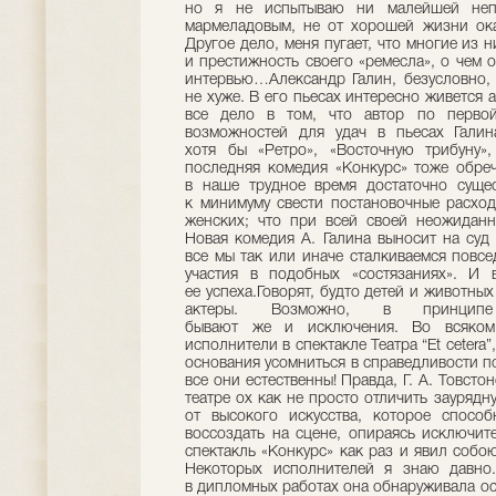
но я не испытываю ни малейшей непр
мармеладовым, не от хорошей жизни ока
Другое дело, меня пугает, что многие из 
и престижность своего «ремесла», о чем 
интервью…Александр Галин, безусловно, 
не хуже. В его пьесах интересно живется а
все дело в том, что автор по перво
возможностей для удач в пьесах Галин
хотя бы «Ретро», «Восточную трибуну»,
последняя комедия «Конкурс» тоже обреч
в наше трудное время достаточно сущес
к минимуму свести постановочные расхо
женских; что при всей своей неожиданн
Новая комедия А. Галина выносит на суд
все мы так или иначе сталкиваемся повс
участия в подобных «состязаниях». И 
ее успеха.Говорят, будто детей и животны
актеры. Возможно, в принц
бывают же и исключения. Во всяком 
исполнители в спектакле Театра “Et cetera”
основания усомниться в справедливости п
все они естественны! Правда, Г. А. Товсто
театре ох как не просто отличить заурядн
от высокого искусства, которое способ
воссоздать на сцене, опираясь исключит
спектакль «Конкурс» как раз и явил собо
Некоторых исполнителей я знаю давно
в дипломных работах она обнаруживала ос