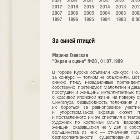
5:00
2026
2025
2024
2023
202
2017
2016
2015
2014
2013
201
2007
2006
2005
2004
2003
200
1997
1996
1995
1994
1993
0:0
За синей птицей
Марина Гаевская
"Экран и сцена" №28 , 01.07.1999
В городе Курске объявили конкурс. Но, 
за конкурс — толком не объяснили. Вот
синюю птицу незадачливые претенден
собственно, претендуют. Малолетки и дам
простушки и женщины интеллигентных пр
о красивой японской жизни на поверку о
Сингапура, безвыходность положения и 
их бороться за равноправное участи
и упорством.Таков вкратце сюжет п
и поставленного им же спектакля в театре
художник по костюмам Ольга Твардовск
женщин, оказавшихся не у дел в собст
большинства из них — отчаянная попы
бесперспективности существования.