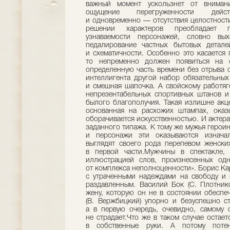
важный момент ускользнет от внимани
ощущение перегруженности дейс
и одновременно — отсутствия целостност
решении характеров преобладает п
узнаваемости персонажей, словно вы
педалирование частных бытовых детале
и схематичности. Особенно это касается 
то непременно должен появиться на 
определенную часть времени без отрыва 
интеллигента другой набор обязательных
и смешная шапочка. А свойскому работяг
непрезентабельных спортивных штанов и
былого благополучия. Такая излишне акц
основанная на расхожих штампах, оказы
оборачивается искусственностью. И актер
заданного типажа. К тому же мужья герои
и персонажи эти оказываются изначал
выглядят своего рода перепевом женски
в первой части.Мужчины в спектакле,
иллюстрацией слов, произнесенных од
от комплекса неполноценности». Борис Кар
с утраченными надеждами на свободу и в
раздавленным. Василий Бок (С. Плотник
жену, которую он не в состоянии обеспе
(В. Вержбицкий) упорно и безуспешно ст
а в первую очередь, очевидно, самому 
не страдает.Что же в таком случае остае
в собственные руки. А потому потен