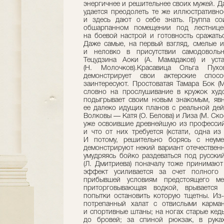
энергичнее и решительнее своих мужей. Д
удается преодолеть те же иллюстративно
и здесь дают о себе знать. Группа со
обшарпанном помещении под лестницей
на боевой настрой и готовность сражать
Даже самые, на первый взгляд, смелые и
и неловко в присутствии самодоволь
Тецудзина Аоки (А. Мамадаков) и уста
(Н. Молочков).Красавица Ольга Пухов
демонстрирует свои актерские спос
заинтересуют. Простоватая Тамара Бок (М
словно на прослушивание в кружок худо
подыгрывает своим новым знакомым, явн
ее далеко идущих планов с реальной дей
Волковы — Катя (О. Белова) и Лиза (М. Ск
уже освоившие древнейшую из профессий,
и что от них требуется (кстати, одна из
И потому, решительно борясь с неуме
демонстрируют некий вариант отечествен
умудряясь бойко раздеваться под русски
(Л. Дмитриева) поначалу тоже принимают
эффект усиливается за счет полного 
прибывшей условиям предстоящего ме
приторговывающая водкой, врывается 
попытки остановить которую тщетны. Из
потрепанный халат с отвислыми карма
и спортивные штаны; на ногах старые кед
до бровей; за спиной рюкзак, в рука