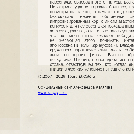
персонажа, срисованного с натуры, всег
Но актрисе удается гораздо большее, не
несмотря ни на что, оптимистка и добр
безрадостно нервной обстановке о
импровизированный хор, с лихим азартом
конкурс и для нее обернулся неожиданным
за своих девочек, она только здесь узнал
что за синяя птица ожидает победите
не желающая этого понимать, интелл
японоведка Нинель Карнаухова (Т. Владим
кружевном воротничке стыдливо и робк
змеи, но терпит фиаско. Высшее обр
по культуре Японии, не понадобились ни
стране, отвергнувшей тех, кто «отдал е
птицей в жестких условиях нынешнего кон
© 2007– 2026, Театр Et Cetera
Официальный сайт Александра Калягина
www.kalyagin.ru