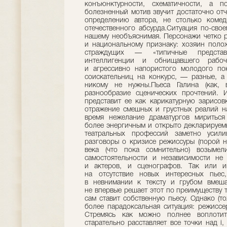
конъюнктурности, схематичности, а п
болезненный мотив звучит достаточно отч
определению автора, не столько комед
отечественного абсурда.Ситуация по-сво
нашему необъяснимая. Персонажи четко р
и национальному признаку: хозяин поло
страждущих — «типичные представи
интеллигенции и обнищавшего рабоч
и агрессивно напористого молодого по
соискательниц на конкурс, — разные, а
никому не нужны.Пьеса Галина (как, 
разнообразие сценических прочтений. И
представит ее как карикатурную зарисовк
отражение смешных и грустных реалий н
время нежелание драматургов мириться
более энергичным и открыто декларируем
театральных профессий заметно усили
разговоры о кризисе режиссуры (порой н
века (что пока сомнительно) возыме
самостоятельности и независимости не 
и актеров, и сценографов. Так или и
на отсутствие новых интересных пьес
в невнимании к тексту и грубом вмеша
не впервые решает этот по преимуществу 
сам ставит собственную пьесу. Однако (т
более парадоксальная ситуация: режиссер
Стремясь как можно полнее воплотить
старательно расставляет все точки над i,