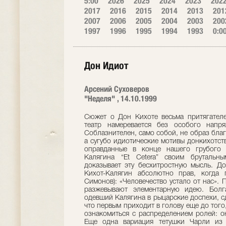
5:00
2026
2025
2024
2023
202
2017
2016
2015
2014
2013
201
2007
2006
2005
2004
2003
200
1997
1996
1995
1994
1993
0:0
Дон Идиот
Арсений Суховеров
"Неделя" , 14.10.1999
Сюжет о Дон Кихоте весьма притягателе
театр намеревается без особого напря
Соблазнителен, само собой, не образ бла
а сугубо идиотические мотивы донкихотс
оправданные в конце нашего грубого 
Калягина “Et Cetera” своим брутальн
доказывает эту бесхитростную мысль. До
Кихот-Калягин абсолютно прав, когда 
Симонов): «Человечество устало от нас». 
разжевывают элементарную идею. Болг
одевший Калягина в рыцарские доспехи, с
что первым приходит в голову еще до того,
ознакомиться с распределением ролей: о
Еще одна вариация тетушки Чарли из 