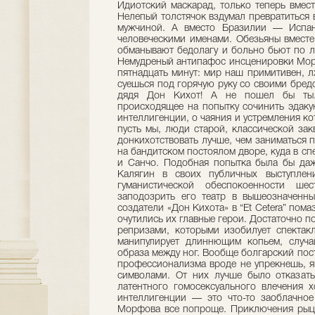
Идиотский маскарад, только теперь вмес
Нелепый толстячок вздумал превратиться 
мужчиной. А вместо Бразилии — Испан
человеческими именами. Обезьяны вместе
обманывают бедолагу и больно бьют по ли
Немудреный антипафос инсценировки Морф
пятнадцать минут: мир наш примитивен, л
суешься под горячую руку со своими бред
дядя Дон Кихот! А не пошел бы ты
происходящее на попытку сочинить эдаку
интеллигенции, о чаяния и устремления ко
пусть мы, люди старой, классической зак
донкихотствовать лучше, чем заниматься 
на бандитском постоялом дворе, куда в сп
и Санчо. Подобная попытка была бы даже
Калягин в своих публичных выступлен
гуманистической обеспокоенности шес
заподозрить его театр в вышеозначенны
создатели «Дон Кихота» в “Et Cetera” пом
очутились их главные герои. Достаточно 
репризами, которыми изобилует спектакл
манипулирует длиннющим копьем, случа
образа между ног. Вообще болгарский пос
профессионализма вроде не упрекнешь, 
символами. От них лучше было отказать
латентного гомосексуального влечения х
интеллигенции — это что-то заоблачное
Морфова все попроще. Приключения рыца