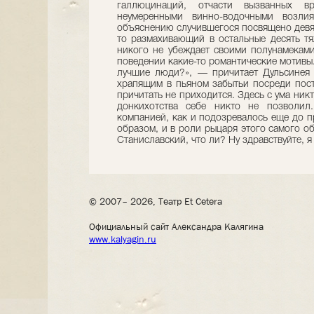
галлюцинаций, отчасти вызванных 
неумеренными винно-водочными возли
объяснению случившегося посвящено девя
то размахивающий в остальные десять т
никого не убеждает своими полунамеками 
поведении какие-то романтические мотивы. 
лучшие люди?», — причитает Дульсинея
храпящим в пьяном забытьи посреди пост
причитать не приходится. Здесь с ума ник
донкихотства себе никто не позволил
компанией, как и подозревалось еще до 
образом, и в роли рыцаря этого самого о
Станиславский, что ли? Ну здравствуйте, я 
© 2007– 2026, Театр Et Cetera
Официальный сайт Александра Калягина
www.kalyagin.ru