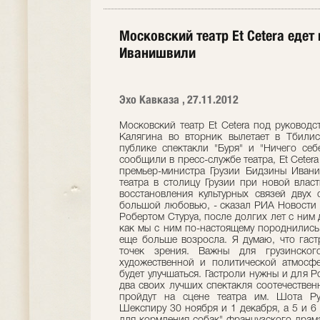
Московский театр Et Cetera еде
Иванишвили
Эхо Кавказа , 27.11.2012
Московский театр Et Cetera под руковод
Калягина во вторник вылетает в Тбилис
публике спектакли "Буря" и "Ничего себ
сообщили в пресс-службе театра, Et Ceter
премьер-министра Грузии Бидзины Ивани
театра в столицу Грузии при новой влас
восстановления культурных связей двух 
большой любовью, - сказал РИА Новости А
Робертом Стуруа, после долгих лет с ним 
как мы с ним по-настоящему породнились,
еще больше возросла. Я думаю, что гаст
точек зрения. Важны для грузинског
художественной и политической атмосфер
будет улучшаться. Гастроли нужны и для Р
два своих лучших спектакля соотечествен
пройдут на сцене театра им. Шота Ру
Шекспиру 30 ноября и 1 декабря, а 5 и 6