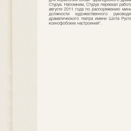
для кормления собак" французского драма
Стуруа. Напомним, Стуруа переехал работ
августе 2011 года по распоряжению мини
должности художественного руководи
драматического театра имени Шота Руст
ксенофобских настроений".