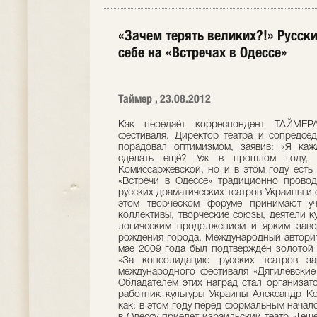
«Зачем терять великих?!» Русски
себе на «Встречах в Одессе»
Таймер , 23.08.2012
Как передаёт корреспондент ТАЙМЕР
фестиваля. Директор театра и сопредсе
порадовал оптимизмом, заявив: «Я ка
сделать ещё? Уж в прошлом году, 
Комиссаржевской, но и в этом году есть 
«Встречи в Одессе» традиционно провод
русских драматических театров Украины и 
этом творческом форуме принимают уч
коллективы, творческие союзы, деятели ку
логическим продолжением и ярким зав
рождения города. Международный авторит
мае 2009 года был подтверждён золотой
«За консолидацию русских театров за
международного фестиваля «Дягилевские
Обладателем этих наград стал организат
работник культуры Украины Александр Ко
как: в этом году перед формальным начал