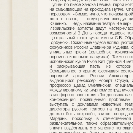
в Одессу приедет израильский театр «Геш
Пупче» по пьесе Ханоха Левина, герой ко
на смахивающей на крокодила Пупче. Спе
переводом. «Символично, что показы пройд
лета в осень, – подчеркнул заведующ
Ющенко. – Ведь название театра «Гешер» 
Израильские артисты дадут мастер-клас
возможность! В День города подарок пол
Центральный театр кукол имени С.В. Обра
Горбунок». Сказочные чудеса воплощаются
фокусников России Владимира Руднева, с
уникальные трюки (волшебные появлени
перемена костюмов на куклах). Также спе
исполинская кукла Рыба-Кит (длиной 4 мет
и раскрывающая пасть, из которой
Официальное открытие фестиваля состои
народный артист России Александр 
выдающийся режиссёр Роберт Стуруа, з
профессор Давид Смелянский, специаль
международному культурному сотрудничес
в конференц-зале отеля «Лондонская» нач
конференция, посвящённая проблемам 
выступать с докладами известные теа
директора русских театров на территор
должен быть сохранён, считает сопредсе
Мардань, поскольку в отечественной
развлекательной, также образовательну
значит выдёргивать это явление неправи