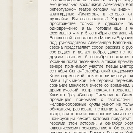
чем кажущейся далёким от театра людя
эмоционально воскликнул Александр Коп
репертуарном театре сегодня мы видим 
авангардных «Гамлетов», в которых от
лушпайки. Вы авангардисты? Хорошо, а
пространстве только в одесском те
одновременно, а мы готовим ещё и че
фестивалю – 4 и 5 сентября спектакль «
Васильевой в постановке Марины Брусники
под руководством Александра Калягина
сезона представляет собой рассказ о ру
сострадает и делает добро, даже не пон
другим законам. 6 сентября состоится 
Украине поэта-песенника, а также драмат
вечере принимают участие певцы Викто
сентября Санкт-Петербургский академиче
Комиссаржевской покажет лирическую к
Майи Тульчинской. Её героини пережив
сознание меняются вместе со временем. 
драматический театр покажет представ
Хасинто Грау «Сеньор Пигмалион». Сюже
провинцию прибывает с гастролями з
Человекообразные куклы умеют не тольк
обижаться, ревновать, ненавидеть. А это
театр, в котором играют неотличимые от ч
шокирующий секрет, который предстоит 
героями этой истории. 9 сентября хоз
классическому произведению А. Островско