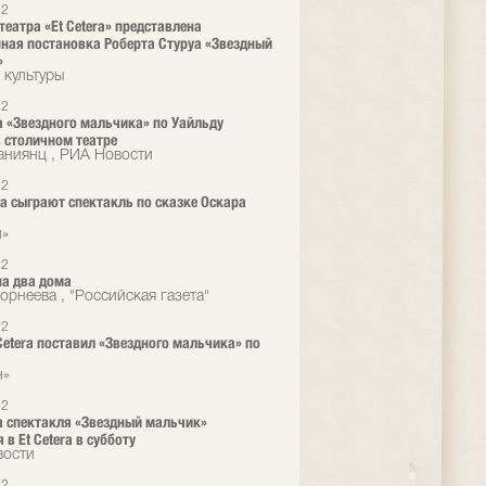
12
театра «Et Cetera» представлена
ная постановка Роберта Стуруа «Звездный
»
 культуры
12
 «Звездного мальчика» по Уайльду
 столичном театре
аниянц , РИА Новости
12
era сыграют спектакль по сказке Оскара
л»
12
а два дома
орнеева , "Российская газета"
12
 Cetera поставил «Звездного мальчика» по
н»
12
 спектакля «Звездный мальчик»
 в Et Cetera в субботу
вости
12