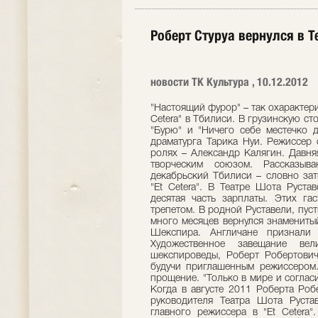
Роберт Стуруа вернулся в Т
новости ТК Культура , 10.12.2012
"Настоящий фурор" – так охарактери
Cetera" в Тбилиси. В грузинскую с
"Бурю" и "Ничего себе местечко 
драматурга Тарика Нуи. Режиссер 
ролях – Александр Калягин. Давня
творческим союзом. Рассказыва
декабрьский Тбилиси – словно зат
"Еt Cetera". В Театре Шота Руста
десятая часть зарплаты. Этих га
трепетом. В родной Руставели, пуст
много месяцев вернулся знамениты
Шекспира. Англичане признали
Художественное завещание вел
шекспироведы, Роберт Робертович 
будучи приглашенным режиссером. 
прощение. "Только в мире и соглас
Когда в августе 2011 Роберта Роб
руководителя Театра Шота Руста
главного режиссера в "Et Cetera"