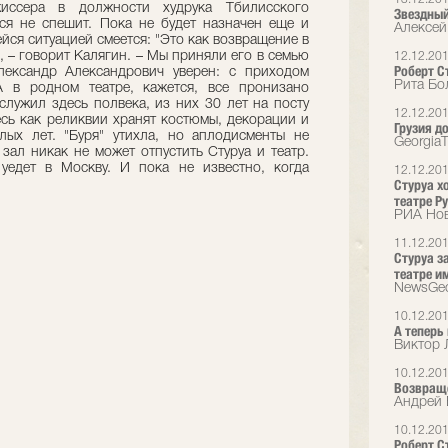
иссера в должности худрука Тбилисского
Звездный
ся не спешит. Пока не будет назначен еще и
Алексей
ся ситуацией смеется: "Это как возвращение в
, – говорит Калягин. – Мы приняли его в семью
12.12.20
Роберт С
лександр Александрович уверен: с приходом
Рита Бо
 А в родном театре, кажется, все пронизано
служил здесь полвека, из них 30 лет на посту
12.12.20
есь как реликвии хранят костюмы, декорации и
Грузия д
ых лет. "Буря" утихла, но аплодисменты не
Georgia
 зал никак не может отпустить Стуруа и театр.
уедет в Москву. И пока не известно, когда
12.12.20
Стуруа х
театре Р
РИА Но
11.12.20
Стуруа з
театре и
NewsGeo
10.12.20
А теперь
Виктор 
10.12.20
Возвращ
Андрей 
10.12.20
Роберт Ст