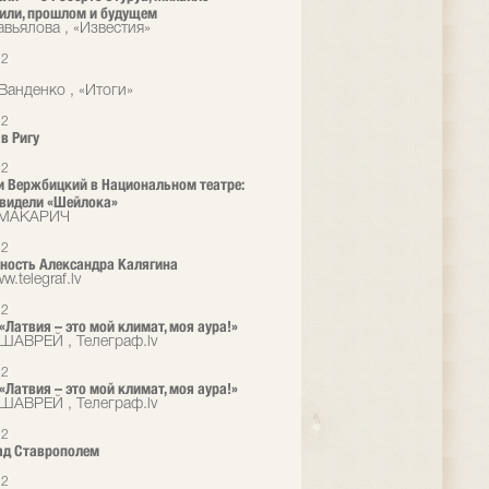
или, прошлом и будущем
авьялова , «Известия»
12
Ванденко , «Итоги»
12
в Ригу
12
и Вержбицкий в Национальном театре:
видели «Шейлока»
 МАКАРИЧ
12
ность Александра Калягина
w.telegraf.lv
12
 «Латвия – это мой климат, моя аура!»
ШАВРЕЙ , Телеграф.lv
12
 «Латвия – это мой климат, моя аура!»
ШАВРЕЙ , Телеграф.lv
12
ад Ставрополем
12