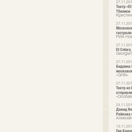
27.11.20
Театр «Et
Тбилиси
Кристин
27.11.20
Московск
гастроли
РИА Но
27.11.20
Et Cetera
Georgia
27.11.20
Бидзина 
московск
«GHN»
27.11.20
Театр из
отправля
«Особая
24.11.20
Давид Як
Райкова 
Алексей
13.11.20
Гия Канч