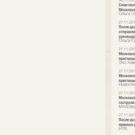
30.11.20
Спектакл
Московск
Ольга С
27.11.20
После до
отправля
руководс
Ольга С
27.11.20
Московски
приглаш
Эхо Кав
27.11.20
Московски
приглаш
Новости
27.11.20
Московск
гастроли
MosDays
27.11.20
После до
приехал 
НТВ