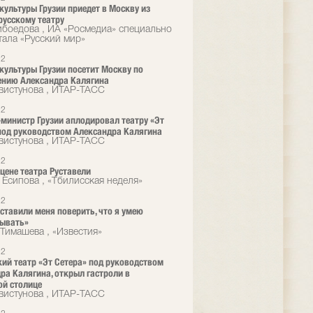
культуры Грузии приедет в Москву из
русскому театру
ибоедова , ИА «Росмедиа» специально
тала «Русский мир»
12
культуры Грузии посетит Москву по
ению Александра Калягина
вистунова , ИТАР-ТАСС
12
министр Грузии аплодировал театру «Эт
под руководством Александра Калягина
вистунова , ИТАР-ТАСС
12
сцене театра Руставели
 Есипова , «Тбилисская неделя»
12
ставили меня поверить, что я умею
зывать»
Тимашева , «Известия»
12
ий театр «Эт Сетера» под руководством
ра Калягина, открыл гастроли в
ой столице
вистунова , ИТАР-ТАСС