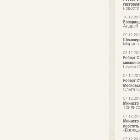
гастрол
новости
10.12.20
Возвращ
Андрей 
09.12.20
Шекспиро
Марина 
08.12.20
Роберт С
московск
Грузия O
07.12.20
Роберт С
Московск
Ольга С
07.12.20
Министр 
Тбилисс
07.12.20
Министр 
посетить
«Взгляд
07.12.20