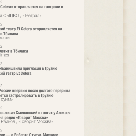
12
 Cetera» отправляется на гастроли в
а СЫЦКО , «Театрал»
12
ий театр Et Cetera отправляется на
 в Тбилиси
вости
12
 летит в Тбилиси
Times
12
Иванишвили пригласил в Грузию
ий театр Et Cetera
12
 России впервые после долгого перерыва
ется гастролировать в Грузию
 буква»
12
овлевич Смелянский в гостях у Алексея
на радио «Говорит Москва»
 Райков , «Говорит Москва»
12
ели — о Роберте Стуруа, Михаиле