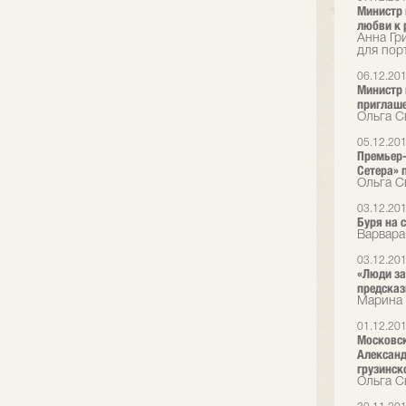
Министр 
любви к 
Анна Гр
для пор
06.12.20
Министр 
приглаш
Ольга С
05.12.20
Премьер-
Сетера» 
Ольга С
03.12.20
Буря на 
Варвара
03.12.20
«Люди за
предска
Марина 
01.12.20
Московск
Александ
грузинск
Ольга С