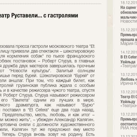
18.12.20
На сцене 
обновлен
еатр Руставели... с гастролями
мальчик
Новости
15.12.20
Премьера
прошла в
Мария Г
зовала пресса гастроли московского театра "Еt
толицу привезли два спектакля – шекспировскую
14.12.20
для кормления собак" по пьесе французского
В Et Cet
обеих постановок – Роберт Стуруа, в главных
Уайльда
я дружба двух мастеров завершилась прочным
«Театра
ют "Новости культуры". Залитый солнцем
13.12.20
ишье перед бурей. Шекспировской "Бурей" от
Любовь н
вели аншлаг. При том, что каждый билет, как
Ирина К
стролей грузинская публика ждала с особым
ь и в качестве режиссера чужого театра, спустя
13.12.20
й Роберт Стуруа. Стуруа называют режиссером
Театр Et
 его "Гамлета" одним из лучших в мире.
Уайльду
икого драматурга, как называют "Бурю"
«Театро
поставил в "Еt Cetera" еще два года назад,
13.12.20
Предательство, месть, любовь, и как итог –
Премьера
ии можно жить", – убежден Александр Калягин.
состоится
ертовича сняли с должности художественного
РИА Но
вели, Калягин тут же предложил ему место
. Теперь Стуруа вновь зовут на родину. Есть
13.12.20