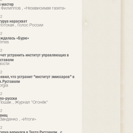
 мастер
 Филиппов , «Независимая газета»
12
туруа нарасхват
лотская , Голос России
12
ождалась «Бурю»
Times
12
очет устранить институт управляющих в
уставели
вости
12
аявил, что устранит "институт эмиссаров" в
м. Руставели
rgia
12
 по-русски
Лошак , Журнал "Огонёк"
12
енец
Ванденко , «Итоги»
12
уруа вернулся в Театр Руставели... с