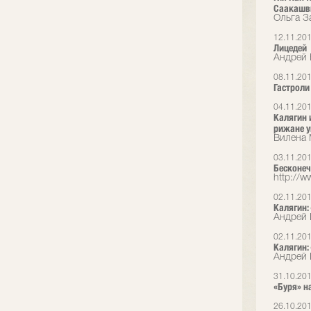
Саакашв
Ольга З
12.11.20
Лицедей
Андрей 
08.11.20
Гастроли 
04.11.20
Калягин 
рижане у
Вилена
03.11.20
Бесконеч
http://ww
02.11.20
Калягин:
Андрей 
02.11.20
Калягин:
Андрей 
31.10.20
«Буря» н
26.10.20