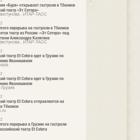
12
ем «Буря» открывает гастроли в Тбилиси
ий театр «Эт Сетера»
вистунова , ИТАР-ТАСС
12
лгого перерыва на гастроли в Тбилиси
ется театр из России -«Эт Сетера» под
твом Александра Калягина
вистунова , ИТАР-ТАСС
12
й театр Et Cetera едет в Грузию по
ению Иванишвили
каза
12
й театр Et Cetera едет в Грузию по
ению Иванишвили
-Грузия
12
ий театр Et Cetera отправляется на
 в Тбилиси
.ru
12
лгого перерыва в Грузию на гастроли
российский театр Et Cetera