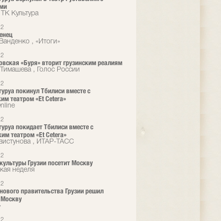
ями
 ТК Культура
12
енец
Ванденко , «Итоги»
12
вская «Буря» вторит грузинским реалиям
Тимашева , Голос России
12
туруа покинул Тбилиси вместе с
им театром «Et Cetera»
nline
12
туруа покидает Тбилиси вместе с
им театром «Et Cetera»
вистунова , ИТАР-ТАСС
12
культуры Грузии посетит Москву
кая неделя
12
нового правительства Грузии решил
 Москву
»
12