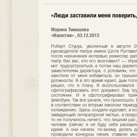
«Люди заставили меня поверить,
Марина Тимашева
«Известия» , 03.12.2012
Роберт Стуруа, уволенный в августе 2011-го с должности художественного руководителя театра имени Шота Руставели, вновь займет этот пост. Свое первое после назначения интервью режиссер дал корреспонденту «Известий».— Как жил театр без вас, кто его возглавил? — Управляющим стал актер, который долго не мог трудоустроиться, а потом наш директор (Георгий Тевзадзе) принял его в штат заместителем директора, с условием, что он будет играть роли. Но когда власти захотели от меня избавиться, он пришел с приказом о моем освобождении от должности. Я в это время курил, дым попал в глаз, глаз заслезился и, видимо, он решил, что я плачу. Я воспользовался ситуацией и попросил разрешить мне сфотографировать этот документ. Ему трудно было отказать мне, раз я в таком состоянии. И я сфотографировал приказ, тут же поместил фотографию в фейсбуке. Так все узнали, что произошло. После того, как я ушел, все происходило в соответствии со вторым законом термодинамики, то есть стремилось к хаосу и к охлаждению. Здесь создали худсовет, в который вошли актеры, главный режиссер, заведующий литературной частью, а председателем был сам управляющий, но как-то не получилось ничего, что лишний раз доказывает: театром должен руководить человек (сейчас я не буду себя расхваливать) с определенной художественной идеей. А они начали, по-моему, делать деньги — сдавали в аренду помещение, проводили конкурсы пения, ставили мюзиклы, которые были заказаны нашим президентом, потом оперу грузинского классика Владимира Канделаки «Кэто и Котэ», которая была осовременена, а без тбилисского фона (я имею в виду «золотой период» от начала ХХ века и до середины 1920-х годов) она теряет всякий смысл. За ней появились «Мелодии Верийского квартала», римейк фильма Георгия Шенгелая, где Софико Чиаурели играла главную роль. Позвали для этой постановки одного из ассистентов постановки «Нотр-Дам де Пари», все стоило колоссальных денег, чуть ли не $300 тыс., которые можно было дать несчастным театрам, особенно провинциальным, они живут ужасно. Еще конкурс бальных танцев проводится сейчас... — Сохранились ли ваши спектакли в репертуаре? — Они как будто сохранили все, но, допустим, последний спектакль, который я поставил в августе прошлого года, и который получил премию Марджанишвили, шел шесть раз всего, его практически не играли. А если год не играть спектакль, то надо его заново делать. И не только потому, что он забывается, но и потому, что происходят какие-то изменения в жизни, и актеры теряют связь с тем, что сделано раньше, с сегодняшним днем. У всех актеров кончается в январе договор. И я хочу распустить всю труппу, как делается в нормальных театрах, а потом заново собрать. Там в отделе пиара десять человек сидит с очень большими зарплатами, это такое подражание Западу, которое мне кажется смешным для бывших советских людей. Какие-то бумажки, странная реклама, может, и красивая, но ненужная никому. Здесь иногда действует злополучный закон советской рекламы, когда никто не покупал то, что рекламировали, а спектакли, которые ругали в официальной прессе, были самыми посещаемыми. Как будто бы что-то строится, я не говорю о качестве и о вкусе, это уже другой вопрос, но строительство иногда бывает обратно пропорционально духовному состоянию народа. Я всегда удивляюсь тому, что современные, опытные журналисты, критически отзывающиеся о своей стране, о России, в Грузии отчего-то многого не замечают, становятся такими благодушными, восторженными. Считают, например, что здесь праздник демократии, приводят в пример полицию, которая им кажется не коррумпированной, а на самом деле все это не так. Мой спектакль «Человек Леон!» по произведению Ильи Чавчавадзе, по свободному изложению этого произведения, был поставлен в 2000 году в такой острой гротескной форме. Там в имение разорившегося князя приезжает шотландец в юбке, еще какая-то женщина шикарная, и они начинают покупать дома, имение это. А у князя — сосед. Мама его — грузинская княгиня, отец — русский. И он говорит: «Продали, все продали, имение продали, земли продали». На что этот герой в слезах, потому что у него на руках умирает жена, говорит: «Чего хотят от нас европейцы? Пусть оставят нас в покое». И вот такое состояние сейчас у нашего народа. Как будто я это предсказал. Сейчас вот на Запад поехал «агнец» наш, президент, и сказал, что в Грузии начинаются политические аресты, что там идет травля честных демократов, и они сразу всполошились: «Как это страшно, что вы делаете». — Только что у вас в Грузии не было работы, вы ставили спектакли в Москве. Теперь вас снова назначили худруком театра имени Руставели, да еще говорят, что Бидзина Иванишвили «построил» для вас еще один театр. Рады ли вы, что оказались правителем сразу трех королевств? — Когда меня уволили, Иванишвили предложил отремонтировать здание бывшей фабрики «Зингер» (у наших бабушек были, помните, такие замечательные швейные машинки, они и сейчас функционируют). В советские времена, когда связи с иностранными фабрикантами были прерваны, там возникла шелкоткацкая фабрика, тоже приносившая доход. Мать моего близкого школьного друга там работала, я знал эту фабрику. А последние годы здание было практически разграб