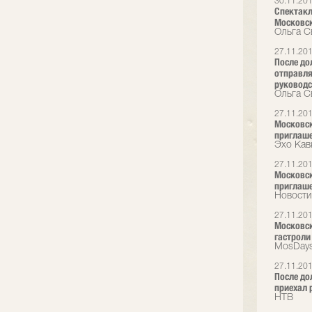
30.11.20
Спектакл
Московск
Ольга С
27.11.20
После до
отправля
руководс
Ольга С
27.11.20
Московски
приглаш
Эхо Кав
27.11.20
Московски
приглаш
Новости
27.11.20
Московск
гастроли
MosDays
27.11.20
После до
приехал 
НТВ