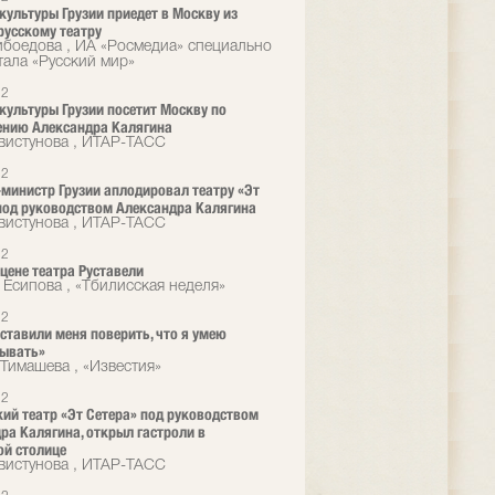
культуры Грузии приедет в Москву из
русскому театру
ибоедова , ИА «Росмедиа» специально
тала «Русский мир»
12
культуры Грузии посетит Москву по
ению Александра Калягина
вистунова , ИТАР-ТАСС
12
министр Грузии аплодировал театру «Эт
под руководством Александра Калягина
вистунова , ИТАР-ТАСС
12
сцене театра Руставели
 Есипова , «Тбилисская неделя»
12
ставили меня поверить, что я умею
зывать»
Тимашева , «Известия»
12
ий театр «Эт Сетера» под руководством
ра Калягина, открыл гастроли в
ой столице
вистунова , ИТАР-ТАСС