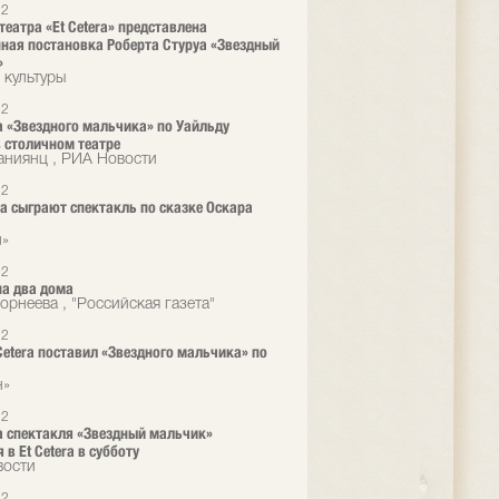
12
театра «Et Cetera» представлена
ная постановка Роберта Стуруа «Звездный
»
 культуры
12
 «Звездного мальчика» по Уайльду
 столичном театре
аниянц , РИА Новости
12
era сыграют спектакль по сказке Оскара
л»
12
а два дома
орнеева , "Российская газета"
12
 Cetera поставил «Звездного мальчика» по
н»
12
 спектакля «Звездный мальчик»
 в Et Cetera в субботу
вости
12