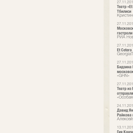
27.11.20
Театр «Et
Тбилиси
Кристин
27.11.20
Московск
гастроли
РИА Но
27.11.20
Et Cetera
Georgia
27.11.20
Бидзина 
московск
«GHN»
27.11.20
Театр из
отправля
«Особая
24.11.20
Давид Як
Райкова 
Алексей
13.11.20
Гия Канч