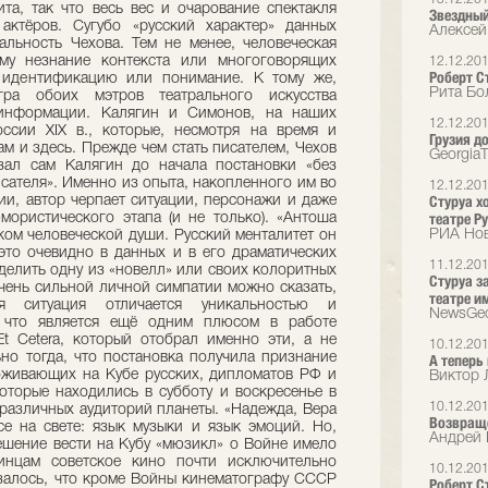
та, так что весь вес и очарование спектакля
Звездный
актёров. Сугубо «русский характер» данных
Алексей
альность Чехова. Тем не менее, человеческая
ому незнание контекста или многоговорящих
12.12.20
Роберт С
 идентификацию или понимание. К тому же,
Рита Бо
ра обоих мэтров театрального искусства
 информации. Калягин и Симонов, на наших
12.12.20
ссии XIX в., которые, несмотря на время и
Грузия д
ам и здесь. Прежде чем стать писателем, Чехов
Georgia
зал сам Калягин до начала постановки «без
исателя». Именно из опыта, накопленного им во
12.12.20
Стуруа х
ии, автор черпает ситуации, персонажи и даже
театре Р
мористического этапа (и не только). «Антоша
РИА Но
оком человеческой души. Русский менталитет он
 это очевидно в данных и в его драматических
11.12.20
делить одну из «новелл» или своих колоритных
Стуруа з
очень сильной личной симпатии можно сказать,
театре и
 ситуация отличается уникальностью и
NewsGeo
, что является ещё одним плюсом в работе
Et Cetera, который отобрал именно эти, а не
10.12.20
ьно тогда, что постановка получила признание
А теперь
оживающих на Кубе русских, дипломатов РФ и
Виктор 
которые находились в субботу и воскресенье в
10.12.20
 различных аудиторий планеты. «Надежда, Вера
Возвращ
е на свете: язык музыки и язык эмоций. Но,
Андрей 
ешение вести на Кубу «мюзикл» о Войне имело
бинцам советское кино почти исключительно
10.12.20
азалось, что кроме Войны кинематографу СССР
Роберт Ст