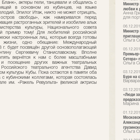
е Бланк», актеры пели, танцевали и общались с
Министр 
тоящей в основном из кубинцев, на языке
любви к 
елодий. Эпилог Итак, никто не может отрицать,
Анна Гр
остров свободы», как намеривался перед
для пор
овация растроганных зрителей и изобилие алых
06.12.20
стерства культуры, Национального совета
Министр 
ой пример тому! Для любителей российской
приглаш
чески настроенных лиц, которые всегда готовы
Ольга С
й жизни, одно обещание: Международный
3 г. будет посвящён другой основополагающей
05.12.20
тину Сергеевичу Станиславскому. Вполне
Премьер-
 опять вернётся к нам с более масштабными
Сетера» 
 и посещение других важных театральных
Ольга С
 Российского театрального агентства Давид
03.12.20
ром культуры Кубы. Пока остаются в памяти оба
Буря на 
а с кубинскими коллегами, которая состоялась
Варвара
ле им. «Ракель Ревуэльта» (великой актрисы
03.12.20
«Люди за
предска
Марина 
01.12.20
Московск
Александ
грузинск
Ольга С