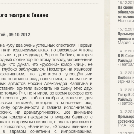
18.12.20
На сцене 
обновлен
го театра в Гаване
мальчик
Новости
15.12.20
Премьера
ей , 09.10.2012
прошла в
Мария Г
 на Кубу два очень успешных спектакля. Первый
в пяти независимых актах, по рассказам Антона
14.12.20
альная ода «Надежде, Вере и Любви», которая
В Et Cet
ародный фольклор по этому поводу, укорененный
Уайльда
ца» Кто думал, что «русский» юмор «Лиц», не
«Театра
, глубоко заблуждался. Несмотря на языковой
13.12.20
фективными, но достаточно упрощёнными
Любовь н
зале постоянно раздавался смех, а затем почти
Ирина К
ных артистов России Александра Калягина и
тавили зрители выходить на сцену этих двух
13.12.20
не только РФ, но и мира, во время воскресного
Театр Et
й презент для любого актёра и, конечно, для
Уайльду
овских типажей, которые в мгновение ока,
«Театро
силу органичности и таланта исполнителей.
13.12.20
рских, ни драматургических. Всё внимание
Премьера
ская комедия находится в мудром балансе с
состоится
адают остроумные диалоги, в адаптации самого
РИА Но
 «Психопаты», «Канитель», «Злоумышленник» и
, в здравом сочетании с импровизацией,
13.12.20