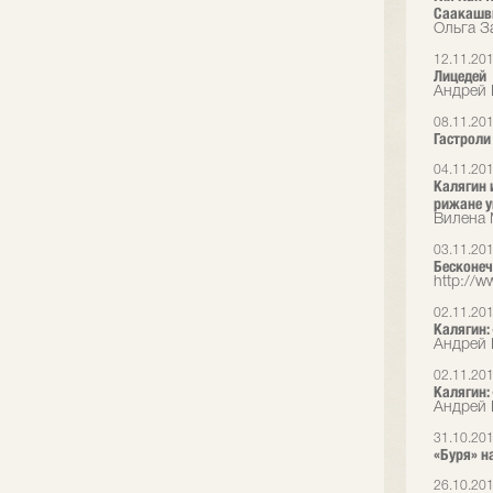
Саакашв
Ольга З
12.11.20
Лицедей
Андрей 
08.11.20
Гастроли 
04.11.20
Калягин 
рижане у
Вилена
03.11.20
Бесконеч
http://ww
02.11.20
Калягин:
Андрей 
02.11.20
Калягин:
Андрей 
31.10.20
«Буря» н
26.10.20