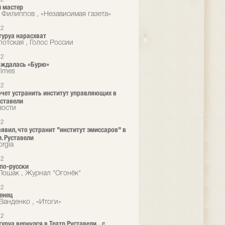
 мастер
 Филиппов , «Независимая газета»
12
туруа нарасхват
лотская , Голос России
12
ождалась «Бурю»
Times
12
очет устранить институт управляющих в
уставели
вости
12
аявил, что устранит "институт эмиссаров" в
м. Руставели
rgia
12
 по-русски
Лошак , Журнал "Огонёк"
12
енец
Ванденко , «Итоги»
12
уруа вернулся в Театр Руставели... с