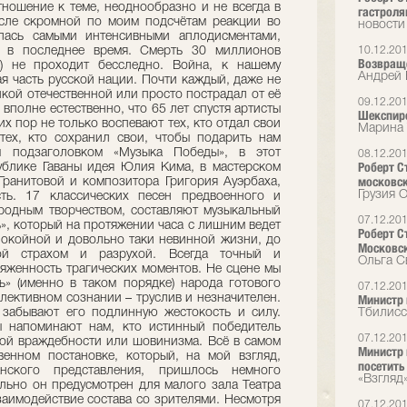
тношение к теме, неоднообразно и не всегда в
гастрол
осле скромной по моим подсчётам реакции во
новости
илась самыми интенсивными аплодисментами,
ь в последнее время. Смерть 30 миллионов
10.12.20
Возвращ
) не проходит бесследно. Война, к нашему
Андрей 
я часть русской нации. Почти каждый, даже не
икой отечественной или просто пострадал от её
09.12.20
вполне естественно, что 65 лет спустя артисты
Шекспиро
х пор не только воспевают тех, кто отдал свои
Марина 
тех, кто сохранил свои, чтобы подарить нам
 подзаголовком «Музыка Победы», в этот
08.12.20
Роберт С
ублике Гаваны идея Юлия Кима, в мастерском
московск
ранитовой и композитора Григория Ауэрбаха,
Грузия O
ть. 17 классических песен предвоенного и
ародным творчеством, составляют музыкальный
07.12.20
», который на протяжении часа с лишним ведет
Роберт С
покойной и довольно таки невинной жизни, до
Московск
ой страхом и разрухой. Всегда точный и
Ольга С
яженность трагических моментов. Не сцене мы
ь» (именно в таком порядке) народа готового
07.12.20
ллективном сознании – труслив и незначителен.
Министр 
 забывают его подлинную жестокость и силу.
Тбилисс
ы напоминают нам, кто истинный победитель
07.12.20
ой враждебности или шовинизма. Всё в самом
Министр 
венном постановке, который, на мой взгляд,
посетить
нского представления, пришлось немного
«Взгляд
чально он предусмотрен для малого зала Театра
заимодействие состава со зрителями. Несмотря
07.12.20