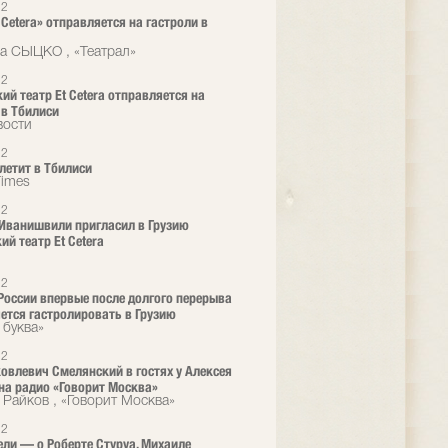
12
 Cetera» отправляется на гастроли в
а СЫЦКО , «Театрал»
12
ий театр Et Cetera отправляется на
 в Тбилиси
вости
12
 летит в Тбилиси
Times
12
Иванишвили пригласил в Грузию
ий театр Et Cetera
12
 России впервые после долгого перерыва
ется гастролировать в Грузию
 буква»
12
овлевич Смелянский в гостях у Алексея
на радио «Говорит Москва»
 Райков , «Говорит Москва»
12
ели — о Роберте Стуруа, Михаиле