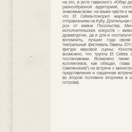
на это, в уюте гаванского «Юбер д
разнообразной аудиторией, сос
знакомым всем: на языке чувств и м
что Et Cetera«покорил жаркий 
отправлением на Кубу. Длительная 
роз от имени Посольства, Мини
исполнительских искусств – жив
драматургии, да и для и ностальги
вспомнить, лучшие года свое
театральный фестиваль Гаваны 201
фигуре мировой сцены: Констан
возможно, что труппа Et Cetera
постановками. Возможно также
коллективов, как обещал, глава
Смелянский(*) на встрече с минист
представления и сердечная встреч
во второй половине вторника в за
острова).