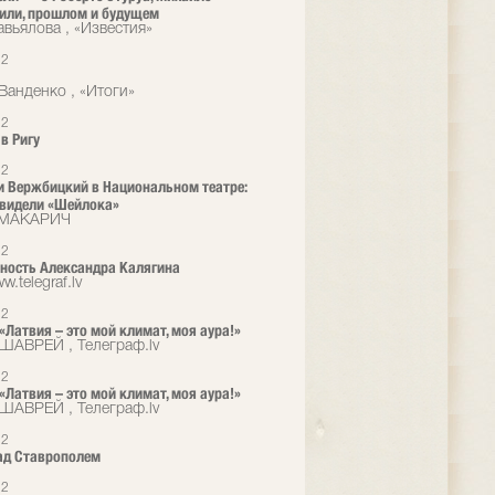
или, прошлом и будущем
авьялова , «Известия»
12
Ванденко , «Итоги»
12
в Ригу
12
и Вержбицкий в Национальном театре:
видели «Шейлока»
 МАКАРИЧ
12
ность Александра Калягина
w.telegraf.lv
12
 «Латвия – это мой климат, моя аура!»
ШАВРЕЙ , Телеграф.lv
12
 «Латвия – это мой климат, моя аура!»
ШАВРЕЙ , Телеграф.lv
12
ад Ставрополем
12