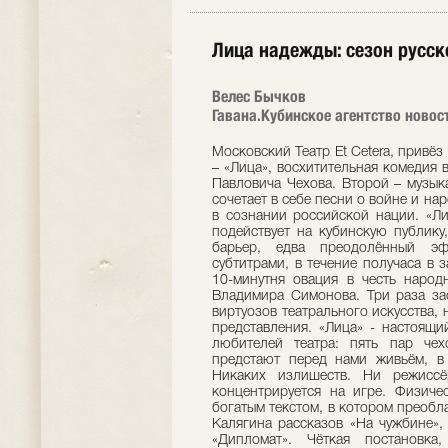
Лица надежды: сезон русско
Велес Бычков
Гавана.Кубинское агентство новост
Московский Театр Et Cetera, привёз
– «Лица», восхитительная комедия 
Павловича Чехова. Второй – музык
сочетает в себе песни о войне и н
в сознании российской нации. «Ли
подействует на кубинскую публику
барьер, едва преодолённый эф
субтитрами, в течение получаса в 
10-минутня овация в честь народ
Владимира Симонова. Три раза зас
виртуозов театрального искусства, 
представления. «Лица» - настоящи
любителей театра: пять пар чех
предстают перед нами живьём, в 
Никаких излишеств. Ни режиссё
концентрируется на игре. Физиче
богатым текстом, в котором преобл
Калягина рассказов «На чужбине»,
«Дипломат». Чёткая постановка