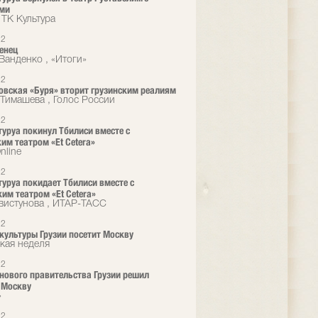
ями
 ТК Культура
12
енец
Ванденко , «Итоги»
12
вская «Буря» вторит грузинским реалиям
Тимашева , Голос России
12
туруа покинул Тбилиси вместе с
им театром «Et Cetera»
nline
12
туруа покидает Тбилиси вместе с
им театром «Et Cetera»
вистунова , ИТАР-ТАСС
12
культуры Грузии посетит Москву
кая неделя
12
нового правительства Грузии решил
 Москву
»
12