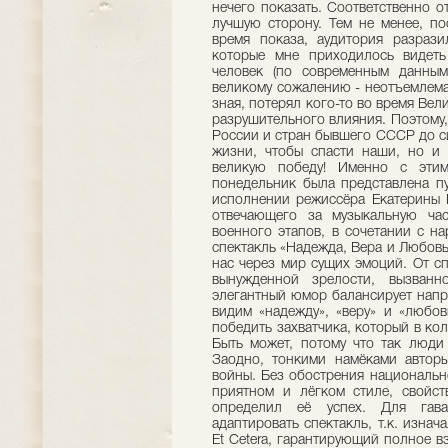
нечего показать. Соответственно о
лучшую сторону. Тем не менее, п
время показа, аудитория разраз
которые мне приходилось видет
человек (по современным данным
великому сожалению - неотъемлема
зная, потерял кого-то во время Вел
разрушительного влияния. Поэтому, 
России и стран бывшего СССР до си
жизни, чтобы спасти наши, но и 
великую победу! Именно с этим
понедельник была представлена п
исполнении режиссёра Екатерины Г
отвечающего за музыкальную час
военного этапов, в сочетании с н
спектакль «Надежда, Вера и Любовь
нас через мир сущих эмоций. От с
вынужденной зрелости, вызванн
элегантный юмор балансирует напр
видим «надежду», «веру» и «любов
победить захватчика, который в ко
Быть может, потому что так люди
Заодно, тонкими намёками автор
войны. Без обострения национальн
приятном и лёгком стиле, свойст
определил её успех. Для гава
адаптировать спектакль, т.к. изна
Et Cetera, гарантирующий полное в