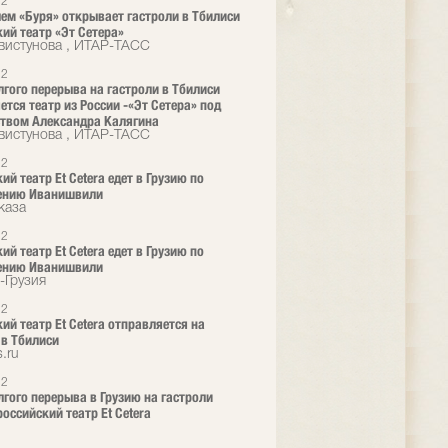
12
ем «Буря» открывает гастроли в Тбилиси
ий театр «Эт Сетера»
вистунова , ИТАР-ТАСС
12
лгого перерыва на гастроли в Тбилиси
ется театр из России -«Эт Сетера» под
твом Александра Калягина
вистунова , ИТАР-ТАСС
12
й театр Et Cetera едет в Грузию по
ению Иванишвили
каза
12
й театр Et Cetera едет в Грузию по
ению Иванишвили
-Грузия
12
ий театр Et Cetera отправляется на
 в Тбилиси
.ru
12
лгого перерыва в Грузию на гастроли
российский театр Et Cetera