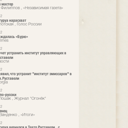
 мастер
 Филиппов , «Независимая газета»
12
туруа нарасхват
лотская , Голос России
12
ождалась «Бурю»
Times
12
очет устранить институт управляющих в
уставели
вости
12
аявил, что устранит "институт эмиссаров" в
м. Руставели
rgia
12
 по-русски
Лошак , Журнал "Огонёк"
12
енец
Ванденко , «Итоги»
12
уруа вернулся в Театр Руставели... с