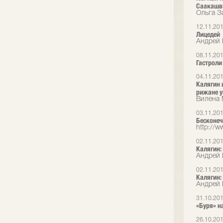
Саакашв
Ольга З
12.11.20
Лицедей
Андрей 
08.11.20
Гастроли 
04.11.20
Калягин 
рижане у
Вилена
03.11.20
Бесконеч
http://ww
02.11.20
Калягин:
Андрей 
02.11.20
Калягин:
Андрей 
31.10.20
«Буря» н
26.10.20