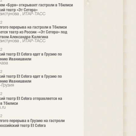
12
ем «Буря» открывает гастроли в Тбилиси
ий театр «Эт Сетера»
вистунова , ИТАР-ТАСС
12
лгого перерыва на гастроли в Тбилиси
ется театр из России -«Эт Сетера» под
твом Александра Калягина
вистунова , ИТАР-ТАСС
12
й театр Et Cetera едет в Грузию по
ению Иванишвили
каза
12
й театр Et Cetera едет в Грузию по
ению Иванишвили
-Грузия
12
ий театр Et Cetera отправляется на
 в Тбилиси
.ru
12
лгого перерыва в Грузию на гастроли
российский театр Et Cetera