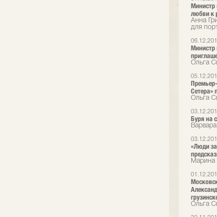
Министр 
любви к 
Анна Гр
для пор
06.12.20
Министр 
приглаш
Ольга С
05.12.20
Премьер-
Сетера» 
Ольга С
03.12.20
Буря на 
Варвара
03.12.20
«Люди за
предска
Марина 
01.12.20
Московск
Александ
грузинск
Ольга С