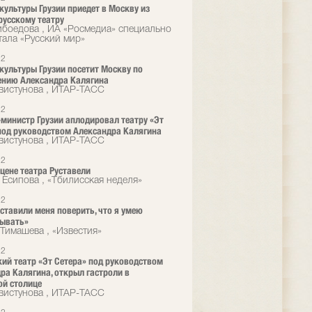
культуры Грузии приедет в Москву из
русскому театру
ибоедова , ИА «Росмедиа» специально
тала «Русский мир»
12
культуры Грузии посетит Москву по
ению Александра Калягина
вистунова , ИТАР-ТАСС
12
министр Грузии аплодировал театру «Эт
под руководством Александра Калягина
вистунова , ИТАР-ТАСС
12
сцене театра Руставели
 Есипова , «Тбилисская неделя»
12
ставили меня поверить, что я умею
зывать»
Тимашева , «Известия»
12
ий театр «Эт Сетера» под руководством
ра Калягина, открыл гастроли в
ой столице
вистунова , ИТАР-ТАСС