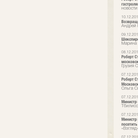
гастрол
новости
10.12.20
Возвращ
Андрей 
09.12.20
Шекспиро
Марина 
08.12.20
Роберт С
московск
Грузия O
07.12.20
Роберт С
Московск
Ольга С
07.12.20
Министр 
Тбилисс
07.12.20
Министр 
посетить
«Взгляд
07.12.20