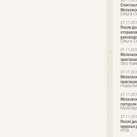
30.11.20
Спектакл
Московск
Ольга С
27.11.20
После до
отправля
руководс
Ольга С
27.11.20
Московски
приглаш
Эхо Кав
27.11.20
Московски
приглаш
Новости
27.11.20
Московск
гастроли
MosDays
27.11.20
После до
приехал 
НТВ