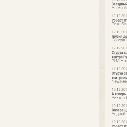
Звездный
Алексей
12.12.20
Роберт С
Рита Бо
12.12.20
Грузия д
Georgia
12.12.20
Стуруа х
театре Р
РИА Но
11.12.20
Стуруа з
театре и
NewsGeo
10.12.20
А теперь
Виктор 
10.12.20
Возвращ
Андрей 
10.12.20
Роберт Ст