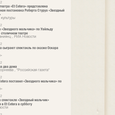
12
театра «Et Cetera» представлена
ная постановка Роберта Стуруа «Звездный
»
 культуры
12
 «Звездного мальчика» по Уайльду
 столичном театре
аниянц , РИА Новости
12
era сыграют спектакль по сказке Оскара
л»
12
а два дома
орнеева , "Российская газета"
12
 Cetera поставил «Звездного мальчика» по
н»
12
 спектакля «Звездный мальчик»
 в Et Cetera в субботу
вости
12