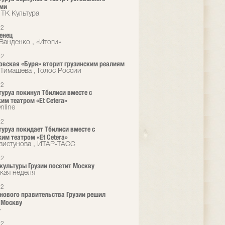
ями
 ТК Культура
12
енец
Ванденко , «Итоги»
12
вская «Буря» вторит грузинским реалиям
Тимашева , Голос России
12
туруа покинул Тбилиси вместе с
им театром «Et Cetera»
nline
12
туруа покидает Тбилиси вместе с
им театром «Et Cetera»
вистунова , ИТАР-ТАСС
12
культуры Грузии посетит Москву
кая неделя
12
нового правительства Грузии решил
 Москву
»
12