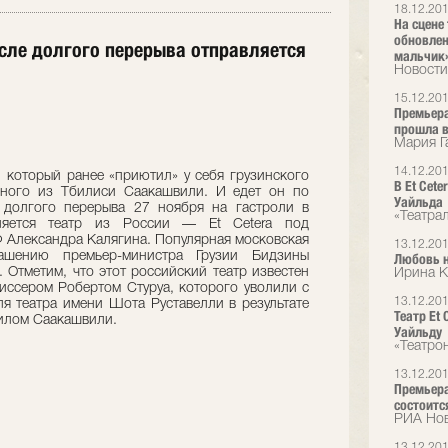
18.12.20
На сцене 
обновлен
осле долгого перерыва отправляется
мальчик
Новости
15.12.20
Премьера
прошла в
Мария Г
14.12.20
, который ранее «приютил» у себя грузинского
В Et Cet
нного из Тбилиси Саакашвили. И едет он по
Уайльда
долгого перерыва 27 ноября на гастроли в
«Театра
ляется театр из России — Et Cetera под
Ф Александра Калягина. Популярная московская
13.12.20
ашению премьер-министра Грузии Бидзины
Любовь н
Отметим, что этот российский театр известен
Ирина К
иссером Робертом Стуруа, которого уволили с
13.12.20
ля театра имени Шота Руставелли в результате
Театр Et
илом Саакашвили.
Уайльду
«Театро
13.12.20
Премьера
состоится
РИА Но
13.12.20