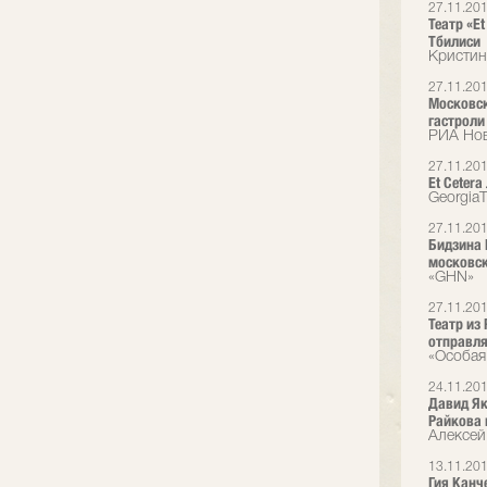
27.11.20
Театр «Et
Тбилиси
Кристин
27.11.20
Московск
гастроли
РИА Но
27.11.20
Et Cetera
Georgia
27.11.20
Бидзина 
московск
«GHN»
27.11.20
Театр из
отправля
«Особая
24.11.20
Давид Як
Райкова 
Алексей
13.11.20
Гия Канч