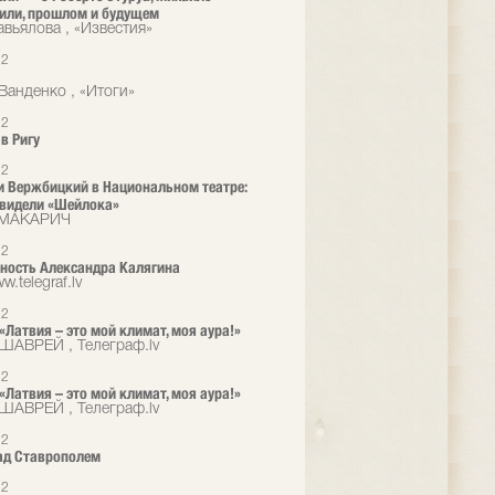
или, прошлом и будущем
авьялова , «Известия»
12
Ванденко , «Итоги»
12
в Ригу
12
и Вержбицкий в Национальном театре:
видели «Шейлока»
 МАКАРИЧ
12
ность Александра Калягина
w.telegraf.lv
12
 «Латвия – это мой климат, моя аура!»
ШАВРЕЙ , Телеграф.lv
12
 «Латвия – это мой климат, моя аура!»
ШАВРЕЙ , Телеграф.lv
12
ад Ставрополем
12