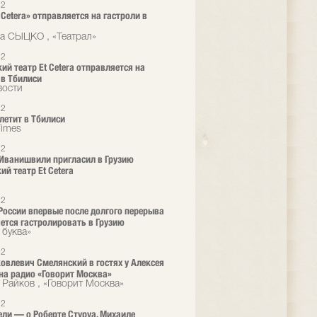
12
 Cetera» отправляется на гастроли в
а СЫЦКО , «Театрал»
12
ий театр Et Cetera отправляется на
 в Тбилиси
вости
12
 летит в Тбилиси
Times
12
Иванишвили пригласил в Грузию
ий театр Et Cetera
12
 России впервые после долгого перерыва
ется гастролировать в Грузию
 буква»
12
овлевич Смелянский в гостях у Алексея
на радио «Говорит Москва»
 Райков , «Говорит Москва»
12
ели — о Роберте Стуруа, Михаиле