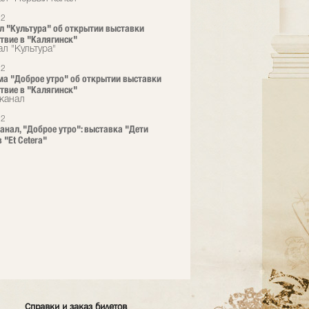
22
л "Культура" об открытии выставки
твие в "Калягинск"
л "Культура"
22
а "Доброе утро" об открытии выставки
твие в "Калягинск"
канал
22
анал, "Доброе утро": выставка "Дети
 "Et Cetera"
Справки и заказ билетов