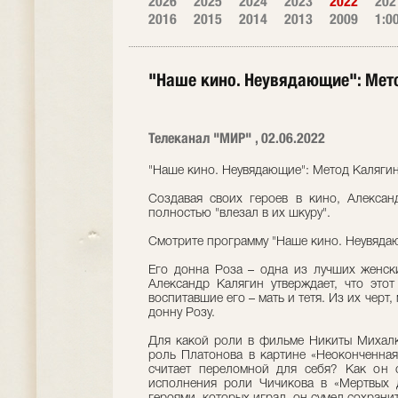
2026
2025
2024
2023
2022
202
2016
2015
2014
2013
2009
1:0
"Наше кино. Неувядающие": Мет
Телеканал "МИР" , 02.06.2022
"Наше кино. Неувядающие": Метод Каляги
Создавая своих героев в кино, Алексан
полностью "влезал в их шкуру".
Смотрите программу "Наше кино. Неувяда
Его донна Роза – одна из лучших женск
Александр Калягин утверждает, что это
воспитавшие его – мать и тетя. Из их черт
донну Розу.
Для какой роли в фильме Никиты Михалк
роль Платонова в картине «Неоконченная
считает переломной для себя? Как он 
исполнения роли Чичикова в «Мертвых 