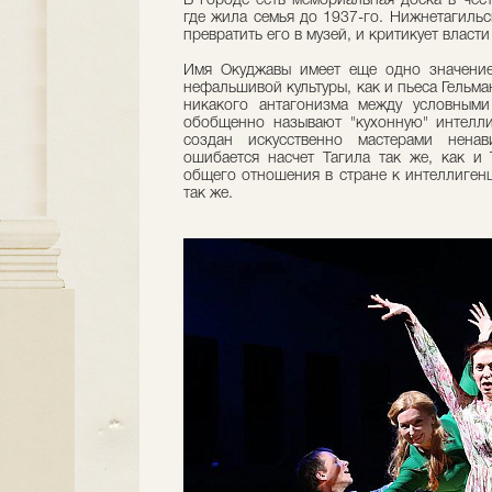
В городе есть мемориальная доска в чес
где жила семья до 1937-го. Нижнетагильс
превратить его в музей, и критикует власт
Имя Окуджавы имеет еще одно значение
нефальшивой культуры, как и пьеса Гельма
никакого антагонизма между условными 
обобщенно называют "кухонную" интелли
создан искусственно мастерами ненав
ошибается насчет Тагила так же, как и
общего отношения в стране к интеллигенц
так же.