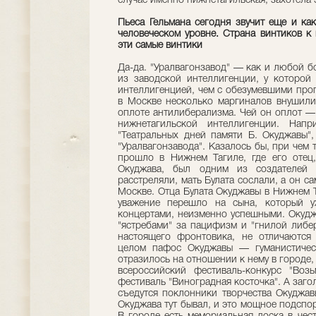
случае именно нижнетагильская, захотела 
Пьеса Гельмана сегодня звучит еще и ка
человеческом уровне. Страна винтиков к 
эти самые винтики
Да-да. "Уралвагонзавод" — как и любой 
из заводской интеллигенции, у которой
интеллигенцией, чем с обезумевшими про
в Москве несколько маргиналов внушили
оплоте антилиберализма. Чей он оплот — 
нижнетагильской интеллигенции. Напр
"Театральных дней памяти Б. Окуджавы"
"Уралвагонзавода". Казалось бы, при чем т
прошло в Нижнем Тагиле, где его отец
Окуджава, был одним из создателей "
расстреляли, мать Булата сослали, а он са
Москве. Отца Булата Окуджавы в Нижнем Та
уважение перешло на сына, который 
концертами, неизменно успешными. Окуд
"ястребами" за пацифизм и "гнилой либер
настоящего фронтовика, не отличаются 
целом пафос Окуджавы — гуманистичес
отразилось на отношении к нему в городе,
всероссийский фестиваль-конкурс "Возь
фестиваль "Виноградная косточка". А заго
съедутся поклонники творчества Окуджав
Окуджава тут бывал, и это мощное подспор