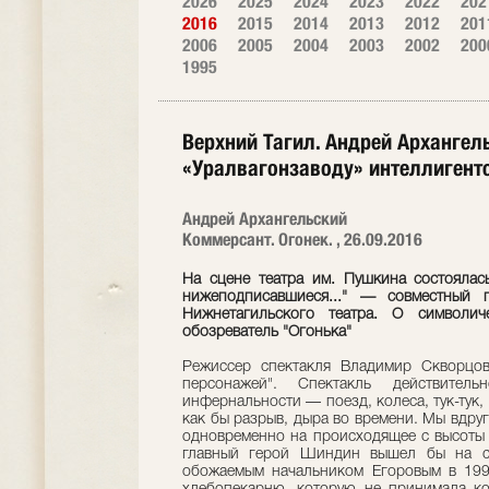
2026
2025
2024
2023
2022
202
2016
2015
2014
2013
2012
201
2006
2005
2004
2003
2002
200
1995
Верхний Тагил. Андрей Архангель
«Уралвагонзаводу» интеллигент
Андрей Архангельский
Коммерсант. Огонек. , 26.09.2016
На сцене театра им. Пушкина состоялас
нижеподписавшиеся..." — совместный 
Нижнетагильского театра. О символич
обозреватель "Огонька"
Режиссер спектакля Владимир Скворцов
персонажей". Спектакль действите
инфернальности — поезд, колеса, тук-тук,
как бы разрыв, дыра во времени. Мы вдруг
одновременно на происходящее с высоты 
главный герой Шиндин вышел бы на сц
обожаемым начальником Егоровым в 199