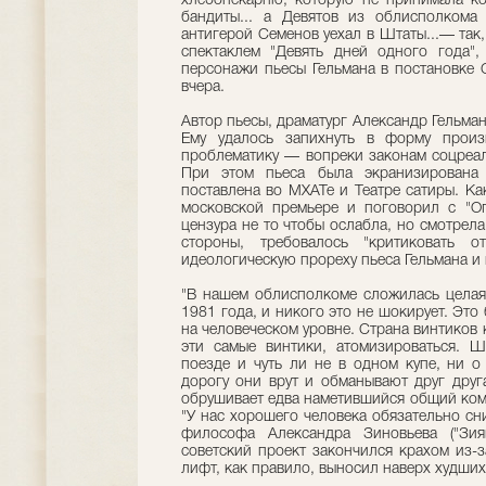
хлебопекарню, которую не принимала ко
бандиты... а Девятов из облисполкома 
антигерой Семенов уехал в Штаты...— так,
спектаклем "Девять дней одного года",
персонажи пьесы Гельмана в постановке 
вчера.
Автор пьесы, драматург Александр Гельман
Ему удалось запихнуть в форму произ
проблематику — вопреки законам соцреали
При этом пьеса была экранизирована 
поставлена во МХАТе и Театре сатиры. Ка
московской премьере и поговорил с "Ого
цензура не то чтобы ослабла, но смотрела
стороны, требовалось "критиковать о
идеологическую прореху пьеса Гельмана и
"В нашем облисполкоме сложилась целая
1981 года, и никого это не шокирует. Эт
на человеческом уровне. Страна винтиков 
эти самые винтики, атомизироваться. Ш
поезде и чуть ли не в одном купе, ни о
дорогу они врут и обманывают друг друг
обрушивает едва наметившийся общий ком
"У нас хорошего человека обязательно сн
философа Александра Зиновьева ("Зия
советский проект закончился крахом из-з
лифт, как правило, выносил наверх худших,