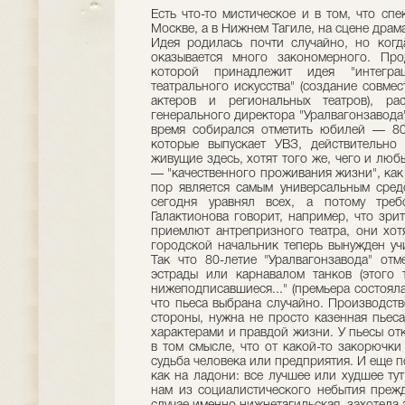
Есть что-то мистическое и в том, что спе
Москве, а в Нижнем Тагиле, на сцене драм
Идея родилась почти случайно, но когд
оказывается много закономерного. Про
которой принадлежит идея "интегра
театрального искусства" (создание совме
актеров и региональных театров), ра
генерального директора "Уралвагонзавода"
время собирался отметить юбилей — 80 
которые выпускает УВЗ, действительно
живущие здесь, хотят того же, чего и лю
— "качественного проживания жизни", как
пор является самым универсальным средс
сегодня уравнял всех, а потому треб
Галактионова говорит, например, что зри
приемлют антрепризного театра, они хот
городской начальник теперь вынужден уч
Так что 80-летие "Уралвагонзавода" от
эстрады или карнавалом танков (этого т
нижеподписавшиеся..." (премьера состояла
что пьеса выбрана случайно. Производств
стороны, нужна не просто казенная пьеса
характерами и правдой жизни. У пьесы от
в том смысле, что от какой-то закорючки
судьба человека или предприятия. И еще по
как на ладони: все лучшее или худшее тут
нам из социалистического небытия прежд