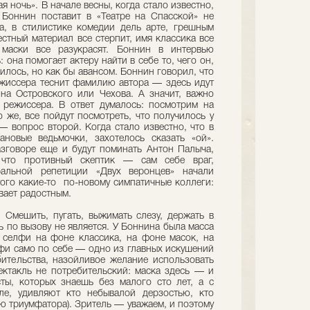
я ночь». В начале весны, когда стало известно,
Боннин поставит в «Театре на Спасской» не
, в стилистике комедии дель арте, грешным
стный материал все стерпит, имя классика все
 маски все разукрасят. Боннин в интервью
 она помогает актеру найти в себе то, чего он,
рилось, но как бы авансом. Боннин говорил, что
жиссера теснит фамилию автора — здесь идут
на Островского или Чехова. А значит, важно
 режиссера. В ответ думалось: посмотрим на
 же, все пойдут посмотреть, что получилось у
— вопрос второй. Когда стало известно, что в
ановые ведьмочки, захотелось сказать «ой».
азговоре еще и будут поминать Антон Палыча,
 что противный скептик — сам себе враг,
ральной репетиции «Двух веронцев» начали
того какие-то по-новому симпатичные коллеги:
вает радостным.
 Смешить, пугать, выжимать слезу, держать в
 по вызову не является. У Боннина была масса
 селфи на фоне классика, на фоне масок, на
фи само по себе — одно из главных искушений
ительства, назойливое желание использовать
ктакль не потребительский: маска здесь — и
сты, которых знаешь без малого сто лет, а с
е, удивляют кто небывалой дерзостью, кто
ью триумфатора). Зритель — уважаем, и поэтому