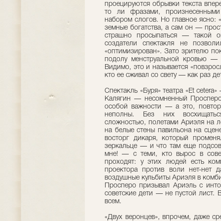
проецируются обрывки текста впер
то ли фразами, произнесенными
набором слогов. Но главное ясно:
земные богатства, а сам он — прос
страшно просыпаться — такой о
создатели спектакля не позвол
«оптимизирован». Зато зрителю по
подолу менструальной кровью — и
Видимо, это и называется «повзросле
кто ее сживал со свету — как раз де
Спектакль «Буря» театра «Et cetera
Калягин — несомненный Просперо
особой важности — а это, повтор
неполны. Без них восхищаться
сложностью, полетами Ариэля на 
на белые стены павильона на сцен
восторг дикаря, который променя
зеркальце — и что там еще подсов
мне! — с теми, кто вырос в сов
проходят: у этих людей есть ко
проектора против воли нет-нет д
воздушные кульбиты Ариэля в комб
Просперо призывал Ариэль с инто
советские дети — не пустой лист. 
всем.
«Двух веронцев», впрочем, даже с