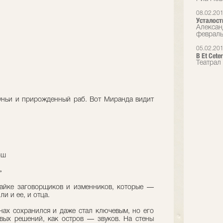
08.02.20
Усталост
Алексан
феврал
05.02.20
В Et Cet
Театрал
…
лдуньи и прирожденный раб. Вот Миранда видит
ош
»
шайке заговорщиков и изменников, которые —
и и ее, и отца.
нах сохранился и даже стал ключевым, но его
вых решений, как остров — звуков. На стены