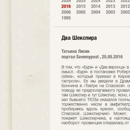
2026
2025
2024
2023
2022
2016
2015
2014
2013
2012
2006
2005
2004
2003
2002
1995
Два Шекспира
Татьяна Лисик
портал Savemypost , 25.05.2016
В том, что «Буря» и «Два веронца» 
смысл. «Буря» в постановке Робер
cetera», который приехал в Киро
гастроли». Ее мы увидели в Драм
Боннина в «Театре на Спасской» с
поводу ее предполагаемого провал
там Шекспир и тут Шекспир, ясно, 
зал бывшего ТЮЗа оказался полным
торжественно несли в амфитеатр
пробираясь вдоль кресел, сооб
Спасской…Шекспирчик!» Может, 
покажет Шекспирчика, а настоящ
наоборот: провинция отказалась от