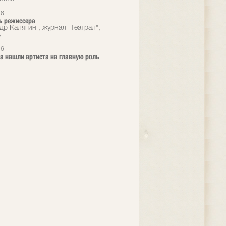
16
ь режиссера
др Калягин , журнал "Театрал",
ь
16
era нашли артиста на главную роль