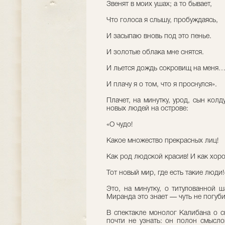
Звенят в моих ушах; а то бывает,
Что голоса я слышу, пробуждаясь,
И засыпаю вновь под это пенье.
И золотые облака мне снятся.
И льется дождь сокровищ на меня
И плачу я о том, что я проснулся».
Плачет, на минутку, урод, сын ко
новых людей на острове:
«О чудо!
Какое множество прекрасных лиц!
Как род людской красив! И как хор
Тот новый мир, где есть такие люди!
Это, на минутку, о титулованной 
Миранда это знает — чуть не погубил
В спектакле монолог Калибана о с
почти не узнать: он полон смысло