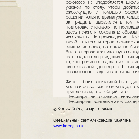
режиссер не уподобляется школь
указкой по столу, чтобы добит
ежесекундно с помощью эффект
решений. Альянс драматурга, живше
за тридцать, выразился в том,
подготовке спектакля не пострада
здесь нечего и сохранять: образы
чем хочешь. Но произведение Шекс
тарой, в итоге и герои остались
влипли историю, но с кем не быва
было в первоисточнике, путешеств
путь задолго до рождения Шекспира
то, что режиссер сделал их на ли
своеобразный договор с Шекспи
несомненного гада, и в спектакле их
Финал обоих спектаклей был одина
молча и резко, как по команде, на «
приплясывая, но общий итог — 
Шекспира не остались внакладе
Шекспирчик: зритель в этом разбере
© 2007– 2026, Театр Et Cetera
Официальный сайт Александра Калягина
www.kalyagin.ru