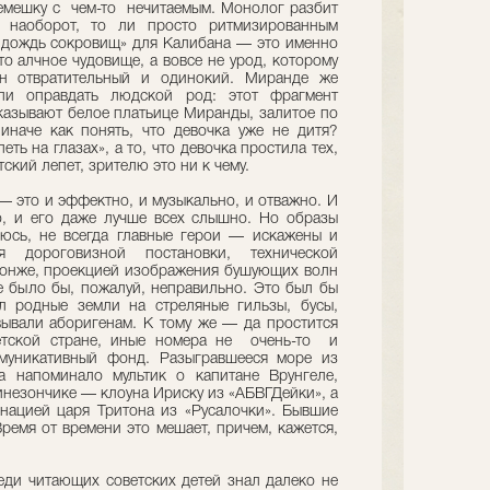
емешку с чем-то нечитаемым. Монолог разбит
 наоборот, то ли просто ритмизированным
 «дождь сокровищ» для Калибана — это именно
то алчное чудовище, а вовсе не урод, которому
н отвратительный и одинокий. Миранде же
или оправдать людской род: этот фрагмент
казывают белое платьице Миранды, залитое по
наче как понять, что девочка уже не дитя?
ть на глазах», а то, что девочка простила тех,
тский лепет, зрителю это ни к чему.
» — это и эффектно, и музыкально, и отважно. И
, и его даже лучше всех слышно. Но образы
юсь, не всегда главные герои — искажены и
 дороговизной постановки, технической
лонже, проекцией изображения бушующих волн
е было бы, пожалуй, неправильно. Это был бы
л родные земли на стреляные гильзы, бусы,
ывали аборигенам. К тому же — да простится
етской стране, иные номера не очень-то и
ммуникативный фонд. Разыгравшееся море из
а напоминало мультик о капитане Врунгеле,
инезончике — клоуна Ириску из «АБВГДейки», а
нацией царя Тритона из «Русалочки». Бывшие
Время от времени это мешает, причем, кажется,
реди читающих советских детей знал далеко не