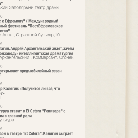
и"
кий Заполярынй театр драмы
16
у, к Ефремову" / Международный
ьный фестиваль "ПостЕфремовское
ство"
 Анна , Страстной бульвар,10
16
Тагил. Андрей Архангельский знает, зачем
онзаводу» интеллигентская драматургия
Архангельский , Коммерсант. Огонек.
16
a открывает предъюбилейный сезон
Л
16
р Калягин: «Получится ли всё, что
о?»
Л
16
уруа ставит в Et Cetera "Ревизора" с
м в главной роли
ультура
16
он в театре "Et Cetera": Калягин сыграет