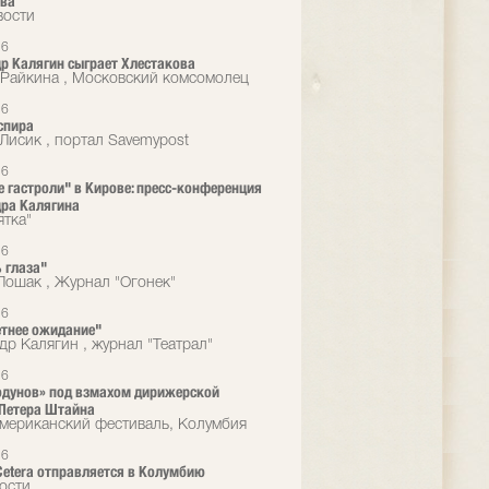
ова
вости
16
р Калягин сыграет Хлестакова
Райкина , Московский комсомолец
16
спира
 Лисик , портал Savemypost
16
 гастроли" в Кирове: пресс-конференция
ра Калягина
ятка"
16
 глаза"
Лошак , Журнал "Огонек"
16
тнее ожидание"
др Калягин , журнал "Театрал"
16
одунов» под взмахом дирижерской
Петера Штайна
мериканский фестиваль, Колумбия
16
 Cetera отправляется в Колумбию
ости