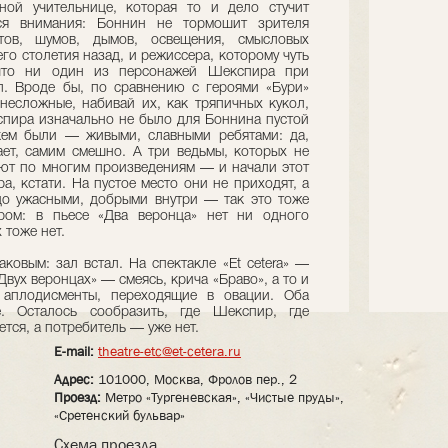
ной учительнице, которая то и дело стучит
ься внимания: Боннин не тормошит зрителя
ов, шумов, дымов, освещения, смысловых
го столетия назад, и режиссера, которому чуть
 что ни один из персонажей Шекспира при
л. Вроде бы, по сравнению с героями «Бури»
 несложные, набивай их, как тряпичных кукол,
пира изначально не было для Боннина пустой
 кем были — живыми, славными ребятами: да,
ет, самим смешно. А три ведьмы, которых не
уют по многим произведениям — и начали этот
, кстати. На пустое место они не приходят, а
цо ужасными, добрыми внутри — так это тоже
ром: в пьесе «Два веронца» нет ни одного
 тоже нет.
ковым: зал встал. На спектакле «Et cetera» —
Двух веронцах» — смеясь, крича «Браво», а то и
аплодисменты, переходящие в овации. Оба
. Осталось сообразить, где Шекспир, где
тся, а потребитель — уже нет.
E-mail:
theatre-etc@et-cetera.ru
Адрес:
101000, Москва, Фролов пер., 2
Проезд:
Метро «Тургеневская», «Чистые пруды»,
«Сретенский бульвар»
Схема проезда