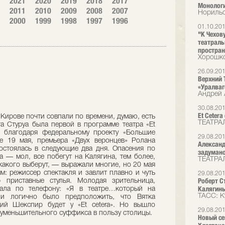
2021
2020
2019
2018
2017
Монолог
2011
2010
2009
2008
2007
Норильс
2000
1999
1998
1997
1996
01.10.20
"К Чехов
театрал
простран
Хорошко
26.09.20
Верхний 
«Уралваг
Андрей 
30.08.20
Et Ceter
в Кирове почти совпали по времени, думаю, есть
ТЕАТРА
та Стуруа была первой в программе театра «Et
в благодаря федеральному проекту «Большие
29.08.20
е 19 мая, премьера «Двух веронцев» Ролана
Александ
остоялась в следующие два дня. Опасения по
задуман
а — мол, все побегут на Калягина, тем более,
ТЕАТРА
какого выберут, — выражали многие, но 20 мая
: режиссер спектакля и завлит плавно и чуть
29.08.20
Роберт Ст
 приставные стулья. Молодая зрительница,
Калягины
щала по телефону: «Я в театре…который на
ТАСС: К
и логично было предположить, что Вятка
ий Шекспир будет у «Et cetera». Но вышло
29.08.20
 уменьшительного суффикса в пользу столицы.
Новый сез