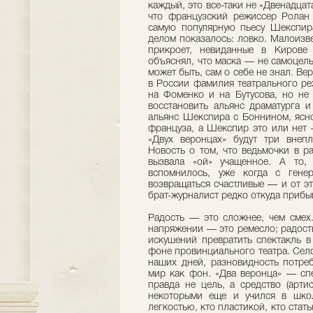
каждый, это все-таки не «Двенадцата
что французский режиссер Ролан 
самую популярную пьесу Шекспира
делом показалось: ловко. Малоизве
прикроет, невиданные в Кирове
объяснял, что маска — не самоцель:
может быть, сам о себе не знал. Ве
в России фамилия театрального ре
на Фоменко и на Бутусова, но не 
восстановить альянс драматурга и
альянс Шекспира с Боннином, ясно
француза, а Шекспир это или нет 
«Двух веронцах» будут три внепл
Новость о том, что ведьмочки в р
вызвала «ой» учащенное. А то,
вспомнилось, уже когда с гене
возвращаться счастливые — и от э
брат-журналист редко откуда прибы
Радость — это сложнее, чем смех.
напряжении — это ремесло; радость
искушений превратить спектакль в
фоне провинциального театра. Сел
наших дней, разновидность потреб
мир как фон. «Два веронца» — спе
правда не цель, а средство (арти
некоторыми еще и учился в школ
легкостью, кто пластикой, кто стат