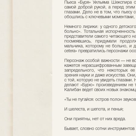
Пьеса «Буря» Уильяма Шекспира со
самой доброй рукой, а перед этим
глазами. Дело не в том, что пьесу 
обошлись с ключевыми моментами, 
Немного лирики: у одного детского
больно». Тотальная испорченность
представители самого читающего на
посмеявшись, придумали продол
мальчика, которому не больно, и д
cetera» превратились персонажи о
Персонаж особой важности — не вс
кажется нерасшифрованным завеща
запредельного, что некоторых ее
зрения науки и даже искусства. Он
с той, которую не увидеть глазами.
делают «Бурю» произведением не т
Калибан ведет своих новых знакомц
«Ты не пугайся: остров полон звуков
И шелеста, и шепота, и пенья;
Они приятны, нет от них вреда.
Бывает, словно сотни инструментов