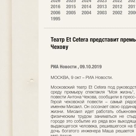
2026
2025
2024
2023
2022
202
2016
2015
2014
2013
2012
201
2006
2005
2004
2003
2002
200
1995
Театр Et Cetera представит прем
Чехову
РИА Новости , 09.10.2019
МОСКВА, 9 окт – РИА Новости.
Московский театр Et Cetera под руководс
среду премьеру спектакля "Моя жизнь"
повести Антона Чехова, сообщили в пресс-
Герой чеховской повести – самый рядо
именем Мисаил. Он осознает свою ординар
жизни. Мисаил идет работать обыкновен
физическим трудом заниматься не сты
городе это событие из ряда вон выходящее
выдающегося человека, решившегося на б
дочь богатого инженера Маша решается с