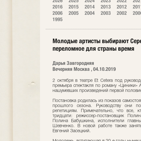
2026
2025
2024
2023
2022
202
2016
2015
2014
2013
2012
201
2006
2005
2004
2003
2002
200
1995
Молодые артисты выбирают Сере
переломное для страны время
Дарья Завгородняя
Вечерняя Москва , 04.10.2019
2 октября в театре Et Cetera под руково
премьера спектакля по роману «Циники» 
нашумевших произведений первой половин
Постановка родилась из показов самостоят
прошлого сезона. Руководству они по
репетициям. Примечательно, что все, 
тридцати: режиссер-постановщик Полин
Полина Бабушкина, исполнители главн
Шевченко. В новой работе также занят
Евгений Засецкий.