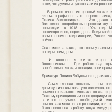
Молодежь, вступающая в 20-е годы нынешн
с тем, что думали и чувствовали их ровесн
— В романе очень интересный язык и к
кинематографичность от первого лица
Полина Золотовицкая. — Это делает т
Захотелось попробовать перенести эту л
происходит с 1918 по 1924 год. М
противоречивое, переходное. Люди крайн
размышления о ходе истории, России, че
сейчас.
Она отметила также, что герои узнаваем
сегодняшним днем.
— И, конечно, я считаю актеров с
Золотовицкая. — При работе над отры
выработались язык, интонация, свои прави
Драматург Полина Бабушкина поделилась, 
— Самая главная тонкость — выстраив
драматургическая арка уже заложена, но
пример гениального монтажа, но эта фор
Поэтому приходилось многое допридумыват
в итоге получился необходимый мате
приглашала меня на все репетиции, за что
была вовлечена в работу, когда между р