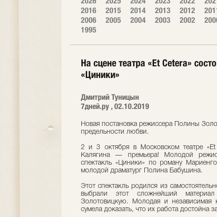
2026
2025
2024
2023
2022
202
2016
2015
2014
2013
2012
201
2006
2005
2004
2003
2002
200
1995
На сцене театра «Et Cetera» сос
«Циники»
Дмитрий Туницын
7дней.ру , 02.10.2019
Новая постановка режиссера Полины Золо
предельности любви.
2 и 3 октября в Московском театре «Et
Калягина — премьера! Молодой режис
спектакль «Циники» по роману Мариенго
молодой драматург Полина Бабушина.
Этот спектакль родился из самостоятель
выбрали этот сложнейший материа
Золотовицкую. Молодая и независимая к
сумела доказать, что их работа достойна за