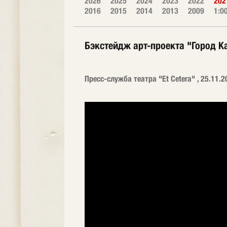
2026
2025
2024
2023
2022
202
2016
2015
2014
2013
2009
1:0
Бэкстейдж арт-проекта "Город К
Пресс-служба театра "Et Cetera" , 25.11.2